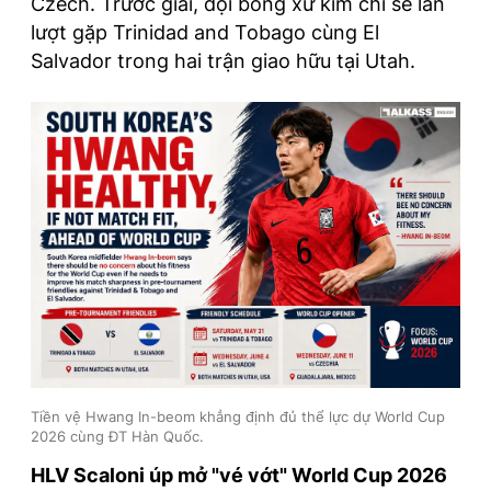
Czech. Trước giải, đội bóng xứ kim chi sẽ lần
lượt gặp Trinidad and Tobago cùng El
Salvador trong hai trận giao hữu tại Utah.
Tiền vệ Hwang In-beom khẳng định đủ thể lực dự World Cup
2026 cùng ĐT Hàn Quốc.
HLV Scaloni úp mở "vé vớt" World Cup 2026