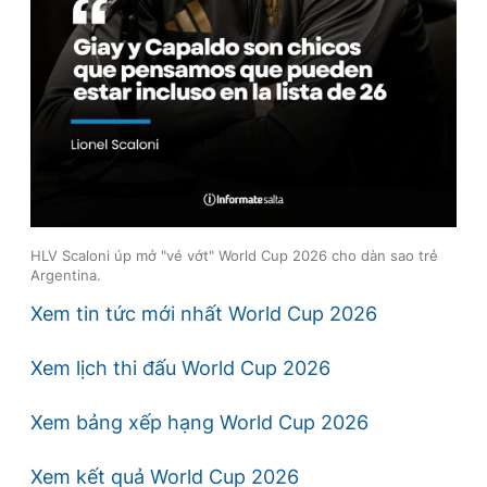
HLV Scaloni úp mở "vé vớt" World Cup 2026 cho dàn sao trẻ
Argentina.
Xem tin tức mới nhất World Cup 2026
Xem lịch thi đấu World Cup 2026
Xem bảng xếp hạng World Cup 2026
Xem kết quả World Cup 2026