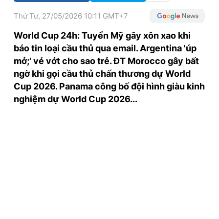
TRA CỨU PHƯỜNG XÃ
Thứ Tư, 27/05/2026 10:11 GMT+7
CỐNG HIẾN
World Cup 24h: Tuyển Mỹ gây xôn xao khi
báo tin loại cầu thủ qua email. Argentina 'úp
BÙI XUÂN PHÁI
mở;' vé vớt cho sao trẻ. ĐT Morocco gây bất
TIỆN ÍCH
ngờ khi gọi cầu thủ chấn thương dự World
Cup 2026. Panama công bố đội hình giàu kinh
LIÊN HỆ QUẢNG CÁO
nghiệm dự World Cup 2026...
Hotline: 0981.119.189
Điện thoại: 024.38254756
MẠNG XÃ HỘI