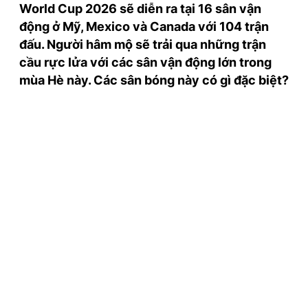
World Cup 2026 sẽ diễn ra tại 16 sân vận
TRA CỨU PHƯỜNG XÃ
động ở Mỹ, Mexico và Canada với 104 trận
CỐNG HIẾN
đấu. Người hâm mộ sẽ trải qua những trận
cầu rực lửa với các sân vận động lớn trong
BÙI XUÂN PHÁI
mùa Hè này. Các sân bóng này có gì đặc biệt?
TIỆN ÍCH
LIÊN HỆ QUẢNG CÁO
Hotline: 0981.119.189
Điện thoại: 024.38254756
MẠNG XÃ HỘI