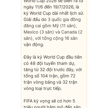
World Cup 2026 sẽ diễn ra từ
ngày 11/6 đến 19/7/2026, là
kỳ World Cup dài nhất lịch sử.
Giải đấu do
3 quốc gia đồng
đăng cai gồm Mỹ (11 sân),
Mexico (3 sân) và Canada (2
sân), với tổng cộng 16 sân
vận động.
Đây là kỳ World Cup đầu tiên
có 48 đội tuyển tham dự,
tăng từ 32 đội trước đây, với
tổng số 104 trận, gồm 72
trận vòng bảng và 32 trận
vòng loại trực tiếp.
FIFA kỳ vọng sẽ có hơn 5
triệu người hâm mộ đến sân