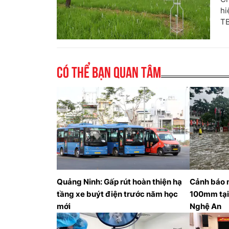
hi
TB
Có thể bạn quan tâm
Quảng Ninh: Gấp rút hoàn thiện hạ
Cảnh báo 
tầng xe buýt điện trước năm học
100mm tại
mới
Nghệ An