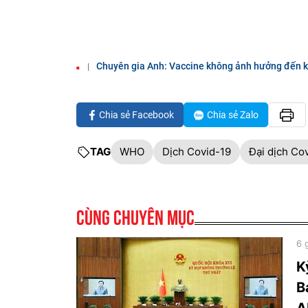
Chuyên gia Anh: Vaccine không ảnh hưởng đến k
Chia sẻ Facebook
Chia sẻ Zalo
TAG
WHO
Dịch Covid-19
Đại dịch Co
Cùng chuyên mục
6 
K
B