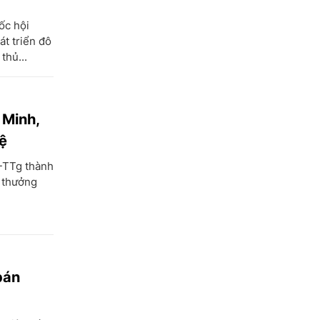
ốc hội
át triển đô
thủ...
 Minh,
ệ
-TTg thành
i thưởng
bán