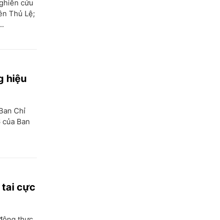
ghiên cứu
ên Thủ Lệ;
..
g hiệu
 Ban Chỉ
6 của Ban
 tai cực
động thực