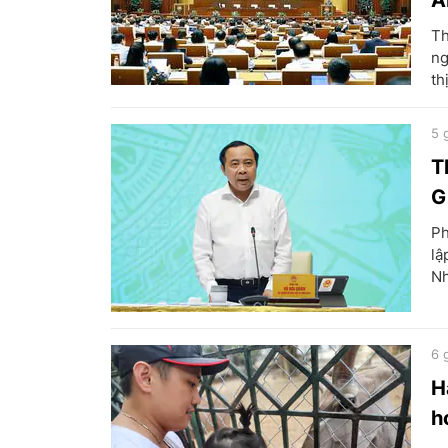
A
Th
ng
th
5 
T
G
Ph
lậ
Nh
6 
H
h