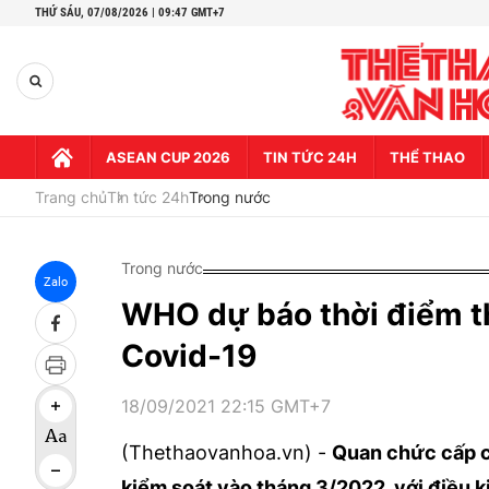
THỨ SÁU,
07/08/2026 | 09:47 GMT+7
ASEAN CUP 2026
TIN TỨC 24H
THỂ THAO
Trang chủ
Tin tức 24h
Trong nước
Trong nước
Zalo
WHO dự báo thời điểm th
Covid-19
18/09/2021 22:15 GMT+7
(Thethaovanhoa.vn) -
Quan chức cấp 
kiểm soát vào tháng 3/2022, với điều k