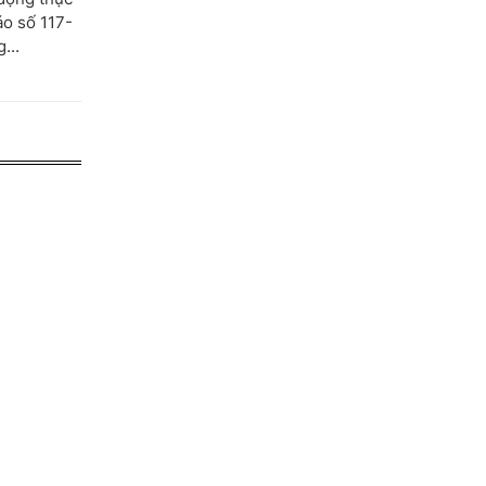
áo số 117-
...