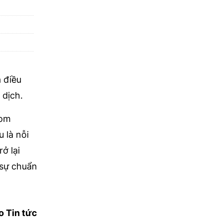
 điều
 dịch.
nom
 là nỗi
ở lại
 sự chuẩn
o Tin tức