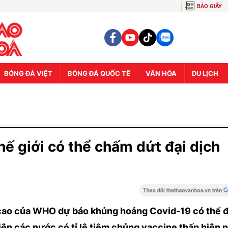
BÁO GIẤY
BÓNG ĐÁ VIỆT
BÓNG ĐÁ QUỐC TẾ
VĂN HÓA
DU LỊCH
ế giới có thể chấm dứt đại dịch
cao của WHO dự báo khủng hoảng Covid-19 có thể 
iện các nước có tỉ lệ tiêm chủng vaccine thấp hiện 