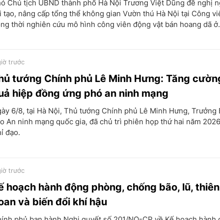
ó Chủ tịch UBND thành phố Hà Nội Trương Việt Dũng đề nghị n
i tạo, nâng cấp tổng thể không gian Vườn thú Hà Nội tại Công vi
ng thời nghiên cứu mô hình công viên động vật bán hoang dã ở.
giờ trước
hủ tướng Chính phủ Lê Minh Hưng: Tăng cườn
uả hiệp đồng ứng phó an ninh mạng
ày 6/8, tại Hà Nội, Thủ tướng Chính phủ Lê Minh Hưng, Trưởng
o An ninh mạng quốc gia, đã chủ trì phiên họp thứ hai năm 202
ỉ đạo.
giờ trước
ế hoạch hành động phòng, chống bão, lũ, thiên
oan và biến đổi khí hậu
ính phủ ban hành Nghị quyết số 201/NQ-CP về Kế hoạch hành 