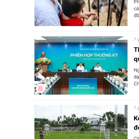
Ph
cả
đồ
7 
T
q
Ng
đạ
Ch
7 
K
đ
Ch