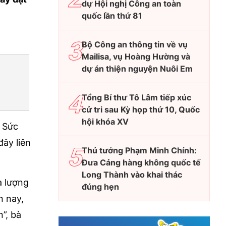
dự Hội nghị Công an toàn
quốc lần thứ 81
Bộ Công an thông tin về vụ
Mailisa, vụ Hoàng Hường và
dự án thiện nguyện Nuôi Em
Tổng Bí thư Tô Lâm tiếp xúc
cử tri sau Kỳ họp thứ 10, Quốc
hội khóa XV
à Sức
ây liên
Thủ tướng Phạm Minh Chính:
Đưa Cảng hàng không quốc tế
Long Thành vào khai thác
à lượng
đúng hẹn
n nay,
”, bà