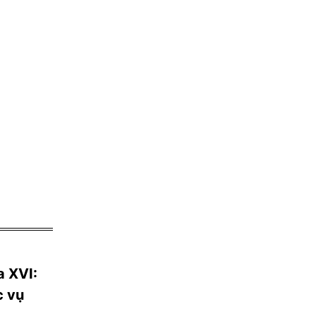
a XVI:
c vụ