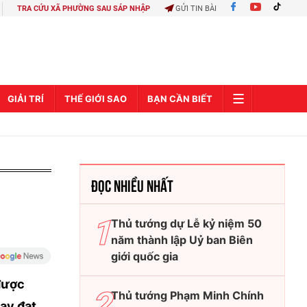
TRA CỨU XÃ PHƯỜNG SAU SÁP NHẬP
GỬI TIN BÀI
GIẢI TRÍ
THẾ GIỚI SAO
BẠN CẦN BIẾT
ĐỌC NHIỀU NHẤT
Thủ tướng dự Lễ kỷ niệm 50
năm thành lập Uỷ ban Biên
giới quốc gia
được
Thủ tướng Phạm Minh Chính
nay đạt