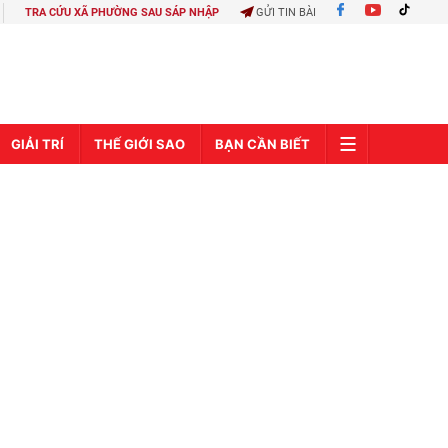
TRA CỨU XÃ PHƯỜNG SAU SÁP NHẬP
GỬI TIN BÀI
GIẢI TRÍ
THẾ GIỚI SAO
BẠN CẦN BIẾT