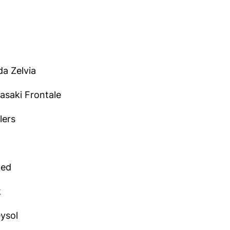
a Zelvia
asaki Frontale
lers
ted
k
ysol