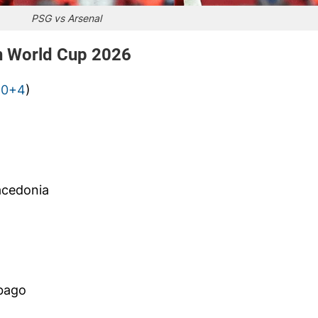
PSG vs Arsenal
ền World Cup 2026
60+4
)
acedonia
obago