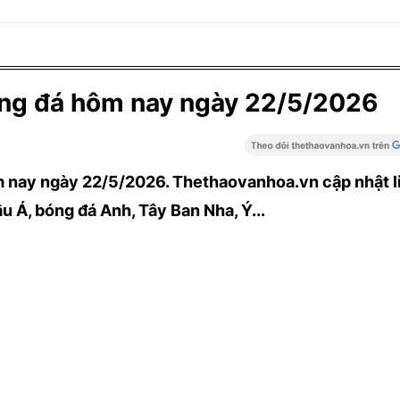
ng đá hôm nay ngày 22/5/2026
nay ngày 22/5/2026. Thethaovanhoa.vn cập nhật li
u Á, bóng đá Anh, Tây Ban Nha, Ý...