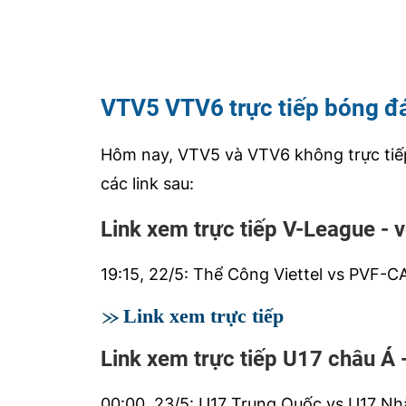
VTV5 VTV6 trực tiếp bóng đ
Hôm nay, VTV5 và VTV6 không trực tiếp 
các link sau:
Link xem trực tiếp V-League - 
19:15, 22/5: Thể Công Viettel vs PVF-
Link xem trực tiếp
Link xem trực tiếp
U17 châu Á -
00:00, 23/5: U17 Trung Quốc vs U17 Nh