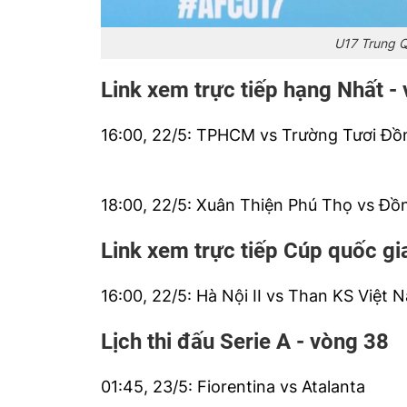
U17 Trung Q
Link xem trực tiếp hạng Nhất -
16:00, 22/5: TPHCM vs Trường Tươi Đồn
18:00, 22/5: Xuân Thiện Phú Thọ vs Đ
Link xem trực tiếp Cúp quốc gi
16:00, 22/5: Hà Nội II vs Than KS Việt
Lịch thi đấu Serie A - vòng 38
01:45, 23/5: Fiorentina vs Atalanta