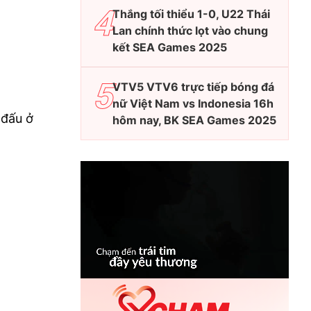
Thắng tối thiểu 1-0, U22 Thái
Lan chính thức lọt vào chung
kết SEA Games 2025
VTV5 VTV6 trực tiếp bóng đá
nữ Việt Nam vs Indonesia 16h
 đấu ở
hôm nay, BK SEA Games 2025