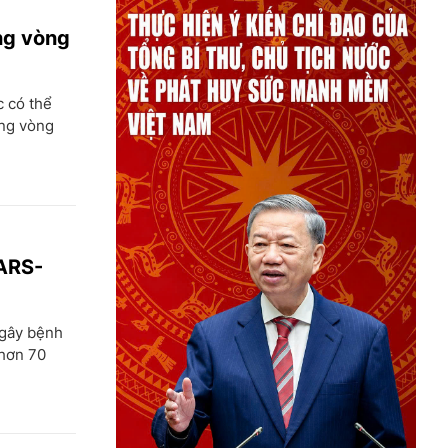
ng vòng
c có thể
ong vòng
SARS-
 gây bệnh
 hơn 70