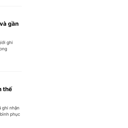
Đồng Tháp
Gia Lai
Hà Nội
 và gần
TP Hồ Chí Minh
iới ghi
Hà Giang
vong
Hà Nam
Hà Tĩnh
Hòa Bình
Hưng Yên
n thế
Hải Dương
Hải Phòng
ã ghi nhận
 bình phục
Hậu Giang
Khánh Hòa