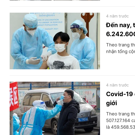
4 năm trước
Đến nay, 
6.242.60
Theo trang th
nhận tổng cộ
4 năm trước
Covid-19 
giới
Theo trang th
507.127.164 c
là 459.568.53