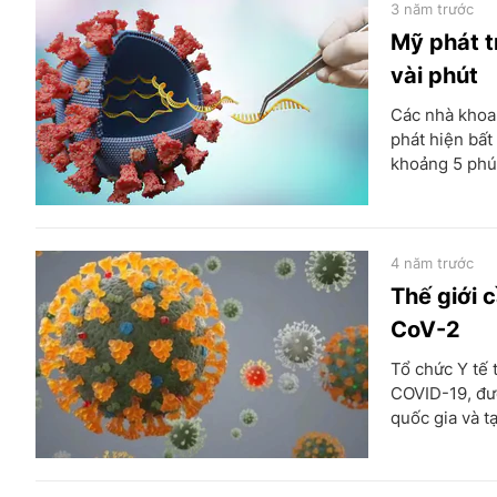
3 năm trước
Mỹ phát t
vài phút
Các nhà khoa 
phát hiện bất
khoảng 5 phú
4 năm trước
Thế giới 
CoV-2
Tổ chức Y tế 
COVID-19, đượ
quốc gia và t