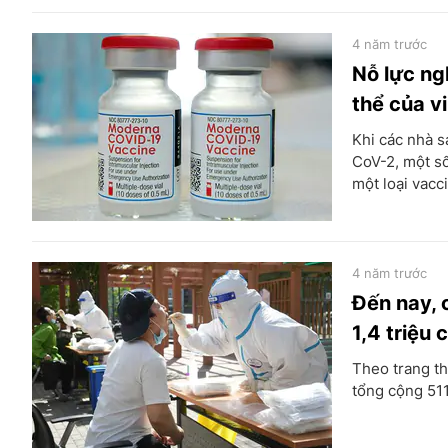
4 năm trước
Nỗ lực ng
thể của 
Khi các nhà s
CoV-2, một số
một loại vacc
4 năm trước
Đến nay, 
1,4 triệu 
Theo trang th
tổng cộng 511