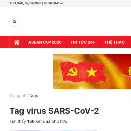
THỨ SÁU,
07/08/2026 | 08:58 GMT+7
ASEAN CUP 2026
TIN TỨC 24H
THỂ THAO
Trang chủ
Tags
Tag
virus SARS-CoV-2
Tìm thấy
156
kết quả phù hợp