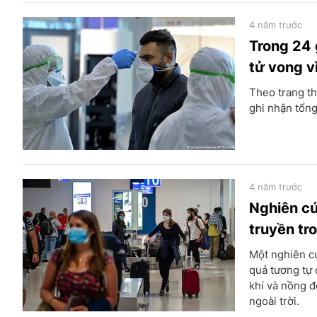
4 năm trước
Trong 24 
tử vong v
Theo trang th
ghi nhận tổng
4 năm trước
Nghiên cứ
truyền tr
Một nghiên c
quả tương tự
khí và nồng đ
ngoài trời.