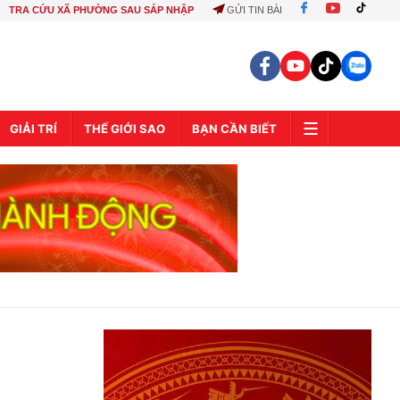
TRA CỨU XÃ PHƯỜNG SAU SÁP NHẬP
GỬI TIN BÀI
GIẢI TRÍ
THẾ GIỚI SAO
BẠN CẦN BIẾT