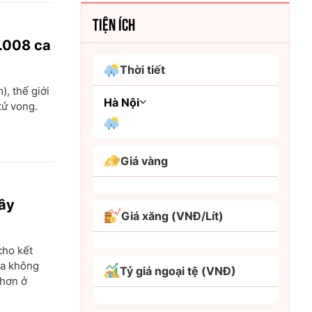
TIỆN ÍCH
1.008 ca
Thời tiết
, thế giới
Hà Nội
tử vong.
An Giang
Giá vàng
Bình Dương
lây
Bình Phước
Giá xăng (VNĐ/Lít)
Bình Thuận
cho kết
Bình Định
ua không
Tỷ giá ngoại tệ (VNĐ)
Bạc Liêu
 hơn ở
Bắc Giang