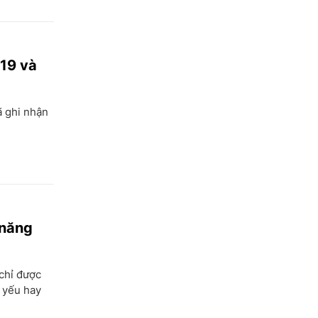
Kiên Giang
Kon Tum
-19 và
Lai Châu
Long An
ã ghi nhận
Lào Cai
Lâm Đồng
Lạng Sơn
Nam Định
Nghệ An
 năng
Ninh Bình
 chỉ được
Ninh Thuận
 yếu hay
Phú Thọ