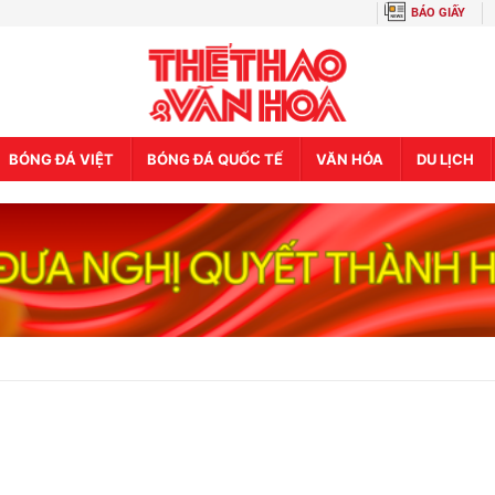
BÁO GIẤY
BÓNG ĐÁ VIỆT
BÓNG ĐÁ QUỐC TẾ
VĂN HÓA
DU LỊCH