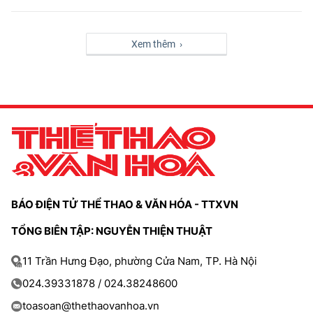
Xem thêm ›
BÁO ĐIỆN TỬ THỂ THAO & VĂN HÓA - TTXVN
TỔNG BIÊN TẬP: NGUYỄN THIỆN THUẬT
11 Trần Hưng Đạo, phường Cửa Nam, TP. Hà Nội
024.39331878 / 024.38248600
toasoan@thethaovanhoa.vn