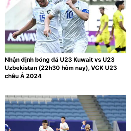
TRA CỨU PHƯỜNG XÃ
CỐNG HIẾN
BÙI XUÂN PHÁI
TIỆN ÍCH
LIÊN HỆ QUẢNG CÁO
Nhận định bóng đá U23 Kuwait vs U23
Uzbekistan (22h30 hôm nay), VCK U23
Hotline: 0981.119.189
châu Á 2024
Điện thoại: 024.38254756
MẠNG XÃ HỘI