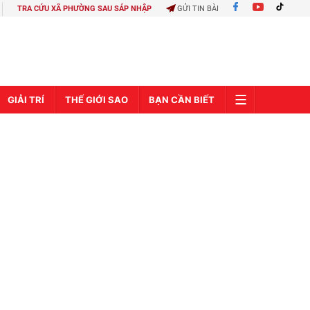
TRA CỨU XÃ PHƯỜNG SAU SÁP NHẬP
GỬI TIN BÀI
GIẢI TRÍ
THẾ GIỚI SAO
BẠN CẦN BIẾT