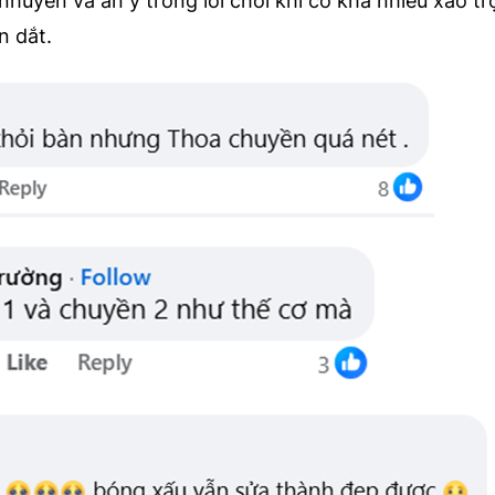
uyễn và ăn ý trong lối chơi khi có khá nhiều xáo t
n dắt.