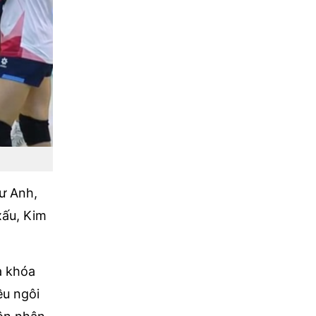
ư Anh,
xấu, Kim
a khóa
ều ngôi