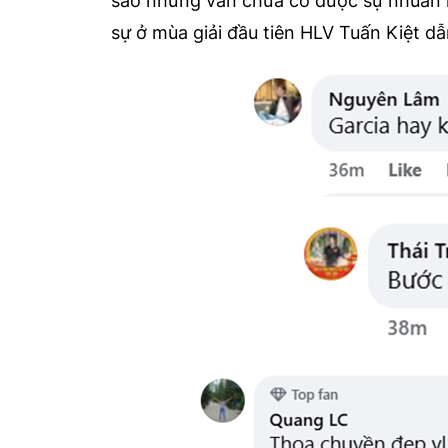
sao nhưng vẫn chưa có được sự nhuần nh
sự ở mùa giải đầu tiên HLV Tuấn Kiệt dẫ