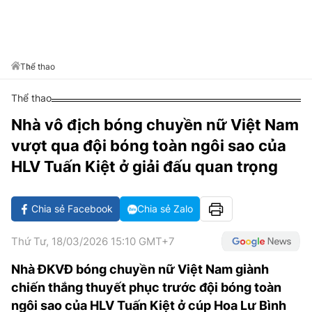
VĂN HÓA SỐNG KHỎE
ĐỌC - XEM
BÓNG ĐÁ
KẾT QUẢ
CÁC CÚP CHÂU ÂU
GOLF
GIẢI TRÍ
NHỊP ĐẬP SỨC KHỎE
DIỄN ĐÀN
VĂN HÓA
BẢNG XẾP HẠNG
DU LỊCH
PHIM
X-QUANG TIN ĐỒN
CÔNG NGHIỆP VĂN HÓA
Thể thao
GIẢI TRÍ
THẾ GIỚI SAO
TIN TỨC
Thể thao
ÂM NHẠC
VIẾT LẠI ƯỚC MƠ
Nhà vô địch bóng chuyền nữ Việt Nam
HIGHTECH
ĐIỂM ĐẾN
KBIZ
vượt qua đội bóng toàn ngôi sao của
TIÊU ĐIỂM - SPOTLIGHT
ẢNH
HLV Tuấn Kiệt ở giải đấu quan trọng
BẠN CẦN BIẾT
ẨM THỰC
Chia sẻ Facebook
Chia sẻ Zalo
INFOGRAPHIC
TƯ VẤN
E-MAGAZINE
Thứ Tư, 18/03/2026 15:10 GMT+7
ẢNH
Nhà ĐKVĐ bóng chuyền nữ Việt Nam giành
chiến thắng thuyết phục trước đội bóng toàn
BÁO GIẤY
ngôi sao của HLV Tuấn Kiệt ở cúp Hoa Lư Bình