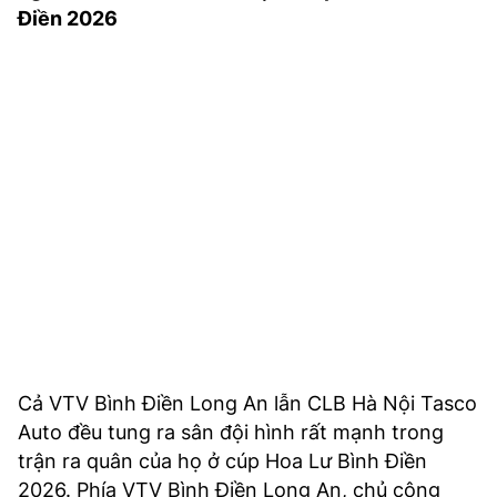
Điền 2026
TRA CỨU PHƯỜNG XÃ
CỐNG HIẾN
BÙI XUÂN PHÁI
TIỆN ÍCH
LIÊN HỆ QUẢNG CÁO
Hotline: 0981.119.189
Điện thoại: 024.38254756
MẠNG XÃ HỘI
Cả VTV Bình Điền Long An lẫn CLB Hà Nội Tasco
Auto đều tung ra sân đội hình rất mạnh trong
trận ra quân của họ ở cúp Hoa Lư Bình Điền
2026. Phía VTV Bình Điền Long An, chủ công