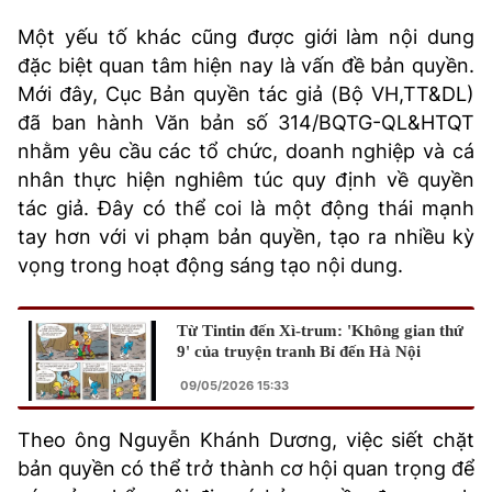
Một yếu tố khác cũng được giới làm nội dung
đặc biệt quan tâm hiện nay là vấn đề bản quyền.
Mới đây, Cục Bản quyền tác giả (Bộ VH,TT&DL)
đã ban hành Văn bản số 314/BQTG-QL&HTQT
nhằm yêu cầu các tổ chức, doanh nghiệp và cá
nhân thực hiện nghiêm túc quy định về quyền
tác giả. Đây có thể coi là một động thái mạnh
tay hơn với vi phạm bản quyền, tạo ra nhiều kỳ
vọng trong hoạt động sáng tạo nội dung.
Từ Tintin đến Xì-trum: 'Không gian thứ
9' của truyện tranh Bỉ đến Hà Nội
09/05/2026 15:33
Theo ông Nguyễn Khánh Dương, việc siết chặt
bản quyền có thể trở thành cơ hội quan trọng để