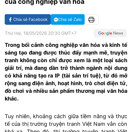
của công nghiệp văn hóa
MẠNG XÃ HỘI
Chia sẻ Facebook
Chia sẻ Zalo
Thứ Hai, 18/05/2026 20:30 GMT+7
Trong bối cảnh công nghiệp văn hóa và kinh tế
sáng tạo đang được thúc đẩy mạnh mẽ, truyện
tranh không còn chỉ được xem là một loại sách
giải trí, mà đang dần trở thành ngành nội dung
có khả năng tạo ra IP (tài sản trí tuệ), từ đó mở
rộng sang điện ảnh, hoạt hình, trò chơi điện tử,
đồ chơi và nhiều sản phẩm thương mại văn hóa
khác.
Tuy nhiên, khoảng cách giữa tiềm năng và thực
tế của thị trường truyện tranh Việt Nam vẫn còn
khá xa. Theo đó, thị trường truyện tranh Việt