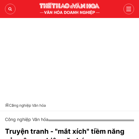
TRANG CHỦ
NỘI LỰC VĂN HÓA
DẤU ẤN NHÂN VĂN
KIẾN TẠO GIÁ TRỊ VIỆT
VĂN HÓA DOANH NGHIỆP
LIÊN HỆ QUẢNG CÁO
Công nghiệp Văn hóa
Hotline: 0981.119.189
Công nghiệp Văn hóa
Điện thoại: 024.38254756
Truyện tranh - "mắt xích" tiềm năng