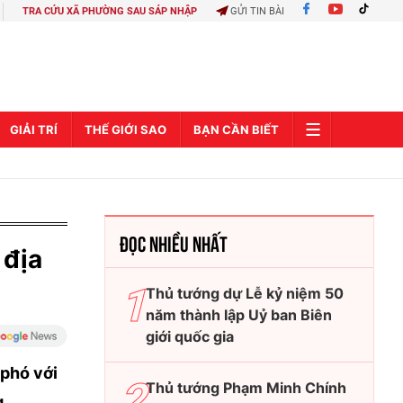
TRA CỨU XÃ PHƯỜNG SAU SÁP NHẬP
GỬI TIN BÀI
GIẢI TRÍ
THẾ GIỚI SAO
BẠN CẦN BIẾT
ĐỌC NHIỀU NHẤT
 địa
Thủ tướng dự Lễ kỷ niệm 50
năm thành lập Uỷ ban Biên
giới quốc gia
 phó với
Thủ tướng Phạm Minh Chính
g.