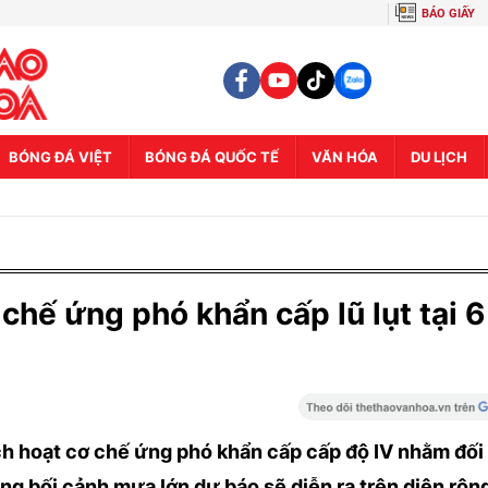
BÁO GIẤY
BÓNG ĐÁ VIỆT
BÓNG ĐÁ QUỐC TẾ
VĂN HÓA
DU LỊCH
chế ứng phó khẩn cấp lũ lụt tại 6
ch hoạt cơ chế ứng phó khẩn cấp cấp độ IV nhằm đối
rong bối cảnh mưa lớn dự báo sẽ diễn ra trên diện rộn