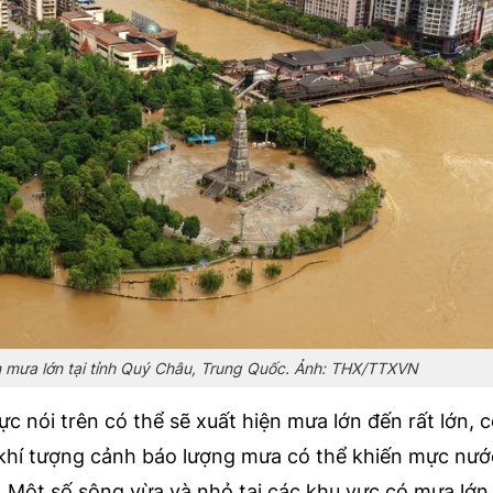
n mưa lớn tại tỉnh Quý Châu, Trung Quốc. Ảnh: THX/TTXVN
ực nói trên có thể sẽ xuất hiện mưa lớn đến rất lớn, c
hí tượng cảnh báo lượng mưa có thể khiến mực nước
 Một số sông vừa và nhỏ tại các khu vực có mưa lớn