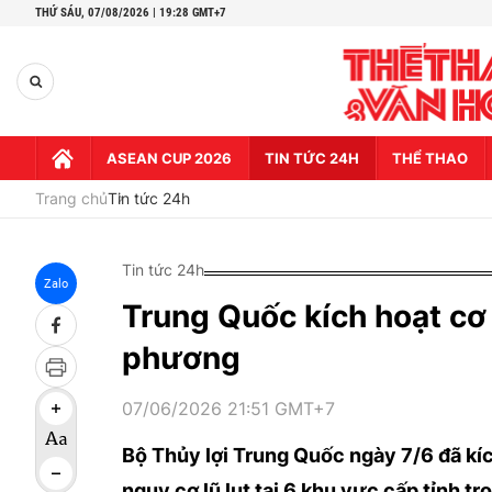
THỨ SÁU,
07/08/2026 | 19:28 GMT+7
ASEAN CUP 2026
TIN TỨC 24H
THỂ THAO
Trang chủ
Tin tức 24h
Tin tức 24h
Zalo
Trung Quốc kích hoạt cơ 
phương
07/06/2026 21:51 GMT+7
Bộ Thủy lợi Trung Quốc ngày 7/6 đã kí
nguy cơ lũ lụt tại 6 khu vực cấp tỉnh t