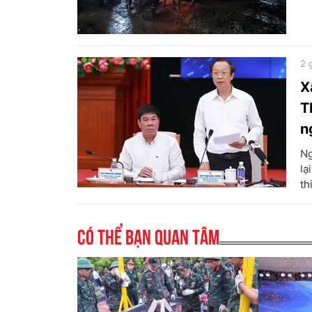
2 
X
T
n
Ng
lạ
th
Có thể bạn quan tâm