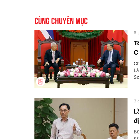
Cùng chuyên mục
6 
T
C
Ch
Lâ
So
3 
L
đ
Bộ
Kh