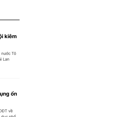
ội kiêm
h nước Tô
i Lan
dụng ổn
GDĐT về
o dục phổ