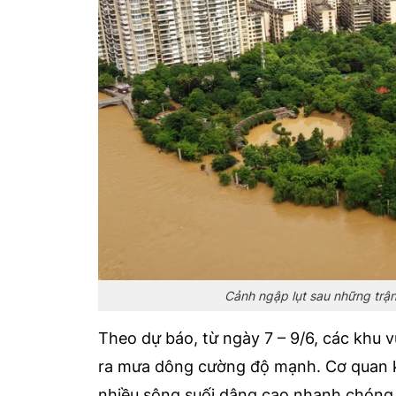
Cảnh ngập lụt sau những trậ
Theo dự báo, từ ngày 7 – 9/6, các khu v
ra mưa dông cường độ mạnh. Cơ quan k
nhiều sông suối dâng cao nhanh chóng.