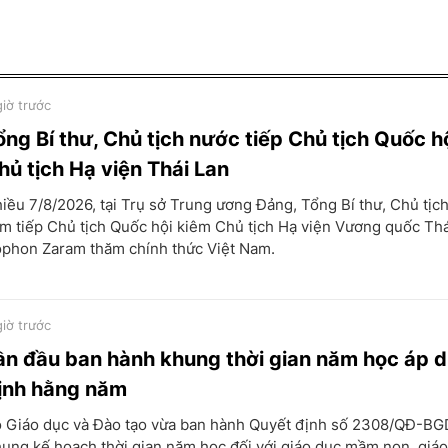
giờ trước
ổng Bí thư, Chủ tịch nước tiếp Chủ tịch Quốc h
hủ tịch Hạ viện Thái Lan
iều 7/8/2026, tại Trụ sở Trung ương Đảng, Tổng Bí thư, Chủ tịc
m tiếp Chủ tịch Quốc hội kiêm Chủ tịch Hạ viện Vương quốc Thá
phon Zaram thăm chính thức Việt Nam.
giờ trước
ần đầu ban hành khung thời gian năm học áp 
ịnh hằng năm
 Giáo dục và Đào tạo vừa ban hành Quyết định số 2308/QĐ-B
ung kế hoạch thời gian năm học đối với giáo dục mầm non, giá