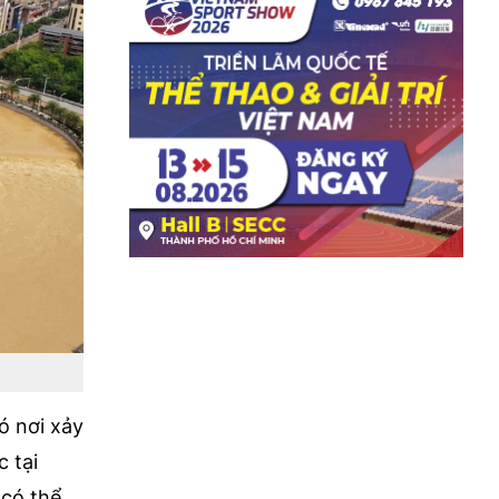
ó nơi xảy
 tại
 có thể