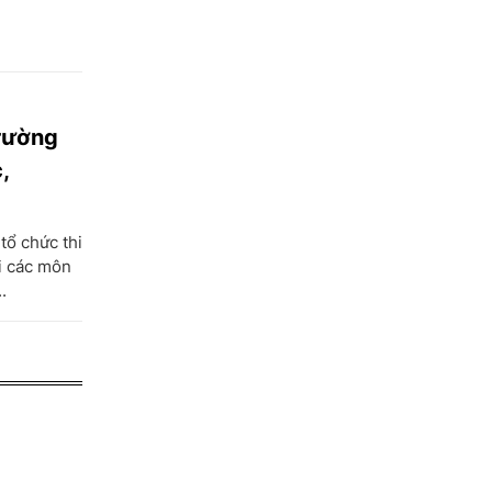
Trường
,
tổ chức thi
i các môn
.