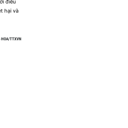
ới điều
t hại và
 HOA/TTXVN