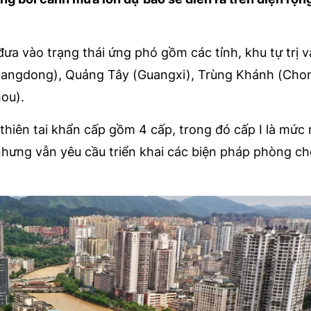
a vào trạng thái ứng phó gồm các tỉnh, khu tự trị 
angdong), Quảng Tây (Guangxi), Trùng Khánh (Chon
ou).
hiên tai khẩn cấp gồm 4 cấp, trong đó cấp I là mức
nhưng vẫn yêu cầu triển khai các biện pháp phòng c