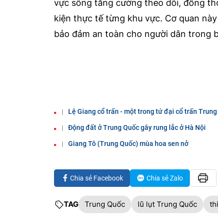
vực sông tăng cường theo dõi, đồng thờ
kiện thực tế từng khu vực. Cơ quan này
bảo đảm an toàn cho người dân trong bối
Lệ Giang cổ trấn - một trong tứ đại cổ trấn Trun
Động đất ở Trung Quốc gây rung lắc ở Hà Nội
Giang Tô (Trung Quốc) mùa hoa sen nở
Chia sẻ Facebook
Chia sẻ Zalo
TAG
Trung Quốc
lũ lụt Trung Quốc
th