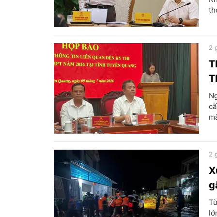
th
2 
T
T
Ng
cấ
mà
2 
X
g
Từ
lớ