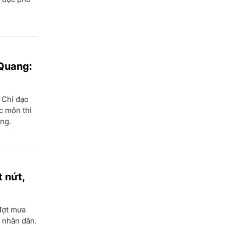
 Quang:
 Chỉ đạo
ác môn thi
ng.
 nứt,
 đợt mưa
a nhân dân.