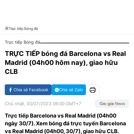
VĂN HÓA SỐNG KHỎE
ĐỌC - XEM
BÓNG ĐÁ
KẾT QUẢ
CÁC CÚP CHÂU ÂU
GOLF
GIẢI TRÍ
NHỊP ĐẬP SỨC KHỎE
DIỄN ĐÀN
VĂN HÓA
BẢNG XẾP HẠNG
DU LỊCH
PHIM
X-QUANG TIN ĐỒN
CÔNG NGHIỆP VĂN HÓA
Trực tiếp Bóng đá
GIẢI TRÍ
THẾ GIỚI SAO
TIN TỨC
Trực tiếp Bóng đá
ÂM NHẠC
VIẾT LẠI ƯỚC MƠ
TRỰC TIẾP bóng đá Barcelona vs Real
HIGHTECH
ĐIỂM ĐẾN
KBIZ
Madrid (04h00 hôm nay), giao hữu
TIÊU ĐIỂM - SPOTLIGHT
ẢNH
CLB
BẠN CẦN BIẾT
ẨM THỰC
Chia sẻ Facebook
Chia sẻ Zalo
INFOGRAPHIC
TƯ VẤN
E-MAGAZINE
Chủ nhật, 30/07/2023 06:00 GMT+7
ẢNH
Trực tiếp Barcelona vs Real Madrid (04h00
ngày 30/7). Xem bóng đá trực tuyến Barcelona
BÁO GIẤY
vs Real Madrid (04h00, 30/7), giao hữu CLB.