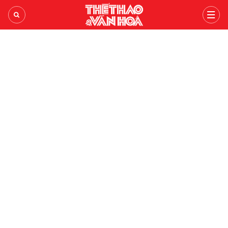
ASEAN CUP 2026
TIN TỨC 24H
LỊCH THI ĐẤU
THỂ THAO
TRONG NƯỚC
BÓNG ĐÁ VIỆT
BÓNG CHUYỀN
THẾ GIỚI
BÓNG ĐÁ QUỐC TẾ
V-LEAGUE
PICKLEBALL
BÌNH LUẬN
NHẬN ĐỊNH BÓNG ĐÁ
ANH
CÁC ĐTQG
CHẠY
VIDEO
LIVE
TÂY BAN NHA
TENNIS
VĂN HÓA
THỂ THAO
LỊCH THI ĐẤU
ITALY
BILLIARDS SNOOKER