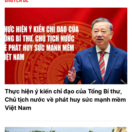
Thực hiện ý kiến chỉ đạo của Tổng Bí thư,
Chủ tịch nước về phát huy sức mạnh mềm
Việt Nam