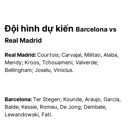
Đội hình dự kiến
Barcelona vs
Real Madrid
Real Madrid:
Courtois; Carvajal, Militao, Alaba,
Mendy; Kroos, Tchouameni, Valverde;
Bellingham; Joselu, Vinicius.
Barcelona:
Ter Stegen; Kounde, Araujo, Garcia,
Balde; Kessie, Romeu, De Jong; Dembele,
Lewandowski, Fati.