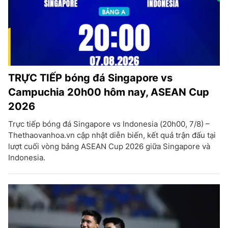
TRỰC TIẾP bóng đá Singapore vs
Campuchia 20h00 hôm nay, ASEAN Cup
2026
Trực tiếp bóng đá Singapore vs Indonesia (20h00, 7/8) –
Thethaovanhoa.vn cập nhật diễn biến, kết quả trận đấu tại
lượt cuối vòng bảng ASEAN Cup 2026 giữa Singapore và
Indonesia.