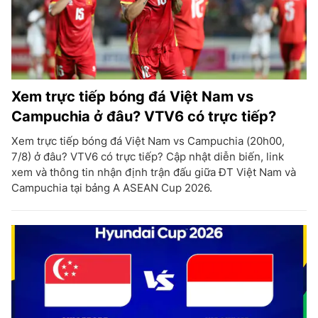
Xem trực tiếp bóng đá Việt Nam vs
Campuchia ở đâu? VTV6 có trực tiếp?
Xem trực tiếp bóng đá Việt Nam vs Campuchia (20h00,
7/8) ở đâu? VTV6 có trực tiếp? Cập nhật diễn biến, link
xem và thông tin nhận định trận đấu giữa ĐT Việt Nam và
Campuchia tại bảng A ASEAN Cup 2026.