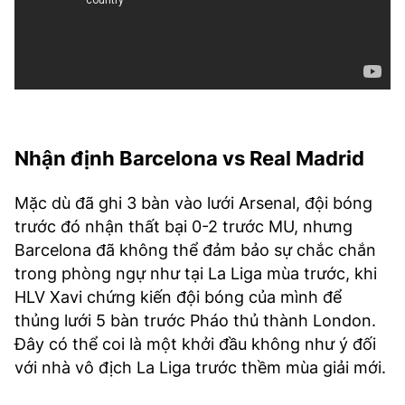
Nhận định
Barcelona vs Real Madrid
Mặc dù đã ghi 3 bàn vào lưới Arsenal, đội bóng
trước đó nhận thất bại 0-2 trước MU, nhưng
Barcelona đã không thể đảm bảo sự chắc chắn
trong phòng ngự như tại La Liga mùa trước, khi
HLV Xavi chứng kiến đội bóng của mình để
thủng lưới 5 bàn trước Pháo thủ thành London.
Đây có thể coi là một khởi đầu không như ý đối
với nhà vô địch La Liga trước thềm mùa giải mới.