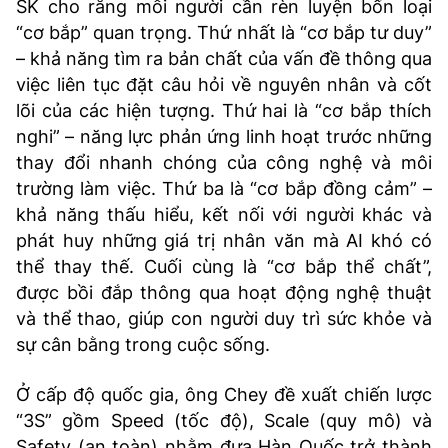
SK cho rằng mỗi người cần rèn luyện bốn loại
“cơ bắp” quan trọng. Thứ nhất là “cơ bắp tư duy”
– khả năng tìm ra bản chất của vấn đề thông qua
việc liên tục đặt câu hỏi về nguyên nhân và cốt
lõi của các hiện tượng. Thứ hai là “cơ bắp thích
nghi” – năng lực phản ứng linh hoạt trước những
thay đổi nhanh chóng của công nghệ và môi
trường làm việc. Thứ ba là “cơ bắp đồng cảm” –
khả năng thấu hiểu, kết nối với người khác và
phát huy những giá trị nhân văn mà AI khó có
thể thay thế. Cuối cùng là “cơ bắp thể chất”,
được bồi đắp thông qua hoạt động nghệ thuật
và thể thao, giúp con người duy trì sức khỏe và
sự cân bằng trong cuộc sống.
Ở cấp độ quốc gia, ông Chey đề xuất chiến lược
“3S” gồm Speed (tốc độ), Scale (quy mô) và
Safety (an toàn) nhằm đưa Hàn Quốc trở thành