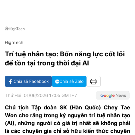
VĂN HÓA SỐNG KHỎE
ĐỌC - XEM
BÓNG ĐÁ
KẾT QUẢ
CÁC CÚP CHÂU ÂU
GOLF
GIẢI TRÍ
NHỊP ĐẬP SỨC KHỎE
DIỄN ĐÀN
VĂN HÓA
BẢNG XẾP HẠNG
DU LỊCH
PHIM
X-QUANG TIN ĐỒN
CÔNG NGHIỆP VĂN HÓA
HighTech
GIẢI TRÍ
THẾ GIỚI SAO
TIN TỨC
HighTech
ÂM NHẠC
VIẾT LẠI ƯỚC MƠ
Trí tuệ nhân tạo: Bốn năng lực cốt lõi
HIGHTECH
ĐIỂM ĐẾN
KBIZ
để tồn tại trong thời đại AI
TIÊU ĐIỂM - SPOTLIGHT
ẢNH
BẠN CẦN BIẾT
Chia sẻ Facebook
Chia sẻ Zalo
ẨM THỰC
INFOGRAPHIC
Thứ Hai, 01/06/2026 17:05 GMT+7
TƯ VẤN
E-MAGAZINE
Chủ tịch Tập đoàn SK (Hàn Quốc) Chey Tae
Won cho rằng trong kỷ nguyên trí tuệ nhân tạo
ẢNH
(AI), những người có giá trị nhất sẽ không phải
BÁO GIẤY
là các chuyên gia chỉ sở hữu kiến thức chuyên