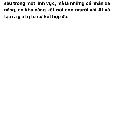
sâu trong một lĩnh vực, mà là những cá nhân đa
TRA CỨU PHƯỜNG XÃ
năng, có khả năng kết nối con người với AI và
CỐNG HIẾN
tạo ra giá trị từ sự kết hợp đó.
BÙI XUÂN PHÁI
TIỆN ÍCH
LIÊN HỆ QUẢNG CÁO
Hotline: 0981.119.189
Điện thoại: 024.38254756
MẠNG XÃ HỘI