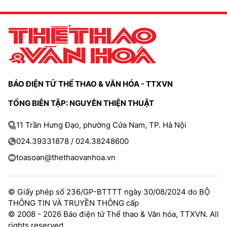
BÁO ĐIỆN TỬ THỂ THAO & VĂN HÓA - TTXVN
TỔNG BIÊN TẬP: NGUYỄN THIỆN THUẬT
11 Trần Hưng Đạo, phường Cửa Nam, TP. Hà Nội
024.39331878 / 024.38248600
toasoan@thethaovanhoa.vn
© Giấy phép số 236/GP-BTTTT ngày 30/08/2024 do BỘ
THÔNG TIN VÀ TRUYỀN THÔNG cấp
© 2008 - 2026 Báo điện tử Thể thao & Văn hóa, TTXVN. All
rights reserved.