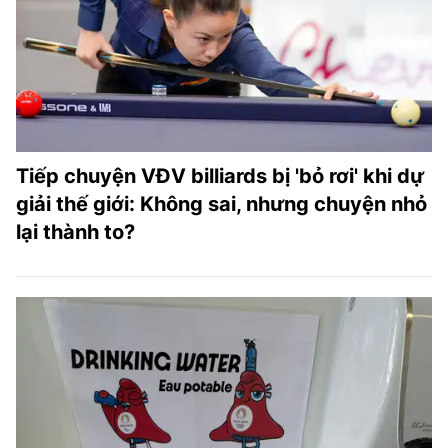
TRA CỨU PHƯỜNG XÃ
CỐNG HIẾN
BÙI XUÂN PHÁI
TIỆN ÍCH
Tiếp chuyện VĐV billiards bị 'bỏ rơi' khi dự
LIÊN HỆ QUẢNG CÁO
giải thế giới: Không sai, nhưng chuyện nhỏ
lại thành to?
Hotline: 0981.119.189
Điện thoại: 024.38254756
MẠNG XÃ HỘI