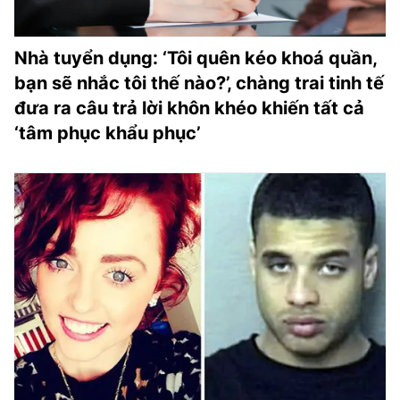
Nhà tuyển dụng: ‘Tôi quên kéo khoá quần,
bạn sẽ nhắc tôi thế nào?’, chàng trai tinh tế
đưa ra câu trả lời khôn khéo khiến tất cả
‘tâm phục khẩu phục’