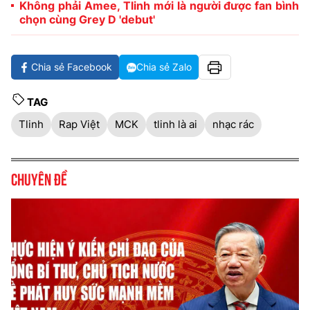
Không phải Amee, Tlinh mới là người được fan bình
chọn cùng Grey D 'debut'
Chia sẻ Facebook
Chia sẻ Zalo
TAG
Tlinh
Rap Việt
MCK
tlinh là ai
nhạc rác
Chuyên đề