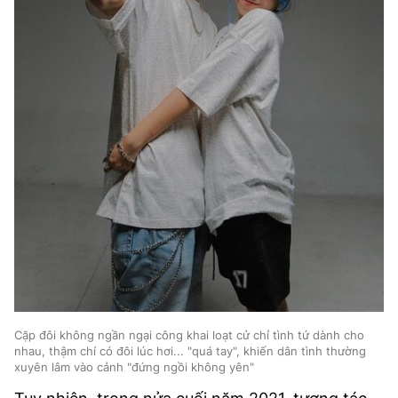
Cặp đôi không ngần ngại công khai loạt cử chỉ tình tứ dành cho
nhau, thậm chí có đôi lúc hơi... "quá tay", khiến dân tình thường
xuyên lâm vào cảnh "đứng ngồi không yên"