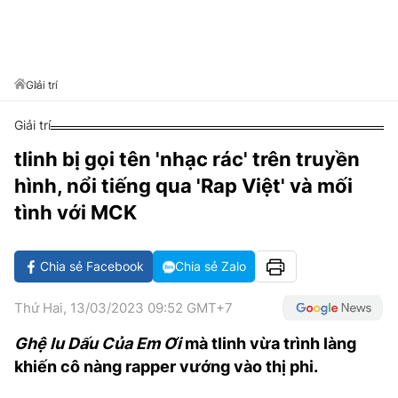
VĂN HÓA SỐNG KHỎE
ĐỌC - XEM
BÓNG ĐÁ
KẾT QUẢ
CÁC CÚP CHÂU ÂU
GOLF
GIẢI TRÍ
NHỊP ĐẬP SỨC KHỎE
DIỄN ĐÀN
VĂN HÓA
BẢNG XẾP HẠNG
DU LỊCH
PHIM
X-QUANG TIN ĐỒN
CÔNG NGHIỆP VĂN HÓA
Giải trí
GIẢI TRÍ
THẾ GIỚI SAO
TIN TỨC
Giải trí
ÂM NHẠC
VIẾT LẠI ƯỚC MƠ
tlinh bị gọi tên 'nhạc rác' trên truyền
HIGHTECH
ĐIỂM ĐẾN
KBIZ
hình, nổi tiếng qua 'Rap Việt' và mối
TIÊU ĐIỂM - SPOTLIGHT
ẢNH
tình với MCK
BẠN CẦN BIẾT
ẨM THỰC
Chia sẻ Facebook
Chia sẻ Zalo
INFOGRAPHIC
TƯ VẤN
E-MAGAZINE
Thứ Hai, 13/03/2023 09:52 GMT+7
ẢNH
Ghệ Iu Dấu Của Em Ơi
mà tlinh vừa trình làng
khiến cô nàng rapper vướng vào thị phi.
BÁO GIẤY