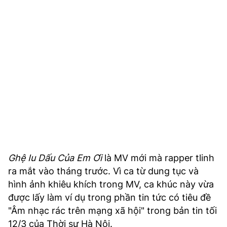
TRA CỨU PHƯỜNG XÃ
CỐNG HIẾN
BÙI XUÂN PHÁI
TIỆN ÍCH
LIÊN HỆ QUẢNG CÁO
Hotline: 0981.119.189
Điện thoại: 024.38254756
Ghệ Iu Dấu Của Em Ơi
là MV mới mà rapper tlinh
ra mắt vào tháng trước. Vì ca từ dung tục và
MẠNG XÃ HỘI
hình ảnh khiêu khích trong MV, ca khúc này vừa
được lấy làm ví dụ trong phần tin tức có tiêu đề
"Âm nhạc rác trên mạng xã hội" trong bản tin tối
12/3 của Thời sự Hà Nội.