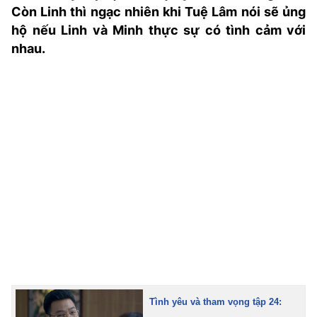
Còn Linh thì ngạc nhiên khi Tuệ Lâm nói sẽ ủng
TRA CỨU PHƯỜNG XÃ
hộ nếu Linh và Minh thực sự có tình cảm với
CỐNG HIẾN
nhau.
BÙI XUÂN PHÁI
TIỆN ÍCH
LIÊN HỆ QUẢNG CÁO
Hotline: 0981.119.189
Điện thoại: 024.38254756
MẠNG XÃ HỘI
Tình yêu và tham vọng tập 24: