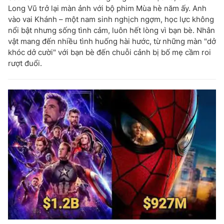
Long Vũ trở lại màn ảnh với bộ phim Mùa hè năm ấy. Anh
vào vai Khánh – một nam sinh nghịch ngợm, học lực không
nổi bật nhưng sống tình cảm, luôn hết lòng vì bạn bè. Nhân
vật mang đến nhiều tình huống hài hước, từ những màn "dở
khóc dở cười" với bạn bè đến chuỗi cảnh bị bố mẹ cầm roi
rượt đuổi.