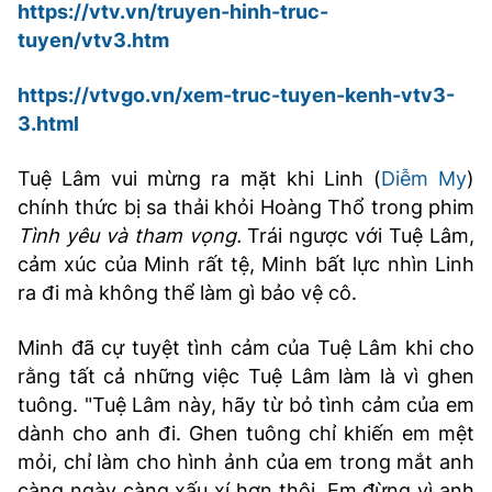
https://vtv.vn/truyen-hinh-truc-
tuyen/vtv3.htm
https://vtvgo.vn/xem-truc-tuyen-kenh-vtv3-
3.html
Tuệ Lâm vui mừng ra mặt khi Linh (
Diễm My
)
chính thức bị sa thải khỏi Hoàng Thổ trong phim
Tình yêu và tham vọng.
Trái ngược với Tuệ Lâm,
cảm xúc của Minh rất tệ, Minh bất lực nhìn Linh
ra đi mà không thể làm gì bảo vệ cô.
Minh đã cự tuyệt tình cảm của Tuệ Lâm khi cho
rằng tất cả những việc Tuệ Lâm làm là vì ghen
tuông. "Tuệ Lâm này, hãy từ bỏ tình cảm của em
dành cho anh đi. Ghen tuông chỉ khiến em mệt
mỏi, chỉ làm cho hình ảnh của em trong mắt anh
càng ngày càng xấu xí hơn thôi. Em đừng vì anh