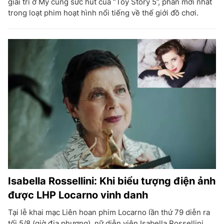
giải trí ở Mỹ cùng sức hút của “Toy Story 5”, phần mới nhất
trong loạt phim hoạt hình nổi tiếng về thế giới đồ chơi.
Isabella Rossellini: Khi biểu tượng điện ảnh
được LHP Locarno vinh danh
Tại lễ khai mạc Liên hoan phim Locarno lần thứ 79 diễn ra
tối 5/8 (giờ địa phương), nữ diễn viên Isabella Rossellini