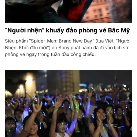
“Người nhện” khuấy đảo phòng vé Bắc Mỹ
Siêu phẩm “Spider-Man: Brand New Day” (tựa Việt: “Người
Nhện: Khởi đầu mới”) do Sony phát hành đã đi vào lịch sử
phòng vé ngay trong tuần đầu công chiếu.