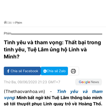
VĂN HÓA SỐNG KHỎE
ĐỌC - XEM
BÓNG ĐÁ
KẾT QUẢ
CÁC CÚP CHÂU ÂU
GOLF
GIẢI TRÍ
NHỊP ĐẬP SỨC KHỎE
DIỄN ĐÀN
VĂN HÓA
BẢNG XẾP HẠNG
DU LỊCH
PHIM
X-QUANG TIN ĐỒN
CÔNG NGHIỆP VĂN HÓA
Giải trí
Phim
GIẢI TRÍ
THẾ GIỚI SAO
TIN TỨC
Phim
ÂM NHẠC
VIẾT LẠI ƯỚC MƠ
Tình yêu và tham vọng: Thất bại trong
HIGHTECH
ĐIỂM ĐẾN
KBIZ
tình yêu, Tuệ Lâm ủng hộ Linh và
TIÊU ĐIỂM - SPOTLIGHT
ẢNH
Minh?
BẠN CẦN BIẾT
ẨM THỰC
Chia sẻ Facebook
Chia sẻ Zalo
INFOGRAPHIC
TƯ VẤN
E-MAGAZINE
Thứ Ba, 09/06/2020 21:23 GMT+7
ẢNH
(Thethaovanhoa.vn) -
Tình yêu và tham
vọng
:
Minh bất ngờ khi Tuệ Lâm thông báo mình
BÁO GIẤY
sẽ tới thuyết phục Linh quay trở về Hoàng Thổ.