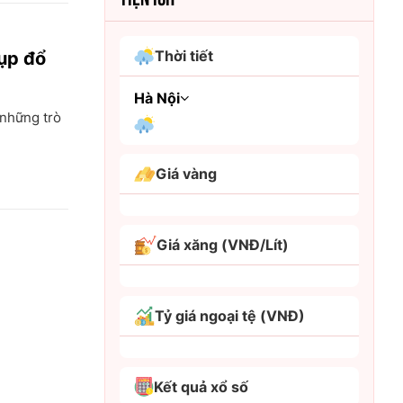
Thời tiết
ụp đổ
Hà Nội
 những trò
An Giang
Giá vàng
Bình Dương
Bình Phước
Giá xăng (VNĐ/Lít)
Bình Thuận
Bình Định
Tỷ giá ngoại tệ (VNĐ)
Bạc Liêu
Bắc Giang
Kết quả xổ số
Bắc Kạn