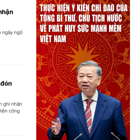
 nhận
n ngây ngô
 đón
h ghi nhận
diện công