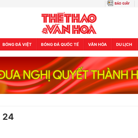
BÁO GIẤY
BÓNG ĐÁ VIỆT
BÓNG ĐÁ QUỐC TẾ
VĂN HÓA
DU LỊCH
p 24