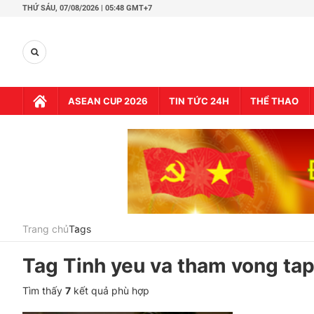
THỨ SÁU,
07/08/2026 | 05:48 GMT+7
ASEAN CUP 2026
TIN TỨC 24H
THỂ THAO
Trang chủ
Tags
Tag
Tinh yeu va tham vong ta
Tìm thấy
7
kết quả phù hợp