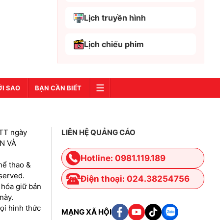
Bắc Ninh
Lịch truyền hình
Bến Tre
Lịch chiếu phim
Cao Bằng
Cà Mau
Cần Thơ
ỚI SAO
BẠN CẦN BIẾT
Điện Biên
Đà Nẵng
TT ngày
LIÊN HỆ QUẢNG CÁO
Đà Lạt
IN VÀ
Đắk Lắk
Hotline: 0981.119.189
hể thao &
Đắk Nông
eserved.
Điện thoại: 024.38254756
 hóa giữ bản
Đồng Nai
này.
Đồng Tháp
i hình thức
MẠNG XÃ HỘI