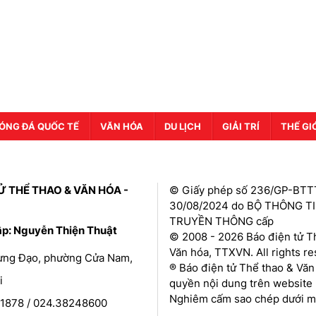
ÓNG ĐÁ QUỐC TẾ
VĂN HÓA
DU LỊCH
GIẢI TRÍ
THẾ GI
Ử THỂ THAO & VĂN HÓA -
© Giấy phép số 236/GP-BTT
30/08/2024 do BỘ THÔNG T
TRUYỀN THÔNG cấp
ập: Nguyễn Thiện Thuật
© 2008 - 2026 Báo điện tử T
Văn hóa, TTXVN. All rights r
Hưng Đạo, phường Cửa Nam,
® Báo điện tử Thể thao & Văn
i
quyền nội dung trên website 
Nghiêm cấm sao chép dưới mọ
1878 / 024.38248600