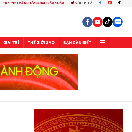
TRA CỨU XÃ PHƯỜNG SAU SÁP NHẬP
GỬI TIN BÀI
GIẢI TRÍ
THẾ GIỚI SAO
BẠN CẦN BIẾT