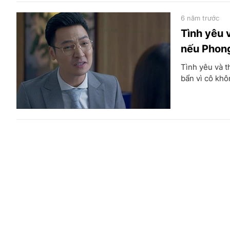
6 năm trước
Tình yêu 
nếu Phong
Tình yêu và t
bẩn vì cô kh