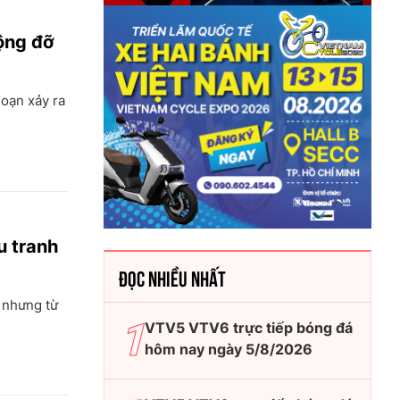
động đỡ
loạn xảy ra
u tranh
ĐỌC NHIỀU NHẤT
 nhưng từ
VTV5 VTV6 trực tiếp bóng đá
hôm nay ngày 5/8/2026