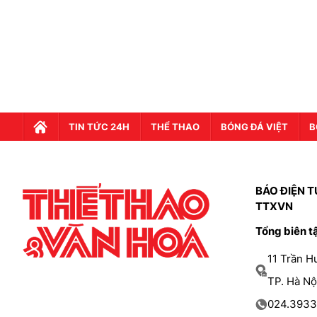
TIN TỨC 24H
THỂ THAO
BÓNG ĐÁ VIỆT
B
BÁO ĐIỆN T
TTXVN
Tổng biên t
11 Trần 
TP. Hà Nộ
024.3933