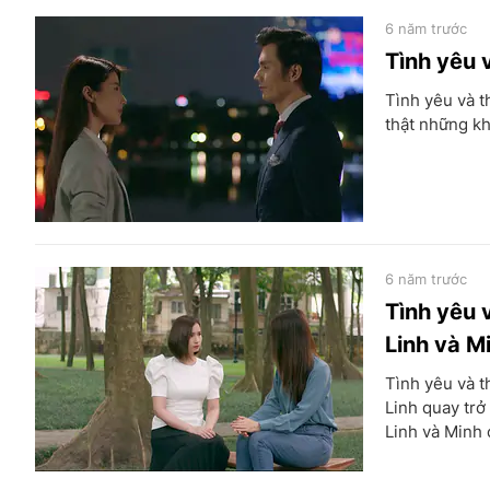
6 năm trước
Tình yêu v
Tình yêu và t
thật những kh
6 năm trước
Tình yêu 
Linh và M
Tình yêu và t
Linh quay trở
Linh và Minh 