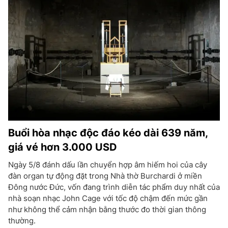
Buổi hòa nhạc độc đáo kéo dài 639 năm,
giá vé hơn 3.000 USD
Ngày 5/8 đánh dấu lần chuyển hợp âm hiếm hoi của cây
đàn organ tự động đặt trong Nhà thờ Burchardi ở miền
Đông nước Đức, vốn đang trình diễn tác phẩm duy nhất của
nhà soạn nhạc John Cage với tốc độ chậm đến mức gần
như không thể cảm nhận bằng thước đo thời gian thông
thường.