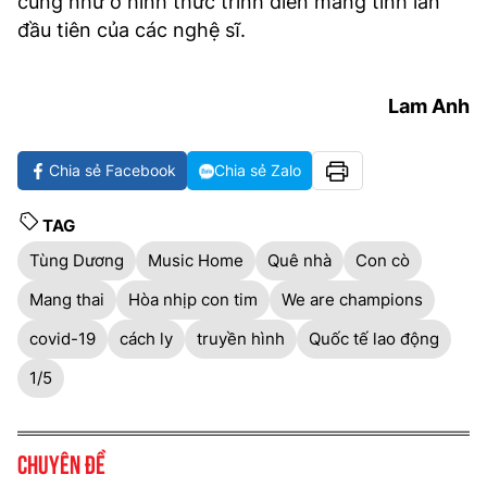
cũng như ở hình thức trình diễn mang tính lần
đầu tiên của các nghệ sĩ.
Lam Anh
Chia sẻ Facebook
Chia sẻ Zalo
TAG
Tùng Dương
Music Home
Quê nhà
Con cò
Mang thai
Hòa nhịp con tim
We are champions
covid-19
cách ly
truyền hình
Quốc tế lao động
1/5
Chuyên đề