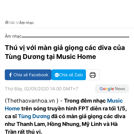
VĂN HÓA SỐNG KHỎE
ĐỌC - XEM
BÓNG ĐÁ
KẾT QUẢ
CÁC CÚP CHÂU ÂU
GOLF
GIẢI TRÍ
NHỊP ĐẬP SỨC KHỎE
DIỄN ĐÀN
VĂN HÓA
BẢNG XẾP HẠNG
Giải trí
Âm nhạc
DU LỊCH
PHIM
X-QUANG TIN ĐỒN
CÔNG NGHIỆP VĂN HÓA
GIẢI TRÍ
Âm nhạc
THẾ GIỚI SAO
TIN TỨC
ÂM NHẠC
VIẾT LẠI ƯỚC MƠ
Thú vị với màn giả giọng các diva của
HIGHTECH
Tùng Dương tại Music Home
ĐIỂM ĐẾN
KBIZ
TIÊU ĐIỂM - SPOTLIGHT
ẢNH
Chia sẻ Facebook
Chia sẻ Zalo
BẠN CẦN BIẾT
ẨM THỰC
Thứ Bảy, 02/05/2020 14:00 GMT+7
INFOGRAPHIC
TƯ VẤN
(Thethaovanhoa.vn ) -
Trong đêm nhạc
Music
E-MAGAZINE
Home
trên sóng truyền hình FPT diễn ra tối 1/5,
ẢNH
ca sĩ
Tùng Dương
đã có màn giả giọng các diva
như Thanh Lam, Hồng Nhung, Mỹ Linh và Hà
BÁO GIẤY
Trần rất thú vị.