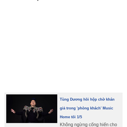
TRA CỨU PHƯỜNG XÃ
CỐNG HIẾN
BÙI XUÂN PHÁI
TIỆN ÍCH
LIÊN HỆ QUẢNG CÁO
Hotline: 0981.119.189
Điện thoại: 024.38254756
MẠNG XÃ HỘI
Tùng Dương hồi hộp chờ khán
giả trong 'phòng khách' Music
Home tối 1/5
Không ngừng cống hiến cho