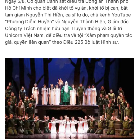
Ngày 5/8, Cơ quan Cảnh sát điều tra Công an Thành phố
Hồ Chí Minh cho biết đã khởi tố vụ án, khởi tố bị can, bắt
tạm giam Nguyễn Thị Hiền, ca sĩ tự do, chủ kênh YouTube
“Phương Diễm Huyền” và Nguyễn Thành Hiệp, Giám đốc
Công ty Trách nhiệm hữu hạn Truyền thông và Giải trí
Unicorn Việt Nam, để điều tra về tội “Xâm phạm quyền tác
giả, quyền liên quan” theo Điều 225 Bộ luật Hình sự.