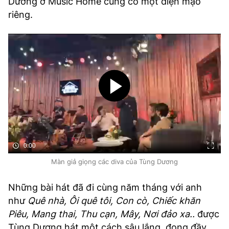
Dương ở Music Home cũng có một diện mạo
riêng.
0:00
Màn giả giọng các diva của Tùng Dương
Những bài hát đã đi cùng năm tháng với anh
như
Quê nhà, Ôi quê tôi, Con cò, Chiếc khăn
Piêu, Mang thai, Thu cạn, Mây, Nơi đảo xa..
được
Tùng Dương hát một cách sâu lắng, đong đầy