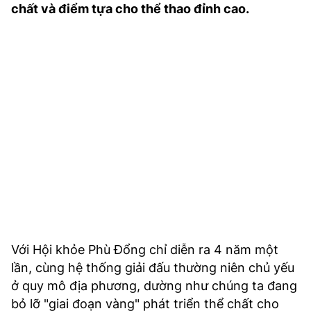
chất và điểm tựa cho thể thao đỉnh cao.
TRA CỨU PHƯỜNG XÃ
CỐNG HIẾN
BÙI XUÂN PHÁI
TIỆN ÍCH
LIÊN HỆ QUẢNG CÁO
Hotline: 0981.119.189
Điện thoại: 024.38254756
MẠNG XÃ HỘI
Với Hội khỏe Phù Đổng chỉ diễn ra 4 năm một
lần, cùng hệ thống giải đấu thường niên chủ yếu
ở quy mô địa phương, dường như chúng ta đang
bỏ lỡ "giai đoạn vàng" phát triển thể chất cho