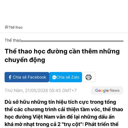
VĂN HÓA SỐNG KHỎE
ĐỌC - XEM
BÓNG ĐÁ
KẾT QUẢ
CÁC CÚP CHÂU ÂU
GOLF
GIẢI TRÍ
NHỊP ĐẬP SỨC KHỎE
DIỄN ĐÀN
VĂN HÓA
BẢNG XẾP HẠNG
DU LỊCH
PHIM
X-QUANG TIN ĐỒN
CÔNG NGHIỆP VĂN HÓA
Thể thao
GIẢI TRÍ
THẾ GIỚI SAO
TIN TỨC
Thể thao
ÂM NHẠC
VIẾT LẠI ƯỚC MƠ
Thể thao học đường cần thêm những
HIGHTECH
ĐIỂM ĐẾN
KBIZ
chuyển động
TIÊU ĐIỂM - SPOTLIGHT
ẢNH
BẠN CẦN BIẾT
Chia sẻ Facebook
Chia sẻ Zalo
ẨM THỰC
INFOGRAPHIC
Thứ Năm, 21/05/2026 05:45 GMT+7
TƯ VẤN
E-MAGAZINE
Dù sở hữu những tín hiệu tích cực trong tổng
thể các chương trình cải thiện tầm vóc, thể thao
ẢNH
học đường Việt Nam vẫn để lại những dấu ấn
BÁO GIẤY
khá mờ nhạt trong cả 2 "trụ cột": Phát triển thể