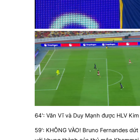
64': Văn Vĩ và Duy Mạnh được HLV Kim 
59': KHÔNG VÀO! Bruno Fernandes dứt 