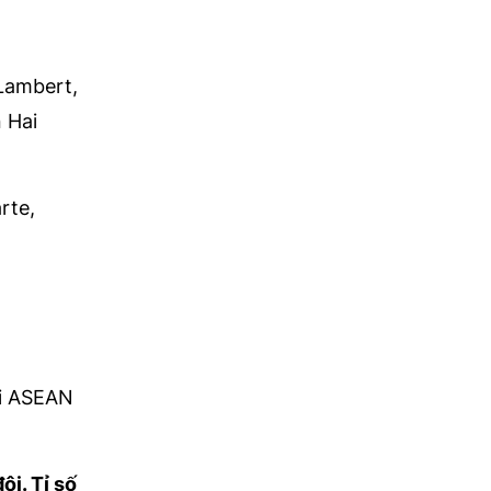
Lambert,
 Hai
rte,
ội ASEAN
i. Tỉ số