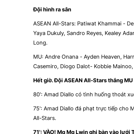
Đội hình ra sân
ASEAN All-Stars: Patiwat Khammai - De
Yaya Dukuly, Sandro Reyes, Kealey Ada
Long.
MU: Andre Onana - Ayden Heaven, Harry
Casemiro, Diogo Dalot- Kobbie Mainoo
Hết giờ. Đội ASEAN All-Stars thắng MU
80': Amad Diallo có tình huống thoát x
75': Amad Diallo đá phạt trực tiếp ch
All-Stars.
71': VÀO! Mg Mg Lwin ghi bàn vào lưới