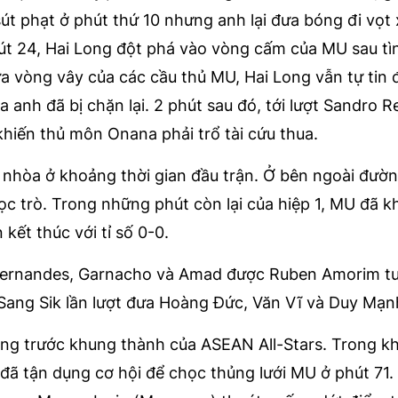
út phạt ở phút thứ 10 nhưng anh lại đưa bóng đi vọt 
t 24, Hai Long đột phá vào vòng cấm của MU sau t
a vòng vây của các cầu thủ MU, Hai Long vẫn tự tin 
a anh đã bị chặn lại. 2 phút sau đó, tới lượt Sandro R
khiến thủ môn Onana phải trổ tài cứu thua.
 nhòa ở khoảng thời gian đầu trận. Ở bên ngoài đườn
c trò. Trong những phút còn lại của hiệp 1, MU đã k
kết thúc với tỉ số 0-0.
 Fernandes, Garnacho và Amad được Ruben Amorim t
 Sang Sik lần lượt đưa Hoàng Đức, Văn Vĩ và Duy Mạn
úng trước khung thành của ASEAN All-Stars. Trong khi
đã tận dụng cơ hội để chọc thủng lưới MU ở phút 71.