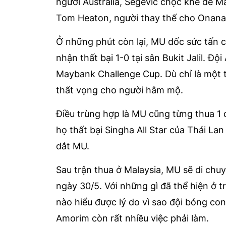
người Australia, Segevic chọc khe để 
Tom Heaton, người thay thế cho Onana
Ở những phút còn lại, MU dốc sức tấn
nhận thất bại 1-0 tại sân Bukit Jalil. Đ
Maybank Challenge Cup. Dù chỉ là một t
thất vọng cho người hâm mộ.
Điều trùng hợp là MU cũng từng thua 1
họ thất bại Singha All Star của Thái Lan
dắt MU.
Sau trận thua ở Malaysia, MU sẽ di ch
ngày 30/5. Với những gì đã thể hiện ở 
nào hiểu được lý do vì sao đội bóng co
Amorim còn rất nhiều việc phải làm.