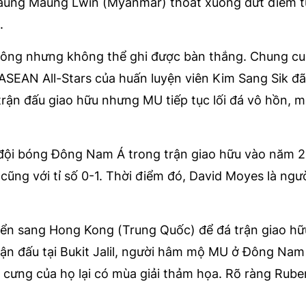
Maung Maung Lwin (Myanmar) thoát xuống dứt điểm t
.
 công nhưng không thể ghi được bàn thắng. Chung c
ội ASEAN All-Stars của huấn luyện viên Kim Sang Sik đ
rận đấu giao hữu nhưng MU tiếp tục lối đá vô hồn, m
 đội bóng Đông Nam Á trong trận giao hữu vào năm 2
 cũng với tỉ số 0-1. Thời điểm đó, David Moyes là ngư
uyển sang Hong Kong (Trung Quốc) để đá trận giao hữ
trận đấu tại Bukit Jalil, người hâm mộ MU ở Đông Na
n cưng của họ lại có mùa giải thảm họa. Rõ ràng Rube