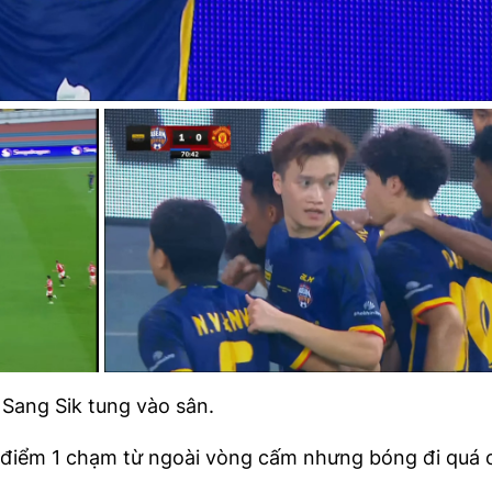
Sang Sik tung vào sân.
điểm 1 chạm từ ngoài vòng cấm nhưng bóng đi quá 