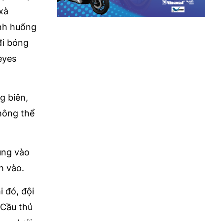
xà
ình huống
đi bóng
eyes
g biên,
hông thể
ung vào
h vào.
 đó, đội
 Cầu thủ