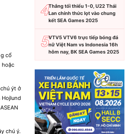
Thắng tối thiểu 1-0, U22 Thái
Lan chính thức lọt vào chung
kết SEA Games 2025
VTV5 VTV6 trực tiếp bóng đá
nữ Việt Nam vs Indonesia 16h
hôm nay, BK SEA Games 2025
ng cổ
, hoặc
chú ýt ở
 Hojlund
i ASEAN
y chú ý.