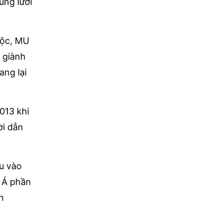
ung lưới
uộc, MU
ã giành
ang lại
013 khi
ời dẫn
u vào
m Á phần
n