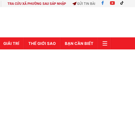
TRA CỨU XÃ PHƯỜNG SAU SÁP NHẬP
GỬI TIN BÀI
GIẢI TRÍ
THẾ GIỚI SAO
BẠN CẦN BIẾT