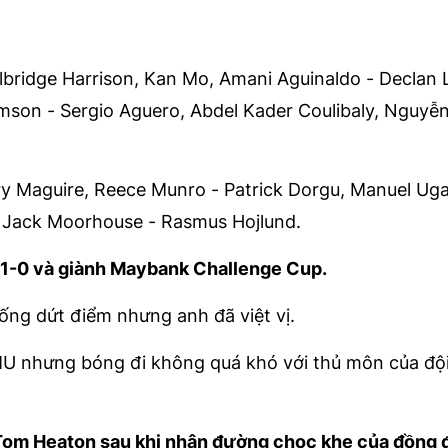
lbridge Harrison, Kan Mo, Amani Aguinaldo - Declan 
mson - Sergio Aguero, Abdel Kader Coulibaly, Nguyễn
 Maguire, Reece Munro - Patrick Dorgu, Manuel Uga
, Jack Moorhouse - Rasmus Hojlund.
 1-0 và giành Maybank Challenge Cup.
uống dứt điểm nhưng anh đã việt vị.
o MU nhưng bóng đi không quá khó với thủ môn của đ
 Tom Heaton sau khi nhận đường chọc khe của đồng độ