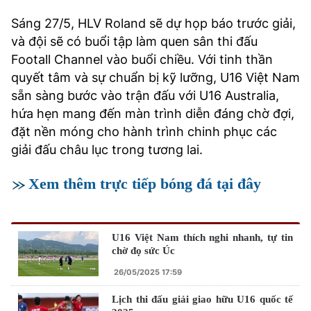
Sáng 27/5, HLV Roland sẽ dự họp báo trước giải,
và đội sẽ có buổi tập làm quen sân thi đấu
Footall Channel vào buổi chiều. Với tinh thần
quyết tâm và sự chuẩn bị kỹ lưỡng, U16 Việt Nam
sẵn sàng bước vào trận đấu với U16 Australia,
hứa hẹn mang đến màn trình diễn đáng chờ đợi,
đặt nền móng cho hành trình chinh phục các
giải đấu châu lục trong tương lai.
Xem thêm trực tiếp bóng đá tại đây
U16 Việt Nam thích nghi nhanh, tự tin
chờ đọ sức Úc
26/05/2025 17:59
Lịch thi đấu giải giao hữu U16 quốc tế