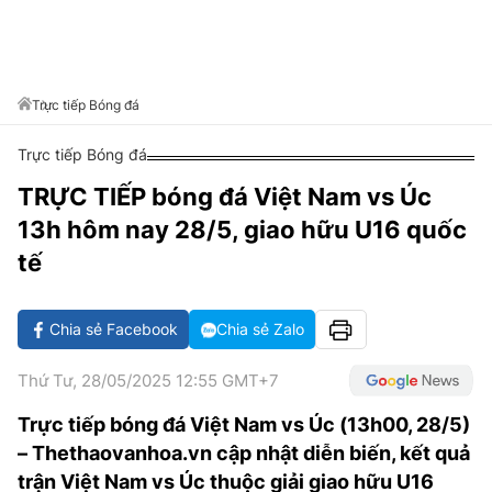
VĂN HÓA SỐNG KHỎE
ĐỌC - XEM
BÓNG ĐÁ
KẾT QUẢ
CÁC CÚP CHÂU ÂU
GOLF
GIẢI TRÍ
NHỊP ĐẬP SỨC KHỎE
DIỄN ĐÀN
VĂN HÓA
BẢNG XẾP HẠNG
DU LỊCH
PHIM
X-QUANG TIN ĐỒN
CÔNG NGHIỆP VĂN HÓA
Trực tiếp Bóng đá
GIẢI TRÍ
THẾ GIỚI SAO
TIN TỨC
Trực tiếp Bóng đá
ÂM NHẠC
VIẾT LẠI ƯỚC MƠ
TRỰC TIẾP bóng đá Việt Nam vs Úc
HIGHTECH
ĐIỂM ĐẾN
KBIZ
13h hôm nay 28/5, giao hữu U16 quốc
TIÊU ĐIỂM - SPOTLIGHT
ẢNH
tế
BẠN CẦN BIẾT
ẨM THỰC
Chia sẻ Facebook
Chia sẻ Zalo
INFOGRAPHIC
TƯ VẤN
E-MAGAZINE
Thứ Tư, 28/05/2025 12:55 GMT+7
ẢNH
Trực tiếp bóng đá Việt Nam vs Úc (13h00, 28/5)
– Thethaovanhoa.vn cập nhật diễn biến, kết quả
BÁO GIẤY
trận Việt Nam vs Úc thuộc giải giao hữu U16