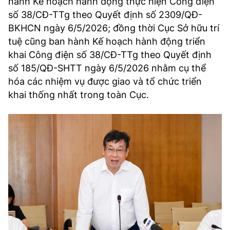
hành Kế hoạch hành động thực hiện Công điện
TRA CỨU PHƯỜNG XÃ
số 38/CĐ-TTg theo Quyết định số 2309/QĐ-
BKHCN ngày 6/5/2026; đồng thời Cục Sở hữu trí
CỐNG HIẾN
tuệ cũng ban hành Kế hoạch hành động triển
BÙI XUÂN PHÁI
khai Công điện số 38/CĐ-TTg theo Quyết định
số 185/QĐ-SHTT ngày 6/5/2026 nhằm cụ thể
TIỆN ÍCH
hóa các nhiệm vụ được giao và tổ chức triển
khai thống nhất trong toàn Cục.
LIÊN HỆ QUẢNG CÁO
Hotline: 0981.119.189
Điện thoại: 024.38254756
MẠNG XÃ HỘI