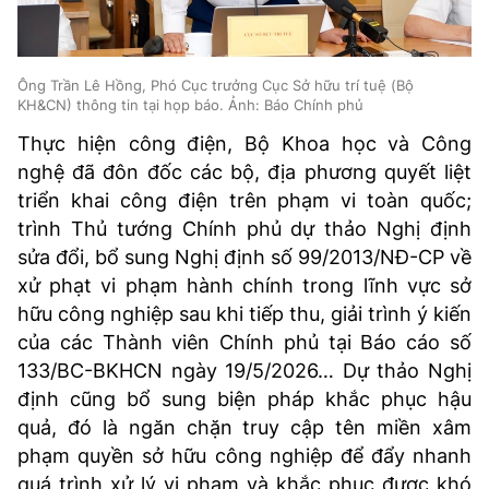
Ông Trần Lê Hồng, Phó Cục trưởng Cục Sở hữu trí tuệ (Bộ
KH&CN) thông tin tại họp báo. Ảnh: Báo Chính phủ
Thực hiện công điện, Bộ Khoa học và Công
nghệ đã đôn đốc các bộ, địa phương quyết liệt
triển khai công điện trên phạm vi toàn quốc;
trình Thủ tướng Chính phủ dự thảo Nghị định
sửa đổi, bổ sung Nghị định số 99/2013/NĐ-CP về
xử phạt vi phạm hành chính trong lĩnh vực sở
hữu công nghiệp sau khi tiếp thu, giải trình ý kiến
của các Thành viên Chính phủ tại Báo cáo số
133/BC-BKHCN ngày 19/5/2026… Dự thảo Nghị
định cũng bổ sung biện pháp khắc phục hậu
quả, đó là ngăn chặn truy cập tên miền xâm
phạm quyền sở hữu công nghiệp để đẩy nhanh
quá trình xử lý vi phạm và khắc phục được khó