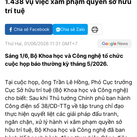
1.438 vụ việc xâm phạm quyền sở hữu
VĂN HÓA SỐNG KHỎE
ĐỌC - XEM
BÓNG ĐÁ
KẾT QUẢ
CÁC CÚP CHÂU ÂU
GOLF
trí tuệ
GIẢI TRÍ
NHỊP ĐẬP SỨC KHỎE
DIỄN ĐÀN
VĂN HÓA
BẢNG XẾP HẠNG
DU LỊCH
PHIM
X-QUANG TIN ĐỒN
CÔNG NGHIỆP VĂN HÓA
Chia sẻ Facebook
Chia sẻ Zalo
GIẢI TRÍ
THẾ GIỚI SAO
TIN TỨC
ÂM NHẠC
Thứ Hai, 01/06/2026 11:31 GMT+7
VIẾT LẠI ƯỚC MƠ
HIGHTECH
Sáng 1/6, Bộ Khoa học và Công nghệ tổ chức
ĐIỂM ĐẾN
KBIZ
cuộc họp báo thường kỳ tháng 5/2026.
TIÊU ĐIỂM - SPOTLIGHT
ẢNH
BẠN CẦN BIẾT
Tại cuộc họp, ông Trần Lê Hồng, Phó Cục trưởng
ẨM THỰC
Cục Sở hữu trí tuệ (Bộ Khoa học và Công nghệ)
INFOGRAPHIC
cho biết: Sau khi Thủ tướng Chính phủ ban hành
TƯ VẤN
E-MAGAZINE
Công điện số 38/CĐ-TTg về tập trung chỉ đạo
thực hiện quyết liệt các giải pháp đấu tranh,
ẢNH
ngăn chặn, xử lý hành vi xâm phạm quyền sở
hữu trí tuệ, Bộ Khoa học và Công nghệ đã ban
BÁO GIẤY