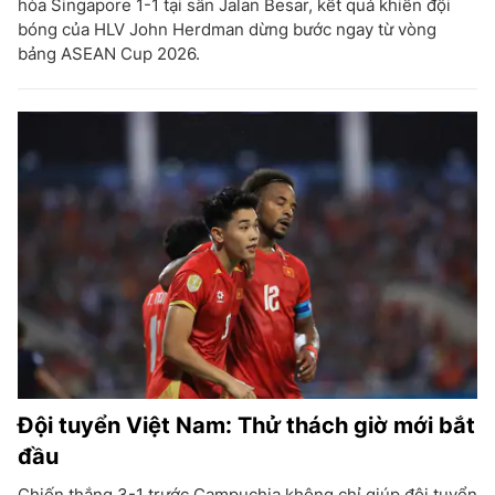
hòa Singapore 1-1 tại sân Jalan Besar, kết quả khiến đội
bóng của HLV John Herdman dừng bước ngay từ vòng
bảng ASEAN Cup 2026.
Đội tuyển Việt Nam: Thử thách giờ mới bắt
đầu
Chiến thắng 3-1 trước Campuchia không chỉ giúp đội tuyển