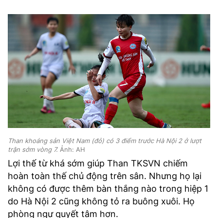
Than khoáng sản Việt Nam (đỏ) có 3 điểm trước Hà Nội 2 ở lượt
trận sớm vòng 7.
Ảnh: AH
Lợi thế từ khá sớm giúp Than TKSVN chiếm
hoàn toàn thế chủ động trên sân. Nhưng họ lại
không có được thêm bàn thắng nào trong hiệp 1
do Hà Nội 2 cũng không tỏ ra buông xuôi. Họ
phòng ngự quyết tâm hơn.