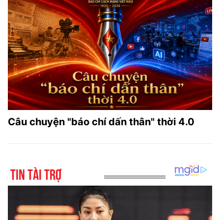
Câu chuyện "báo chí dấn thân" thời 4.0