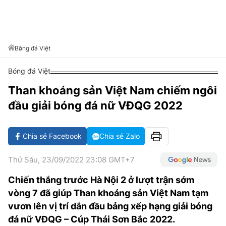
VĂN HÓA SỐNG KHỎE
ĐỌC - XEM
BÓNG ĐÁ
KẾT QUẢ
CÁC CÚP CHÂU ÂU
GOLF
GIẢI TRÍ
NHỊP ĐẬP SỨC KHỎE
DIỄN ĐÀN
VĂN HÓA
BẢNG XẾP HẠNG
DU LỊCH
PHIM
X-QUANG TIN ĐỒN
CÔNG NGHIỆP VĂN HÓA
Bóng đá Việt
GIẢI TRÍ
THẾ GIỚI SAO
TIN TỨC
Bóng đá Việt
ÂM NHẠC
VIẾT LẠI ƯỚC MƠ
Than khoáng sản Việt Nam chiếm ngôi
HIGHTECH
ĐIỂM ĐẾN
KBIZ
đầu giải bóng đá nữ VĐQG 2022
TIÊU ĐIỂM - SPOTLIGHT
ẢNH
BẠN CẦN BIẾT
Chia sẻ Facebook
Chia sẻ Zalo
ẨM THỰC
INFOGRAPHIC
Thứ Sáu, 23/09/2022 23:08 GMT+7
TƯ VẤN
E-MAGAZINE
Chiến thắng trước Hà Nội 2 ở lượt trận sớm
vòng 7 đã giúp Than khoáng sản Việt Nam tạm
ẢNH
vươn lên vị trí dẫn đầu bảng xếp hạng giải bóng
BÁO GIẤY
đá nữ VĐQG – Cúp Thái Sơn Bắc 2022.