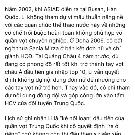
Năm 2002, khi ASIAD diễn ra tại Busan, Hàn
Quốc, Li không tham dự vì mâu thuẫn nặng nề
với các quan chức thể thao nước này về những
cơ chế trói buộc hoàn toàn không phù hợp với
quần vợt chuyên nghiệp. Ở Doha 2006, cô bất
ngờ thua Sania Mirza ở bán kết đơn nữ và chỉ
giành HCĐ. Tại Quảng Châu 4 năm trước, dù
đang có phong độ rất tốt khi trở thành tay vợt
châu Á đầu tiên gia nhập top 10, Li vẫn quyết
định không dự nội dung đơn nữ để nhường cho
các tay vợt nữ trẻ hơn. Thay vào đó, cô chỉ tham
dự nội dung đồng đội và góp công lớn vào tấm
HCV của đội tuyển Trung Quốc.
Lịch sử ghi nhận Li là “kẻ nổi loạn” đầu tiên của
quần vợt Trung Quốc khi cô quyết định “ra ở
riêng” chứ không còn thi đấu theo sự sắp xếp