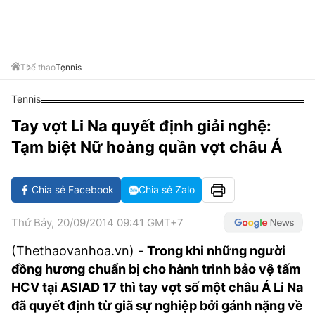
VĂN HÓA SỐNG KHỎE
ĐỌC - XEM
BÓNG ĐÁ
KẾT QUẢ
CÁC CÚP CHÂU ÂU
GOLF
GIẢI TRÍ
NHỊP ĐẬP SỨC KHỎE
DIỄN ĐÀN
VĂN HÓA
BẢNG XẾP HẠNG
DU LỊCH
PHIM
X-QUANG TIN ĐỒN
CÔNG NGHIỆP VĂN HÓA
Thể thao
Tennis
GIẢI TRÍ
THẾ GIỚI SAO
TIN TỨC
Tennis
ÂM NHẠC
VIẾT LẠI ƯỚC MƠ
Tay vợt Li Na quyết định giải nghệ:
HIGHTECH
ĐIỂM ĐẾN
KBIZ
Tạm biệt Nữ hoàng quần vợt châu Á
TIÊU ĐIỂM - SPOTLIGHT
ẢNH
BẠN CẦN BIẾT
Chia sẻ Facebook
Chia sẻ Zalo
ẨM THỰC
INFOGRAPHIC
Thứ Bảy, 20/09/2014 09:41 GMT+7
TƯ VẤN
E-MAGAZINE
(Thethaovanhoa.vn) -
Trong khi những người
đồng hương chuẩn bị cho hành trình bảo vệ tấm
ẢNH
HCV tại ASIAD 17 thì tay vợt số một châu Á Li Na
BÁO GIẤY
đã quyết định từ giã sự nghiệp bởi gánh nặng về