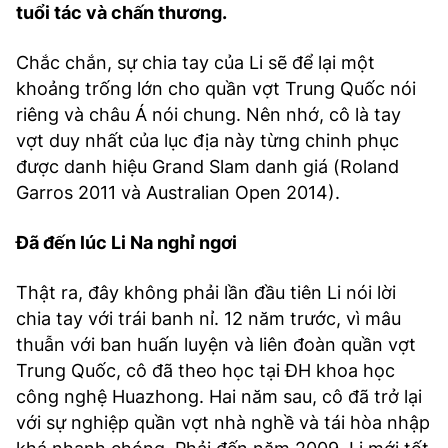
tuổi tác và chấn thương.
TRA CỨU PHƯỜNG XÃ
CỐNG HIẾN
Chắc chắn, sự chia tay của Li sẽ để lại một
khoảng trống lớn cho quần vợt Trung Quốc nói
BÙI XUÂN PHÁI
riêng và châu Á nói chung. Nên nhớ, cô là tay
vợt duy nhất của lục địa này từng chinh phục
TIỆN ÍCH
được danh hiệu Grand Slam danh giá (Roland
Garros 2011 và Australian Open 2014).
LIÊN HỆ QUẢNG CÁO
Đã đến lúc Li Na nghỉ ngơi
Hotline: 0981.119.189
Điện thoại: 024.38254756
Thật ra, đây không phải lần đầu tiên Li nói lời
chia tay với trái banh nỉ. 12 năm trước, vì mâu
thuẫn với ban huấn luyện và liên đoàn quần vợt
MẠNG XÃ HỘI
Trung Quốc, cô đã theo học tại ĐH khoa học
công nghệ Huazhong. Hai năm sau, cô đã trở lại
với sự nghiệp quần vợt nhà nghề và tái hòa nhập