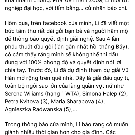
khá nhanh chóng. Phải đến năm 2009, Li mới tốt
nghiệp đại học, với tấm bằng… cử nhân báo chí.
Hôm qua, trên facebook của mình, Li đã viết một
bức tâm thư rất dài gửi bạn bè và người hâm mộ
để thông báo quyết định giải nghệ. Sau 4 lần
phẫu thuật đầu gối (lần gần nhất hồi tháng Bảy),
cô cảm thấy rằng mình sẽ không thể thi đấu
đúng với 100% phong độ và quyết định nói lời
chia tay. Trước đó, Li đã dự định tham dự giải Vũ
Hán mở rộng trên quê nhà. Đây là giải đấu quy tụ
toàn bộ ngôi sao lớn của làng quần vợt nữ như
Serena Wiliams (hạng 1 WTA), Simona Halep (2),
Petra Kvitova (3), Maria Sharapova (4),
Agnieszka Radwanska (5),…
Trong thông báo của mình, Li bảo rằng cô muốn
giành nhiều thời gian hơn cho gia đình. Các