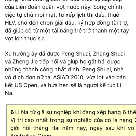
của Liên đoàn quần vợt nước này. Song chính
việc tự chủ mọi mặt, từ xếp lịch thi đấu, thuê
HLV, cho đến chọn giải đấu, ký hợp đồng tài trợ,
đã giúp cô từ một tài năng trẻ trở thành một tay
vợt lớn thực sự.
Xu hướng ấy đã được Peng Shuai, Zhang Shuai
và Zheng Jie tiếp nối và giúp họ gặt hái được
những thành công nhất định. Peng Shuai, nhà
vô địch đơn nữ tại ASIAD 2010, vừa lọt vào bán
kết US Open, và hứa hẹn sẽ là người kế tục Li
Na.
6
Li Na từ giã sự nghiệp khi đang xếp hạng 6 thế 
Vị trí cao nhất trong sự nghiệp của cô là hạng 
giới hồi tháng Hai năm nay, ngay sau khi vô
Australian Open.