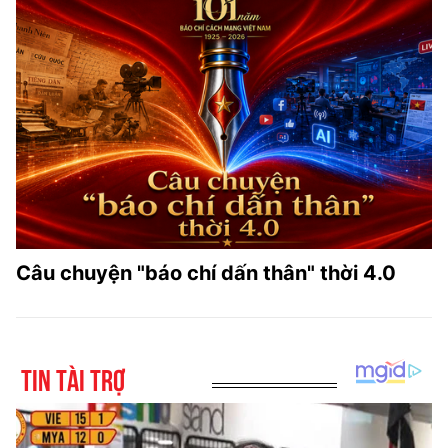
Câu chuyện "báo chí dấn thân" thời 4.0