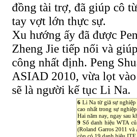
đồng tài trợ, đã giúp cô t
tay vợt lớn thực sự.
Xu hướng ấy đã được Pen
Zheng Jie tiếp nối và giú
công nhất định. Peng Shua
ASIAD 2010, vừa lọt vào
sẽ là người kế tục Li Na.
6
Li Na từ giã sự nghiệp 
cao nhất trong sự nghiệp
Hai năm nay, ngay sau kh
9
Số danh hiệu WTA của
(Roland Garros 2011 và 
còn có 19 danh hiệu ITF.