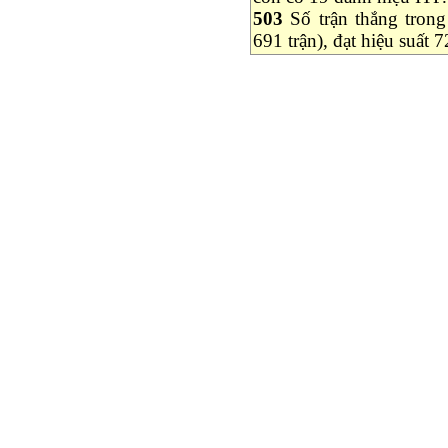
503
Số trận thắng trong
691 trận), đạt hiệu suất 