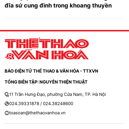
đĩa sứ cung đình trong khoang thuyền
BÁO ĐIỆN TỬ THỂ THAO & VĂN HÓA - TTXVN
TỔNG BIÊN TẬP: NGUYỄN THIỆN THUẬT
11 Trần Hưng Đạo, phường Cửa Nam, TP. Hà Nội
024.39331878 / 024.38248600
toasoan@thethaovanhoa.vn