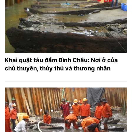
TRA CỨU PHƯỜNG XÃ
CỐNG HIẾN
BÙI XUÂN PHÁI
TIỆN ÍCH
LIÊN HỆ QUẢNG CÁO
Khai quật tàu đắm Bình Châu: Nơi ở của
chủ thuyền, thủy thủ và thương nhân
Hotline: 0981.119.189
Điện thoại: 024.38254756
MẠNG XÃ HỘI