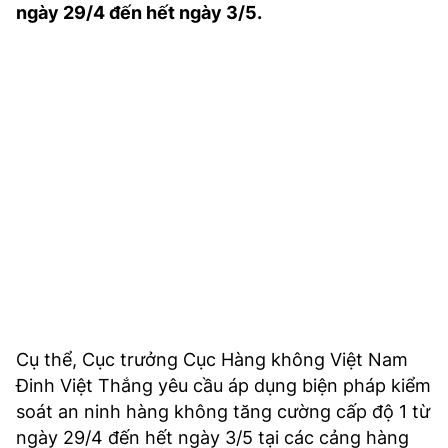
ngày 29/4 đến hết ngày 3/5.
TRA CỨU PHƯỜNG XÃ
CỐNG HIẾN
BÙI XUÂN PHÁI
TIỆN ÍCH
LIÊN HỆ QUẢNG CÁO
Hotline: 0981.119.189
Điện thoại: 024.38254756
MẠNG XÃ HỘI
Cụ thể, Cục trưởng Cục Hàng không Việt Nam
Đinh Việt Thắng yêu cầu áp dụng biện pháp kiểm
soát an ninh hàng không tăng cường cấp độ 1 từ
ngày 29/4 đến hết ngày 3/5 tại các cảng hàng