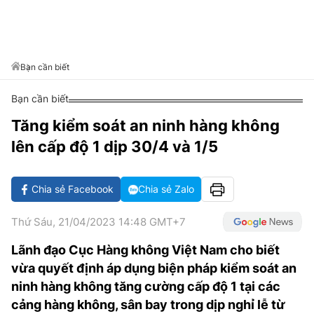
VĂN HÓA SỐNG KHỎE
ĐỌC - XEM
BÓNG ĐÁ
KẾT QUẢ
CÁC CÚP CHÂU ÂU
GOLF
GIẢI TRÍ
NHỊP ĐẬP SỨC KHỎE
DIỄN ĐÀN
VĂN HÓA
BẢNG XẾP HẠNG
DU LỊCH
PHIM
X-QUANG TIN ĐỒN
CÔNG NGHIỆP VĂN HÓA
Bạn cần biết
GIẢI TRÍ
THẾ GIỚI SAO
TIN TỨC
Bạn cần biết
ÂM NHẠC
VIẾT LẠI ƯỚC MƠ
Tăng kiểm soát an ninh hàng không
HIGHTECH
ĐIỂM ĐẾN
KBIZ
lên cấp độ 1 dịp 30/4 và 1/5
TIÊU ĐIỂM - SPOTLIGHT
ẢNH
BẠN CẦN BIẾT
Chia sẻ Facebook
Chia sẻ Zalo
ẨM THỰC
INFOGRAPHIC
Thứ Sáu, 21/04/2023 14:48 GMT+7
TƯ VẤN
E-MAGAZINE
Lãnh đạo Cục Hàng không Việt Nam cho biết
vừa quyết định áp dụng biện pháp kiểm soát an
ẢNH
ninh hàng không tăng cường cấp độ 1 tại các
BÁO GIẤY
cảng hàng không, sân bay trong dịp nghỉ lễ từ