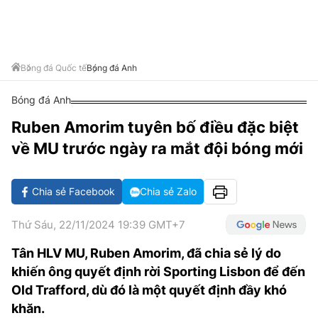
VĂN HÓA SỐNG KHỎE
ĐỌC - XEM
BÓNG ĐÁ
KẾT QUẢ
CÁC CÚP CHÂU ÂU
GOLF
GIẢI TRÍ
NHỊP ĐẬP SỨC KHỎE
DIỄN ĐÀN
VĂN HÓA
BẢNG XẾP HẠNG
DU LỊCH
PHIM
X-QUANG TIN ĐỒN
CÔNG NGHIỆP VĂN HÓA
Bóng đá Quốc tế
Bóng đá Anh
GIẢI TRÍ
THẾ GIỚI SAO
TIN TỨC
Bóng đá Anh
ÂM NHẠC
VIẾT LẠI ƯỚC MƠ
Ruben Amorim tuyên bố điều đặc biệt
HIGHTECH
ĐIỂM ĐẾN
KBIZ
về MU trước ngày ra mắt đội bóng mới
TIÊU ĐIỂM - SPOTLIGHT
ẢNH
BẠN CẦN BIẾT
Chia sẻ Facebook
Chia sẻ Zalo
ẨM THỰC
INFOGRAPHIC
Thứ Sáu, 22/11/2024 19:39 GMT+7
TƯ VẤN
E-MAGAZINE
Tân HLV MU, Ruben Amorim, đã chia sẻ lý do
khiến ông quyết định rời Sporting Lisbon để đến
ẢNH
Old Trafford, dù đó là một quyết định đầy khó
BÁO GIẤY
khăn.