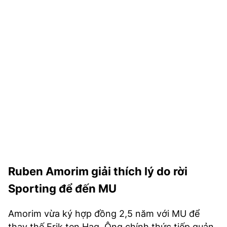
TRA CỨU PHƯỜNG XÃ
CỐNG HIẾN
BÙI XUÂN PHÁI
TIỆN ÍCH
LIÊN HỆ QUẢNG CÁO
Hotline: 0981.119.189
Điện thoại: 024.38254756
Ruben Amorim giải thích lý do rời
MẠNG XÃ HỘI
Sporting để đến MU
Amorim vừa ký hợp đồng 2,5 năm với MU để
thay thế Erik ten Hag. Ông chính thức tiếp quản