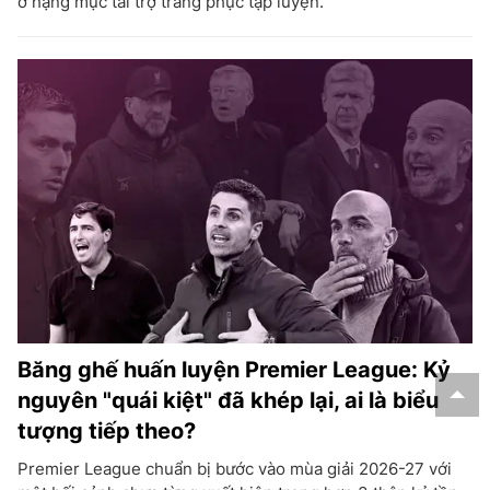
ở hạng mục tài trợ trang phục tập luyện.
Băng ghế huấn luyện Premier League: Kỷ
nguyên "quái kiệt" đã khép lại, ai là biểu
tượng tiếp theo?
Premier League chuẩn bị bước vào mùa giải 2026-27 với