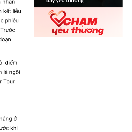
ên nhẫn
 kết liễu
ộc phiêu
. Trước
 đoạn
ời điểm
 là ngôi
r Tour
thắng ở
ước khi