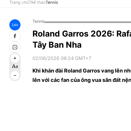
Trang chủ
Thể thao
Tennis
Tennis
Zalo
Roland Garros 2026: Rafa
Tây Ban Nha
02/06/2026 06:24 GMT+7
Khi khán đài Roland Garros vang lên nh
lên với các fan của ông vua sân đất nệ