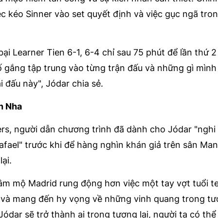
ệc kéo Sinner vào set quyết định và việc gục ngã tron
ại Learner Tien 6-1, 6-4 chỉ sau 75 phút để lần thứ 2
cố gắng tập trung vào từng trận đấu và những gì mình
ải đấu này", Jódar chia sẻ.
an Nha
rs, người dẫn chương trình đã dành cho Jódar "nghi
Rafael" trước khi để hàng nghìn khán giả trên sân Ma
ại.
âm mộ Madrid rung động hơn việc một tay vợt tuổi t
c và mang đến hy vọng về những vinh quang trong tươ
Jódar sẽ trở thành ai trong tương lai, người ta có thể