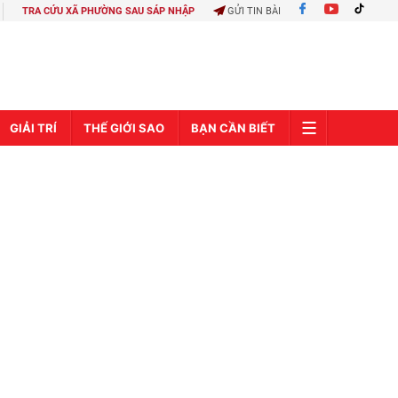
TRA CỨU XÃ PHƯỜNG SAU SÁP NHẬP
GỬI TIN BÀI
GIẢI TRÍ
THẾ GIỚI SAO
BẠN CẦN BIẾT