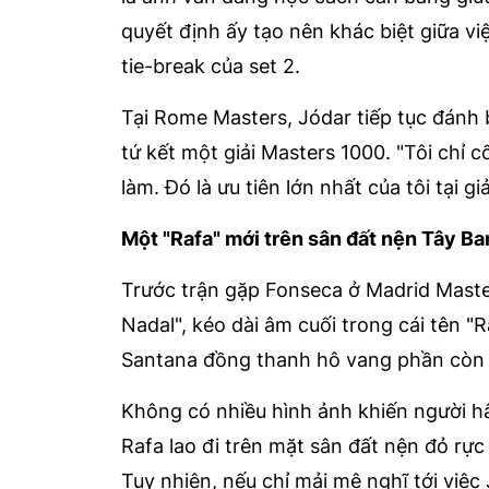
quyết định ấy tạo nên khác biệt giữa vi
tie-break của set 2.
Tại Rome Masters, Jódar tiếp tục đánh b
tứ kết một giải Masters 1000. "Tôi chỉ 
làm. Đó là ưu tiên lớn nhất của tôi tại gi
Một "Rafa" mới trên sân đất nện Tây B
Trước trận gặp Fonseca ở Madrid Maste
Nadal", kéo dài âm cuối trong cái tên "
Santana đồng thanh hô vang phần còn l
Không có nhiều hình ảnh khiến người h
Rafa lao đi trên mặt sân đất nện đỏ rự
Tuy nhiên, nếu chỉ mải mê nghĩ tới việc 