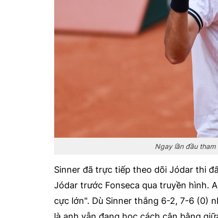
Ngay lần đầu tham d
Sinner đã trực tiếp theo dõi Jódar thi đ
Jódar trước Fonseca qua truyền hình. An
cực lớn". Dù Sinner thắng 6-2, 7-6 (0)
là anh vẫn đang học cách cân bằng giữ