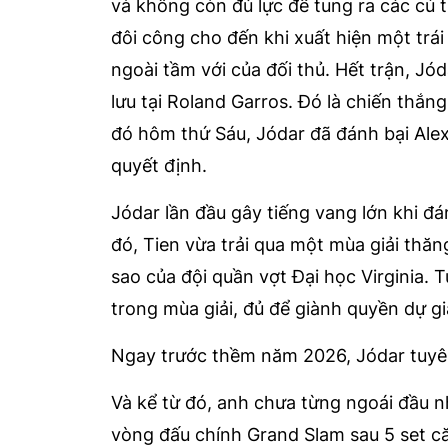
và không còn đủ lực để tung ra các cú t
đôi công cho đến khi xuất hiện một trái
ngoài tầm với của đối thủ. Hết trận, Jód
lưu tại Roland Garros. Đó là chiến thắng
đó hôm thứ Sáu, Jódar đã đánh bại Alex
quyết định.
Jódar lần đầu gây tiếng vang lớn khi đá
đó, Tien vừa trải qua một mùa giải thăn
sao của đội quần vợt Đại học Virginia. 
trong mùa giải, đủ để giành quyền dự gi
Ngay trước thềm năm 2026, Jódar tuyê
Và kể từ đó, anh chưa từng ngoái đầu nh
vòng đấu chính Grand Slam sau 5 set că