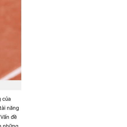
g của
tài năng
 Vấn đề
nh những