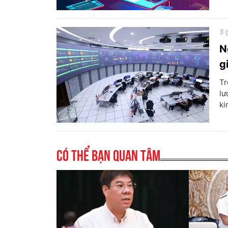
3 
N
g
Tr
lư
ki
Có thể bạn quan tâm