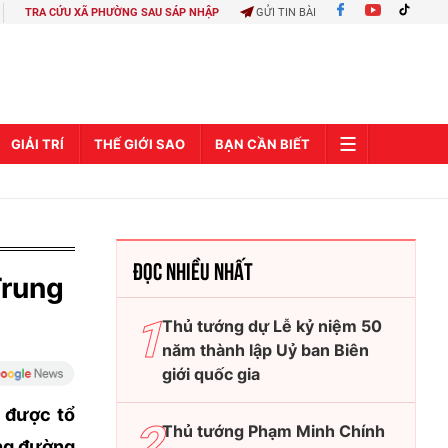
TRA CỨU XÃ PHƯỜNG SAU SÁP NHẬP
GỬI TIN BÀI
GIẢI TRÍ
THẾ GIỚI SAO
BẠN CẦN BIẾT
ĐỌC NHIỀU NHẤT
Trung
Thủ tướng dự Lễ kỷ niệm 50
năm thành lập Uỷ ban Biên
giới quốc gia
t được tổ
Thủ tướng Phạm Minh Chính
ãng đường