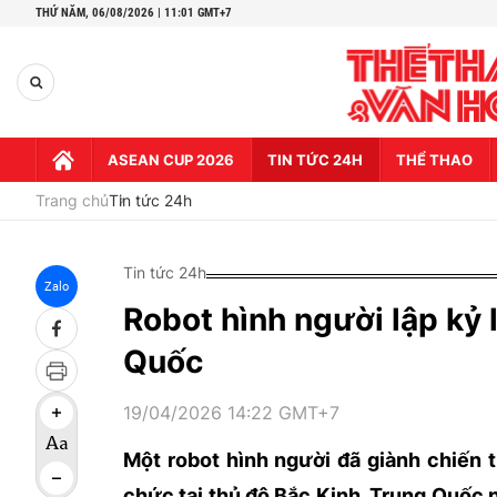
THỨ NĂM,
06/08/2026 | 11:01 GMT+7
ASEAN CUP 2026
TIN TỨC 24H
THỂ THAO
Trang chủ
Tin tức 24h
Tin tức 24h
Zalo
Robot hình người lập kỷ 
Quốc
19/04/2026 14:22 GMT+7
Một robot hình người đã giành chiến 
chức tại thủ đô Bắc Kinh, Trung Quốc 