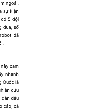
ăm ngoái,
a sự kiện
 có 5 đội
g đua, số
 robot đã
i.
c này cam
đẩy nhanh
g Quốc là
ghiên cứu
m dẫn đầu
o cáo, cả