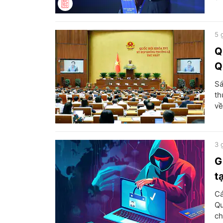
5 
Q
Q
Sá
th
về
3 
G
t
Cá
Qu
ch