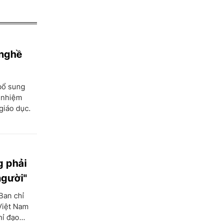
 nghề
bổ sung
 nhiệm
giáo dục.
g phải
người"
Ban chỉ
Việt Nam
ỉ đạo...