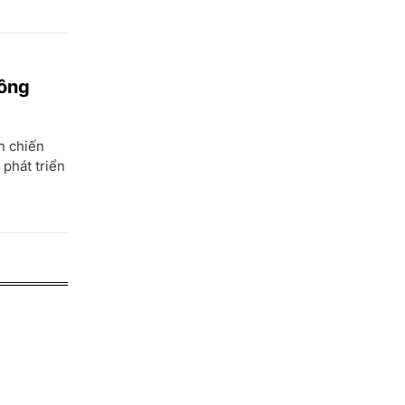
hông
n chiến
 phát triển