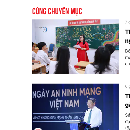
Cùng chuyên mục
7 
T
n
Bộ
mộ
ch
6 
T
g
Sá
đạ
(6