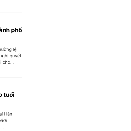
hành phố
hường lệ
 nghị quyết
 cho...
 tuổi
ại Hàn
Giới
..