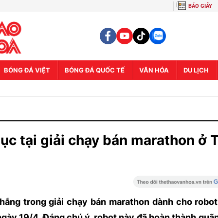
BÁO GIẤY
BÓNG ĐÁ VIỆT
BÓNG ĐÁ QUỐC TẾ
VĂN HÓA
DU LỊCH
lục tại giải chạy bán marathon ở 
thắng trong giải chạy bán marathon dành cho robo
ngày 19/4. Đáng chú ý, robot này đã hoàn thành qu