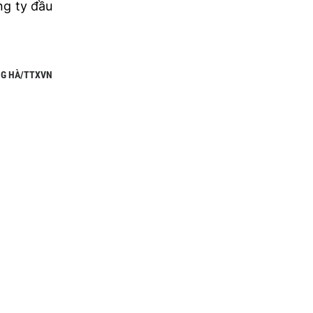
ng ty đầu
G HÀ/TTXVN