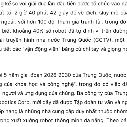
g kể so với giải đua lần đầu tiên được tổ chức vào n
ất tới 2 giờ 40 phút 42 giây để về đích. Quy mô củ
goái, với hơn 100 đội tham gia tranh tài, trong đó
 biết khoảng 40% số robot đã tự định vị trên đườn
Đài truyền hình nhà nước Trung Quốc (CCTV), một
u tiết các "vận động viên" bằng cử chỉ tay và giọng nó
hội 5 năm giai đoạn 2026-2030 của Trung Quốc, nướ
g của khoa học và công nghệ", trong đó có việc 
h người và ứng dụng của chúng. Ba công ty của Trun
botics Corp. mới đây đã được Tập đoàn tư vấn và n
xếp hạng là những nhà cung cấp duy nhất thuộc nhó
 lượng xuất xưởng robot thông minh đa năng. Theo bá