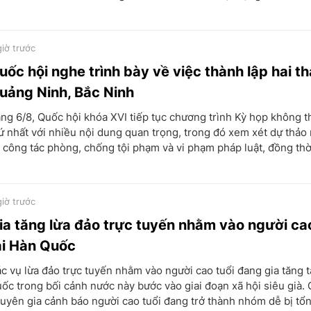
giờ trước
uốc hội nghe trình bày về việc thành lập hai t
uảng Ninh, Bắc Ninh
ng 6/8, Quốc hội khóa XVI tiếp tục chương trình Kỳ họp không t
ứ nhất với nhiều nội dung quan trọng, trong đó xem xét dự thảo
 công tác phòng, chống tội phạm và vi phạm pháp luật, đồng thời
giờ trước
ia tăng lừa đảo trực tuyến nhằm vào người cao
ại Hàn Quốc
c vụ lừa đảo trực tuyến nhằm vào người cao tuổi đang gia tăng t
ốc trong bối cảnh nước này bước vào giai đoạn xã hội siêu già. 
uyên gia cảnh báo người cao tuổi đang trở thành nhóm dễ bị tổn.