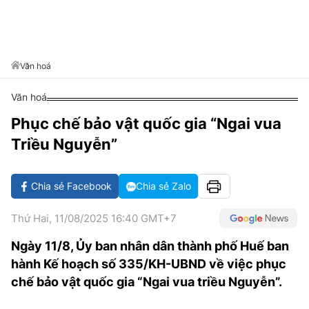
VĂN HÓA SỐNG KHỎE
ĐỌC - XEM
BÓNG ĐÁ
KẾT QUẢ
CÁC CÚP CHÂU ÂU
GOLF
GIẢI TRÍ
NHỊP ĐẬP SỨC KHỎE
DIỄN ĐÀN
VĂN HÓA
BẢNG XẾP HẠNG
DU LỊCH
PHIM
X-QUANG TIN ĐỒN
CÔNG NGHIỆP VĂN HÓA
Văn hoá
GIẢI TRÍ
THẾ GIỚI SAO
TIN TỨC
Văn hoá
ÂM NHẠC
VIẾT LẠI ƯỚC MƠ
Phục chế bảo vật quốc gia “Ngai vua
HIGHTECH
ĐIỂM ĐẾN
KBIZ
Triều Nguyễn”
TIÊU ĐIỂM - SPOTLIGHT
ẢNH
BẠN CẦN BIẾT
Chia sẻ Facebook
Chia sẻ Zalo
ẨM THỰC
INFOGRAPHIC
Thứ Hai, 11/08/2025 16:40 GMT+7
TƯ VẤN
E-MAGAZINE
Ngày 11/8, Ủy ban nhân dân thành phố Huế ban
hành Kế hoạch số 335/KH-UBND về việc phục
ẢNH
chế bảo vật quốc gia “Ngai vua triều Nguyễn”.
BÁO GIẤY