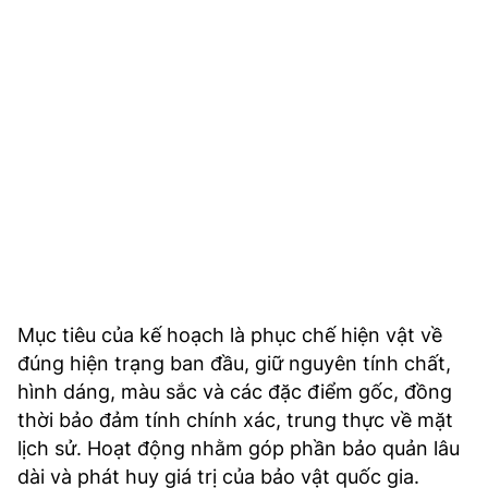
TRA CỨU PHƯỜNG XÃ
CỐNG HIẾN
BÙI XUÂN PHÁI
TIỆN ÍCH
LIÊN HỆ QUẢNG CÁO
Hotline: 0981.119.189
Điện thoại: 024.38254756
Mục tiêu của kế hoạch là phục chế hiện vật về
đúng hiện trạng ban đầu, giữ nguyên tính chất,
MẠNG XÃ HỘI
hình dáng, màu sắc và các đặc điểm gốc, đồng
thời bảo đảm tính chính xác, trung thực về mặt
lịch sử. Hoạt động nhằm góp phần bảo quản lâu
dài và phát huy giá trị của bảo vật quốc gia.