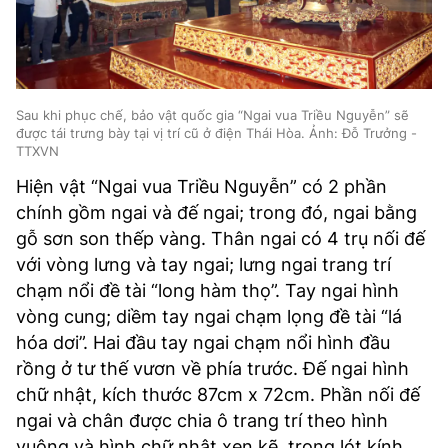
Sau khi phục chế, bảo vật quốc gia “Ngai vua Triều Nguyễn” sẽ
được tái trưng bày tại vị trí cũ ở điện Thái Hòa. Ảnh: Đỗ Trưởng -
TTXVN
Hiện vật “Ngai vua Triều Nguyễn” có 2 phần
chính gồm ngai và đế ngai; trong đó, ngai bằng
gỗ sơn son thếp vàng. Thân ngai có 4 trụ nối đế
với vòng lưng và tay ngai; lưng ngai trang trí
chạm nổi đề tài “long hàm thọ”. Tay ngai hình
vòng cung; diềm tay ngai chạm lọng đề tài “lá
hóa dơi”. Hai đầu tay ngai chạm nổi hình đầu
rồng ở tư thế vươn về phía trước. Đế ngai hình
chữ nhật, kích thước 87cm x 72cm. Phần nối đế
ngai và chân được chia ô trang trí theo hình
vuông và hình chữ nhật xen kẽ, trong lót kính,