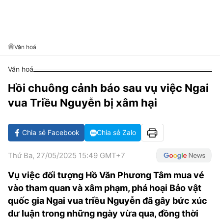
VĂN HÓA SỐNG KHỎE
ĐỌC - XEM
BÓNG ĐÁ
KẾT QUẢ
CÁC CÚP CHÂU ÂU
GOLF
GIẢI TRÍ
NHỊP ĐẬP SỨC KHỎE
DIỄN ĐÀN
VĂN HÓA
BẢNG XẾP HẠNG
DU LỊCH
PHIM
X-QUANG TIN ĐỒN
CÔNG NGHIỆP VĂN HÓA
Văn hoá
GIẢI TRÍ
THẾ GIỚI SAO
TIN TỨC
Văn hoá
ÂM NHẠC
VIẾT LẠI ƯỚC MƠ
Hồi chuông cảnh báo sau vụ việc Ngai
HIGHTECH
ĐIỂM ĐẾN
KBIZ
vua Triều Nguyễn bị xâm hại
TIÊU ĐIỂM - SPOTLIGHT
ẢNH
BẠN CẦN BIẾT
Chia sẻ Facebook
Chia sẻ Zalo
ẨM THỰC
INFOGRAPHIC
Thứ Ba, 27/05/2025 15:49 GMT+7
TƯ VẤN
E-MAGAZINE
Vụ việc đối tượng Hồ Văn Phương Tâm mua vé
vào tham quan và xâm phạm, phá hoại Bảo vật
ẢNH
quốc gia Ngai vua triều Nguyễn đã gây bức xúc
BÁO GIẤY
dư luận trong những ngày vừa qua, đồng thời