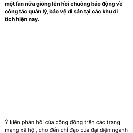
một lần nữa gióng lên hồi chuông báo động về
TRA CỨU PHƯỜNG XÃ
công tác quản lý, bảo vệ di sản tại các khu di
CỐNG HIẾN
tích hiện nay.
BÙI XUÂN PHÁI
TIỆN ÍCH
LIÊN HỆ QUẢNG CÁO
Hotline: 0981.119.189
Điện thoại: 024.38254756
MẠNG XÃ HỘI
Ý kiến phản hồi của cộng đồng trên các trang
mạng xã hội, cho đến chỉ đạo của đại diện ngành