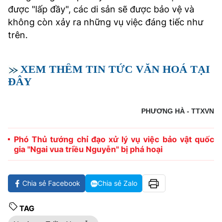
được "lấp đầy", các di sản sẽ được bảo vệ và
không còn xảy ra những vụ việc đáng tiếc như
trên.
XEM THÊM TIN TỨC VĂN HOÁ TẠI
ĐÂY
PHƯƠNG HÀ - TTXVN
Phó Thủ tướng chỉ đạo xử lý vụ việc bảo vật quốc
gia "Ngai vua triều Nguyễn" bị phá hoại
Chia sẻ Facebook
Chia sẻ Zalo
TAG