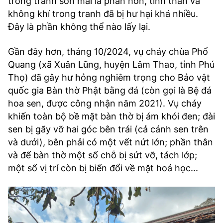
trong tranh sơn mài là phần hồn, tinh thần và
không khí trong tranh đã bị hư hại khá nhiều.
Đây là phần không thể nào lấy lại.
Gần đây hơn, tháng 10/2024, vụ cháy chùa Phổ
Quang (xã Xuân Lũng, huyện Lâm Thao, tỉnh Phú
Thọ) đã gây hư hỏng nghiêm trọng cho Bảo vật
quốc gia Bàn thờ Phật bằng đá (còn gọi là Bệ đá
hoa sen, được công nhận năm 2021). Vụ cháy
khiến toàn bộ bề mặt bàn thờ bị ám khói đen; đài
sen bị gãy vỡ hai góc bên trái (cả cánh sen trên
và dưới), bên phải có một vết nứt lớn; phần thân
và đế bàn thờ một số chỗ bị sứt vỡ, tách lớp;
một số vị trí còn bị biến đổi về mặt hoá học...