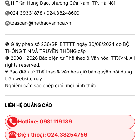
11 Trần Hưng Đạo, phường Cửa Nam, TP. Hà Nội
024.39331878 / 024.38248600
toasoan@thethaovanhoa.vn
© Giấy phép số 236/GP-BTTTT ngày 30/08/2024 do BỘ
THÔNG TIN VÀ TRUYỀN THÔNG cấp
© 2008 - 2026 Báo điện tử Thể thao & Văn hóa, TTXVN. All
rights reserved.
® Báo điện tử Thể thao & Văn hóa giữ bản quyền nội dung
trên website này.
Nghiêm cấm sao chép dưới mọi hình thức
LIÊN HỆ QUẢNG CÁO
Hotline: 0981.119.189
Điện thoại: 024.38254756