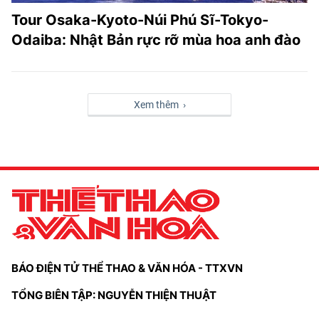
Tour Osaka-Kyoto-Núi Phú Sĩ-Tokyo-
Odaiba: Nhật Bản rực rỡ mùa hoa anh đào
Xem thêm ›
BÁO ĐIỆN TỬ THỂ THAO & VĂN HÓA - TTXVN
TỔNG BIÊN TẬP: NGUYỄN THIỆN THUẬT