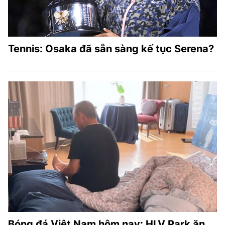
Tennis: Osaka đã sẵn sàng kế tục Serena?
Bóng đá Việt Nam hôm nay: HLV Park ăn