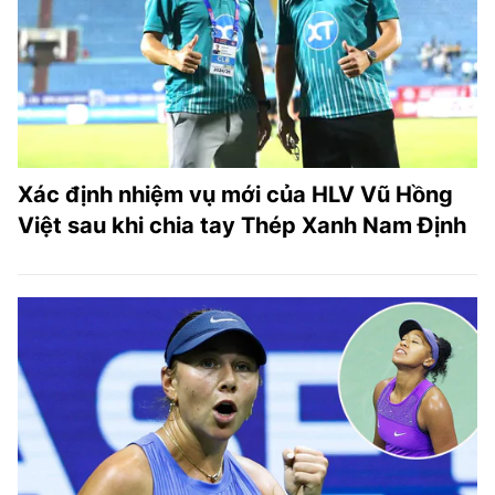
TRA CỨU PHƯỜNG XÃ
CỐNG HIẾN
BÙI XUÂN PHÁI
TIỆN ÍCH
Xác định nhiệm vụ mới của HLV Vũ Hồng
LIÊN HỆ QUẢNG CÁO
Việt sau khi chia tay Thép Xanh Nam Định
Hotline: 0981.119.189
Điện thoại: 024.38254756
MẠNG XÃ HỘI