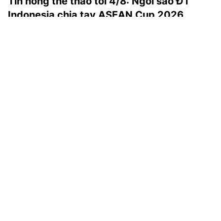
Tin nóng thể thao tối 4/8: Ngôi sao ĐT
Indonesia chia tay ASEAN Cup 2026
Tin nóng thể thao tối 4/8: ĐT Indonesia gặp tổn thất ở
ASEAN Cup 2026; Real Madrid đề nghị Vinicius lương 22
triệu euro...
Triệt phá đường dây phát sóng lậu bóng