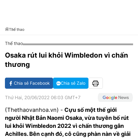
VĂN HÓA SỐNG KHỎE
ĐỌC - XEM
BÓNG ĐÁ
KẾT QUẢ
CÁC CÚP CHÂU ÂU
GOLF
GIẢI TRÍ
NHỊP ĐẬP SỨC KHỎE
DIỄN ĐÀN
VĂN HÓA
BẢNG XẾP HẠNG
DU LỊCH
PHIM
X-QUANG TIN ĐỒN
CÔNG NGHIỆP VĂN HÓA
Thể thao
GIẢI TRÍ
THẾ GIỚI SAO
TIN TỨC
Thể thao
ÂM NHẠC
VIẾT LẠI ƯỚC MƠ
Osaka rút lui khỏi Wimbledon vì chấn
HIGHTECH
ĐIỂM ĐẾN
KBIZ
thương
TIÊU ĐIỂM - SPOTLIGHT
ẢNH
BẠN CẦN BIẾT
Chia sẻ Facebook
Chia sẻ Zalo
ẨM THỰC
INFOGRAPHIC
Thứ Hai, 20/06/2022 06:03 GMT+7
TƯ VẤN
E-MAGAZINE
(Thethaovanhoa.vn) -
Cựu số một thế giới
người Nhật Bản Naomi Osaka, vừa tuyên bố rút
ẢNH
lui khỏi Wimbledon 2022 vì chấn thương gân
BÁO GIẤY
Achilles. Bên cạnh đó, cô cũng phàn nàn về giải