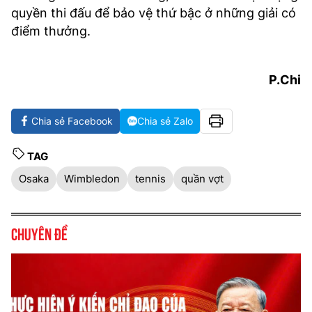
quyền thi đấu để bảo vệ thứ bậc ở những giải có
điểm thưởng.
P.Chi
Chia sẻ Facebook
Chia sẻ Zalo
TAG
Osaka
Wimbledon
tennis
quần vợt
Chuyên đề