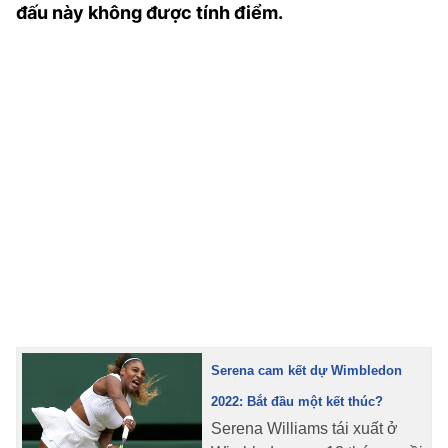
đấu này không được tính điểm.
TRA CỨU PHƯỜNG XÃ
CỐNG HIẾN
BÙI XUÂN PHÁI
TIỆN ÍCH
LIÊN HỆ QUẢNG CÁO
Hotline: 0981.119.189
Điện thoại: 024.38254756
MẠNG XÃ HỘI
Serena cam kết dự Wimbledon
2022: Bắt đầu một kết thúc?
Serena Williams tái xuất ở