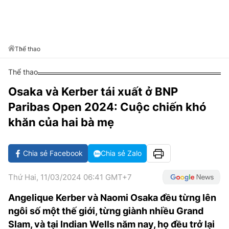
VĂN HÓA SỐNG KHỎE
ĐỌC - XEM
BÓNG ĐÁ
KẾT QUẢ
CÁC CÚP CHÂU ÂU
GOLF
GIẢI TRÍ
NHỊP ĐẬP SỨC KHỎE
DIỄN ĐÀN
VĂN HÓA
BẢNG XẾP HẠNG
DU LỊCH
PHIM
X-QUANG TIN ĐỒN
CÔNG NGHIỆP VĂN HÓA
Thể thao
GIẢI TRÍ
THẾ GIỚI SAO
TIN TỨC
Thể thao
ÂM NHẠC
VIẾT LẠI ƯỚC MƠ
Osaka và Kerber tái xuất ở BNP
HIGHTECH
ĐIỂM ĐẾN
KBIZ
Paribas Open 2024: Cuộc chiến khó
TIÊU ĐIỂM - SPOTLIGHT
ẢNH
khăn của hai bà mẹ
BẠN CẦN BIẾT
ẨM THỰC
Chia sẻ Facebook
Chia sẻ Zalo
INFOGRAPHIC
TƯ VẤN
E-MAGAZINE
Thứ Hai, 11/03/2024 06:41 GMT+7
ẢNH
Angelique Kerber và Naomi Osaka đều từng lên
ngôi số một thế giới, từng giành nhiều Grand
BÁO GIẤY
Slam, và tại Indian Wells năm nay, họ đều trở lại