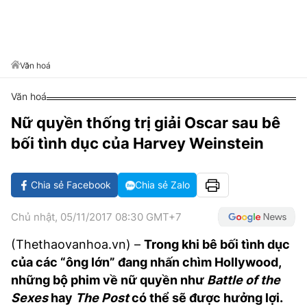
VĂN HÓA SỐNG KHỎE
ĐỌC - XEM
BÓNG ĐÁ
KẾT QUẢ
CÁC CÚP CHÂU ÂU
GOLF
GIẢI TRÍ
NHỊP ĐẬP SỨC KHỎE
DIỄN ĐÀN
VĂN HÓA
BẢNG XẾP HẠNG
DU LỊCH
PHIM
X-QUANG TIN ĐỒN
CÔNG NGHIỆP VĂN HÓA
Văn hoá
GIẢI TRÍ
THẾ GIỚI SAO
TIN TỨC
Văn hoá
ÂM NHẠC
VIẾT LẠI ƯỚC MƠ
Nữ quyền thống trị giải Oscar sau bê
HIGHTECH
ĐIỂM ĐẾN
KBIZ
bối tình dục của Harvey Weinstein
TIÊU ĐIỂM - SPOTLIGHT
ẢNH
BẠN CẦN BIẾT
Chia sẻ Facebook
Chia sẻ Zalo
ẨM THỰC
INFOGRAPHIC
Chủ nhật, 05/11/2017 08:30 GMT+7
TƯ VẤN
E-MAGAZINE
(Thethaovanhoa.vn) –
Trong khi bê bối tình dục
của các “ông lớn” đang nhấn chìm Hollywood,
ẢNH
những bộ phim về nữ quyền như
Battle of the
BÁO GIẤY
Sexes
hay
The Post
có thể sẽ được hưởng lợi.