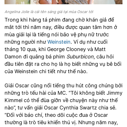
Angelina Jolie là cái tên sáng giá tại mùa Oscar tới
Trong khi hàng tá phim đang chờ khán giả để
mắt tới thì năm nay, điều được quan tâm hơn ở
mùa giải lại là tiếng nói bảo vệ phụ nữ trước
những người như
Weinstein
. Ví dụ như cuối
tháng 10 qua, khi George Clooney và Matt
Damon đi quảng bá phim
Suburbicon
, câu hỏi
đầu tiên đặt ra cho họ là họ biết những vụ bê bối
của Weinstein chi tiết như thế nào.
Giải Oscar cũng nổi tiếng thu hút công chúng bởi
những trò tếu hài của MC. “Tôi không biết Jimmy
Kimmel có thể đùa giỡn về chuyện này như thế
nào”, tư vấn giải Oscar Cynthia Swartz chia sẻ.
“Đối với báo chí, theo dõi cuộc đua ở Oscar
thường là trò tiêu khiển thú vị. Nhưng năm nay,