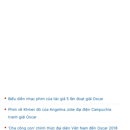
TRA CỨU PHƯỜNG XÃ
CỐNG HIẾN
BÙI XUÂN PHÁI
TIỆN ÍCH
LIÊN HỆ QUẢNG CÁO
Hotline: 0981.119.189
Điện thoại: 024.38254756
Biểu diễn nhạc phim của tác giả 5 lần đoạt giải Oscar
MẠNG XÃ HỘI
Phim về Khmer đỏ của Angelina Jolie đại điện Campuchia
tranh giải Oscar
‘Cha cõng con’ chính thức đại diện Việt Nam đến Oscar 2018