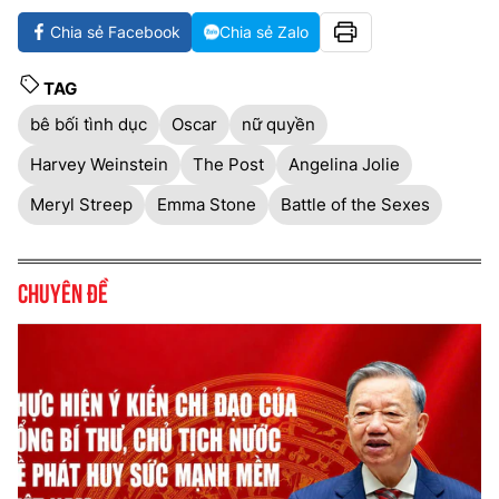
Chia sẻ Facebook
Chia sẻ Zalo
TAG
bê bối tình dục
Oscar
nữ quyền
Harvey Weinstein
The Post
Angelina Jolie
Meryl Streep
Emma Stone
Battle of the Sexes
Chuyên đề