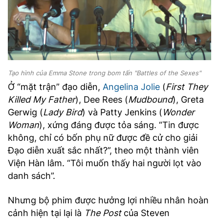
Tạo hình của Emma Stone trong bom tấn "Battles of the Sexes"
Ở “mặt trận” đạo diễn,
Angelina Jolie
(
First They
Killed My Father
), Dee Rees (
Mudbound
), Greta
Gerwig (
Lady Bird
) và Patty Jenkins (
Wonder
Woman
), xứng đáng được tỏa sáng. “Tin được
không, chỉ có bốn phụ nữ được đề cử cho giải
Đạo diễn xuất sắc nhất?”, theo một thành viên
Viện Hàn lâm. “Tôi muốn thấy hai người lọt vào
danh sách”.
Nhưng bộ phim được hưởng lợi nhiều nhân hoàn
cảnh hiện tại lại là
The Post
của Steven