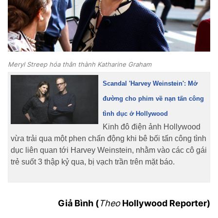
Meryl Streep hóa thân thành Katharine Graham
Scandal 'Harvey Weinstein': Mở
đường cho phim về nạn tấn công
tình dục ở Hollywood
Kinh đô điện ảnh Hollywood
vừa trải qua một phen chấn động khi bê bối tấn công tình
dục liên quan tới Harvey Weinstein, nhằm vào các cô gái
trẻ suốt 3 thập kỷ qua, bị vạch trần trên mặt báo.
Giả Bình (
Theo
Hollywood Reporter)