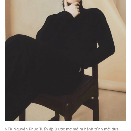
NTK Nguyễn Phúc Tuấn ấp ủ ước mơ mở ra hành trình mới đưa