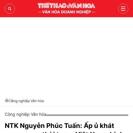
TRANG CHỦ
NỘI LỰC VĂN HÓA
DẤU ẤN NHÂN VĂN
KIẾN TẠO GIÁ TRỊ VIỆT
VĂN HÓA DOANH NGHIỆP
LIÊN HỆ QUẢNG CÁO
Công nghiệp Văn hóa
Hotline: 0981.119.189
Công nghiệp Văn hóa
Điện thoại: 024.38254756
NTK Nguyễn Phúc Tuấn: Ấp ủ khát