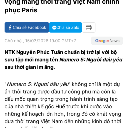
vọng mang thời trang Việt Nam chinh
MẠNG XÃ HỘI
phục Paris
Chia sẻ Facebook
Chia sẻ Zalo
Chủ nhật, 15/03/2026 19:00 GMT+7
NTK Nguyễn Phúc Tuấn chuẩn bị trở lại với bộ
sưu tập mới mang tên
Numero 5: Người dấu yêu
sau thời gian im ắng.
"
Numero 5: Người dấu yêu
" không chỉ là một dự
án thời trang được đầu tư công phu mà còn là
dấu mốc quan trọng trong hành trình sáng tạo
của nhà thiết kế gốc Huế trước khi bước vào
những kế hoạch lớn hơn, trong đó có khát vọng
đưa thời trang Việt Nam đến những kinh đô thời