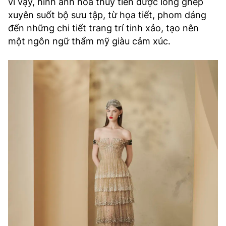
vì vậy, hình ảnh hoa thủy tiên được lồng ghép
xuyên suốt bộ sưu tập, từ họa tiết, phom dáng
đến những chi tiết trang trí tinh xảo, tạo nên
một ngôn ngữ thẩm mỹ giàu cảm xúc.