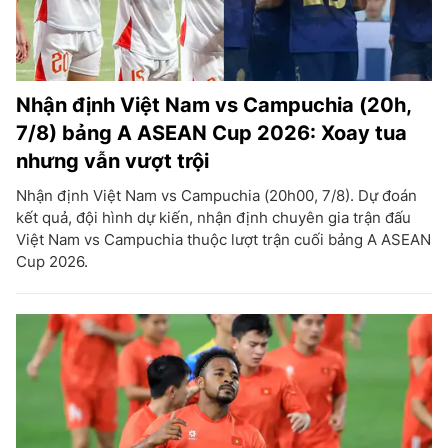
Nhận định Việt Nam vs Campuchia (20h,
7/8) bảng A ASEAN Cup 2026: Xoay tua
nhưng vẫn vượt trội
Nhận định Việt Nam vs Campuchia (20h00, 7/8). Dự đoán
kết quả, đội hình dự kiến, nhận định chuyên gia trận đấu
Việt Nam vs Campuchia thuộc lượt trận cuối bảng A ASEAN
Cup 2026.