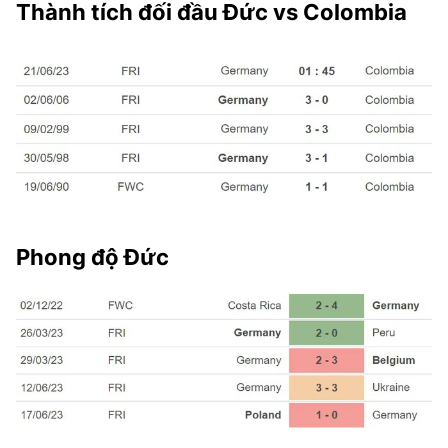
Thành tích đối đầu
Đức vs Colombia
Phong độ
Đức