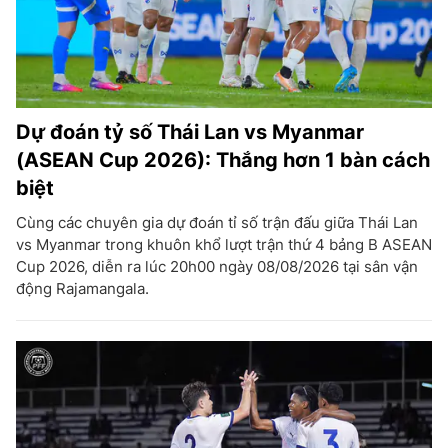
Dự đoán tỷ số Thái Lan vs Myanmar
(ASEAN Cup 2026): Thắng hơn 1 bàn cách
biệt
Cùng các chuyên gia dự đoán tỉ số trận đấu giữa Thái Lan
vs Myanmar trong khuôn khổ lượt trận thứ 4 bảng B ASEAN
Cup 2026, diễn ra lúc 20h00 ngày 08/08/2026 tại sân vận
động Rajamangala.