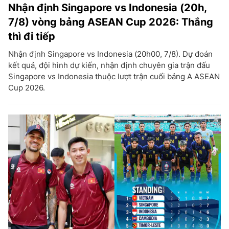
Nhận định Singapore vs Indonesia (20h,
7/8) vòng bảng ASEAN Cup 2026: Thắng
thì đi tiếp
Nhận định Singapore vs Indonesia (20h00, 7/8). Dự đoán
kết quả, đội hình dự kiến, nhận định chuyên gia trận đấu
Singapore vs Indonesia thuộc lượt trận cuối bảng A ASEAN
Cup 2026.