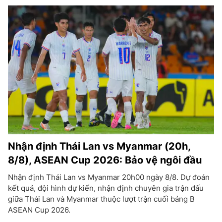
Nhận định Thái Lan vs Myanmar (20h,
8/8), ASEAN Cup 2026: Bảo vệ ngôi đầu
Nhận định Thái Lan vs Myanmar 20h00 ngày 8/8. Dự đoán
kết quả, đội hình dự kiến, nhận định chuyên gia trận đấu
giữa Thái Lan và Myanmar thuộc lượt trận cuối bảng B
ASEAN Cup 2026.