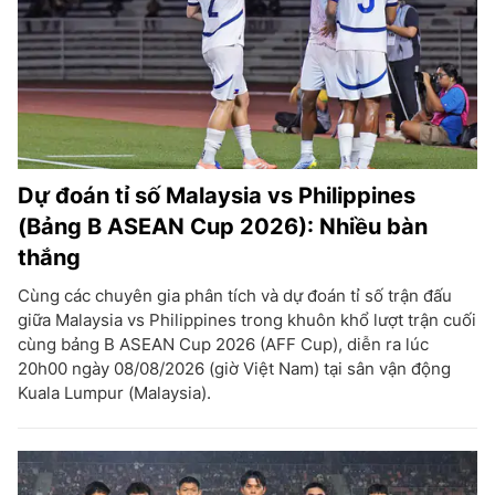
Dự đoán tỉ số Malaysia vs Philippines
(Bảng B ASEAN Cup 2026): Nhiều bàn
thắng
Cùng các chuyên gia phân tích và dự đoán tỉ số trận đấu
giữa Malaysia vs Philippines trong khuôn khổ lượt trận cuối
cùng bảng B ASEAN Cup 2026 (AFF Cup), diễn ra lúc
20h00 ngày 08/08/2026 (giờ Việt Nam) tại sân vận động
Kuala Lumpur (Malaysia).