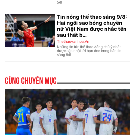
Cùng chuyên mục