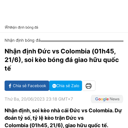
VĂN HÓA SỐNG KHỎE
ĐỌC - XEM
BÓNG ĐÁ
KẾT QUẢ
CÁC CÚP CHÂU ÂU
GOLF
GIẢI TRÍ
NHỊP ĐẬP SỨC KHỎE
DIỄN ĐÀN
VĂN HÓA
BẢNG XẾP HẠNG
DU LỊCH
PHIM
X-QUANG TIN ĐỒN
CÔNG NGHIỆP VĂN HÓA
Nhận định bóng đá
GIẢI TRÍ
THẾ GIỚI SAO
TIN TỨC
Nhận định bóng đá
ÂM NHẠC
VIẾT LẠI ƯỚC MƠ
Nhận định Đức vs Colombia (01h45,
HIGHTECH
ĐIỂM ĐẾN
KBIZ
21/6), soi kèo bóng đá giao hữu quốc
TIÊU ĐIỂM - SPOTLIGHT
ẢNH
tế
BẠN CẦN BIẾT
ẨM THỰC
Chia sẻ Facebook
Chia sẻ Zalo
INFOGRAPHIC
TƯ VẤN
E-MAGAZINE
Thứ Ba, 20/06/2023 23:18 GMT+7
ẢNH
Nhận định, soi kèo nhà cái Đức vs Colombia. Dự
đoán tỷ số, tỷ lệ kèo trận Đức vs
BÁO GIẤY
Colombia (01h45, 21/6), giao hữu quốc tế.