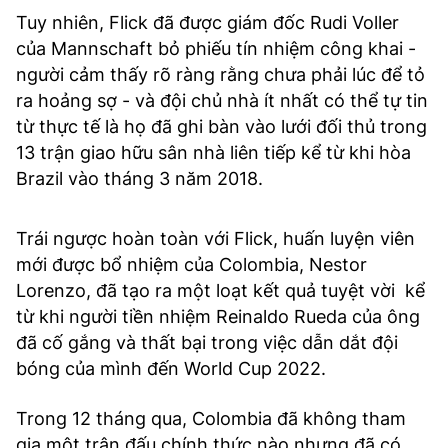
Tuy nhiên, Flick đã được giám đốc Rudi Voller
của Mannschaft bỏ phiếu tín nhiệm công khai -
người cảm thấy rõ ràng rằng chưa phải lúc để tỏ
ra hoảng sợ - và đội chủ nhà ít nhất có thể tự tin
từ thực tế là họ đã ghi bàn vào lưới đối thủ trong
13 trận giao hữu sân nhà liên tiếp kể từ khi hòa
Brazil vào tháng 3 năm 2018.
Trái ngược hoàn toàn với Flick, huấn luyện viên
mới được bổ nhiệm của Colombia, Nestor
Lorenzo, đã tạo ra một loạt kết quả tuyệt vời kể
từ khi người tiền nhiệm Reinaldo Rueda của ông
đã cố gắng và thất bại trong việc dẫn dắt đội
bóng của mình đến World Cup 2022.
Trong 12 tháng qua, Colombia đã không tham
gia một trận đấu chính thức nào nhưng đã có