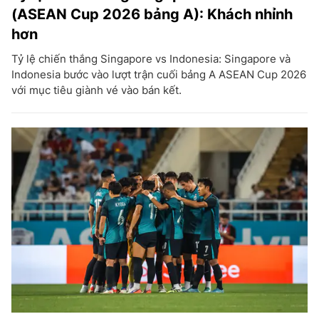
(ASEAN Cup 2026 bảng A): Khách nhỉnh
hơn
Tỷ lệ chiến thắng Singapore vs Indonesia: Singapore và
Indonesia bước vào lượt trận cuối bảng A ASEAN Cup 2026
với mục tiêu giành vé vào bán kết.