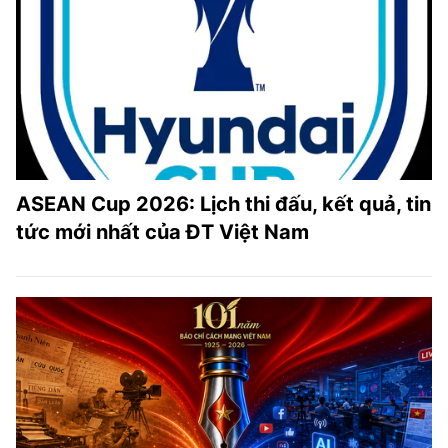
ASEAN Cup 2026: Lịch thi đấu, kết quả, tin
tức mới nhất của ĐT Việt Nam