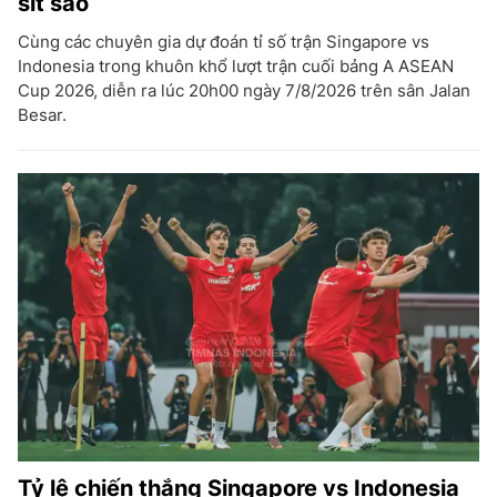
sít sao
Cùng các chuyên gia dự đoán tỉ số trận Singapore vs
Indonesia trong khuôn khổ lượt trận cuối bảng A ASEAN
Cup 2026, diễn ra lúc 20h00 ngày 7/8/2026 trên sân Jalan
Besar.
Tỷ lệ chiến thắng Singapore vs Indonesia