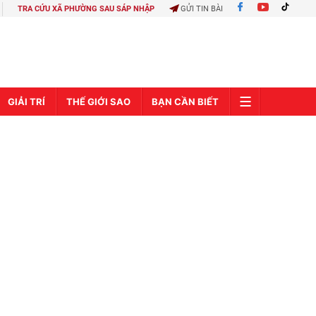
TRA CỨU XÃ PHƯỜNG SAU SÁP NHẬP
GỬI TIN BÀI
GIẢI TRÍ
THẾ GIỚI SAO
BẠN CẦN BIẾT