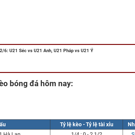
22/6: U21 Séc vs U21 Anh, U21 Pháp vs U21 Ý
kèo bóng đá hôm nay:
đấu
Tỷ lệ kèo - Tỷ lệ tài xỉu
Nh
1 Hà Lan
1/4 : 0 - 2 1/2
S