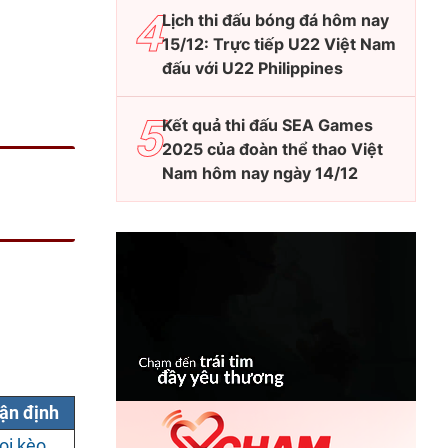
Lịch thi đấu bóng đá hôm nay
15/12: Trực tiếp U22 Việt Nam
đấu với U22 Philippines
Kết quả thi đấu SEA Games
2025 của đoàn thể thao Việt
Nam hôm nay ngày 14/12
ận định
oi kèo