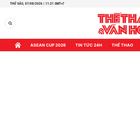
THỨ SÁU,
07/08/2026 | 11:21 GMT+7
ASEAN CUP 2026
TIN TỨC 24H
THỂ THAO