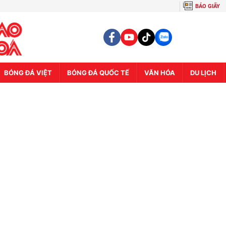
BÁO GIẤY
BÓNG ĐÁ VIỆT
BÓNG ĐÁ QUỐC TẾ
VĂN HÓA
DU LỊCH