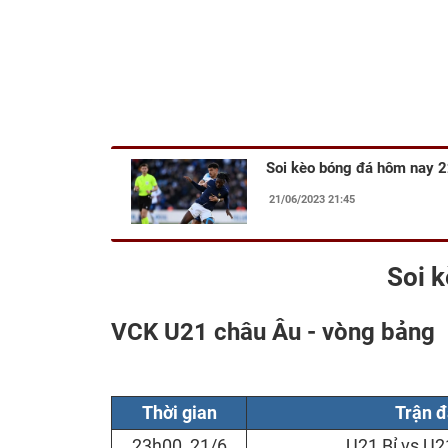
Soi kèo bóng đá hôm nay 
21/06/2023 21:45
Soi 
VCK U21 châu Âu - vòng bảng
Thời gian
Trận 
23h00, 21/6
U21 Bỉ vs U2