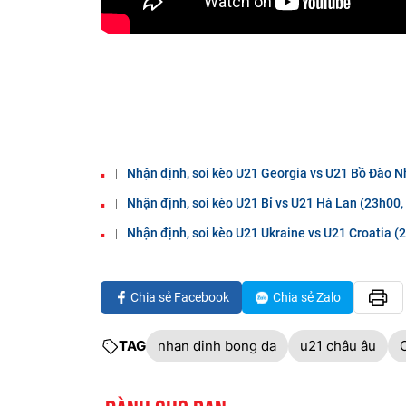
Nhận định, soi kèo U21 Georgia vs U21 Bồ Đào N
Nhận định, soi kèo U21 Bỉ vs U21 Hà Lan (23h00,
Nhận định, soi kèo U21 Ukraine vs U21 Croatia (
Chia sẻ Facebook
Chia sẻ Zalo
TAG
nhan dinh bong da
u21 châu âu