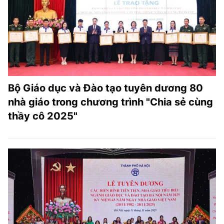
TRA CỨU PHƯỜNG XÃ
CỐNG HIẾN
BÙI XUÂN PHÁI
TIỆN ÍCH
Bộ Giáo dục và Đào tạo tuyên dương 80
LIÊN HỆ QUẢNG CÁO
nhà giáo trong chương trình "Chia sẻ cùng
thầy cô 2025"
Hotline: 0981.119.189
Điện thoại: 024.38254756
MẠNG XÃ HỘI