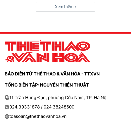
Xem thêm ›
BÁO ĐIỆN TỬ THỂ THAO & VĂN HÓA - TTXVN
TỔNG BIÊN TẬP: NGUYỄN THIỆN THUẬT
11 Trần Hưng Đạo, phường Cửa Nam, TP. Hà Nội
024.39331878 / 024.38248600
toasoan@thethaovanhoa.vn