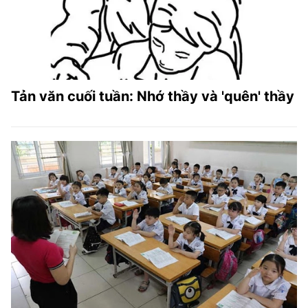
Tản văn cuối tuần: Nhớ thầy và 'quên' thầy