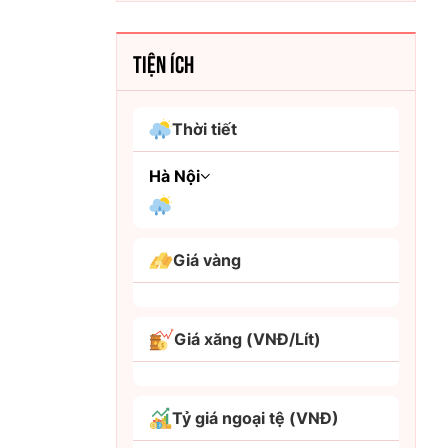
TIỆN ÍCH
Thời tiết
Hà Nội
An Giang
Giá vàng
Bình Dương
Bình Phước
Giá xăng (VNĐ/Lít)
Bình Thuận
Bình Định
Tỷ giá ngoại tệ (VNĐ)
Bạc Liêu