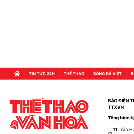
TIN TỨC 24H
THỂ THAO
BÓNG ĐÁ VIỆT
B
BÁO ĐIỆN T
TTXVN
Tổng biên t
11 Trần 