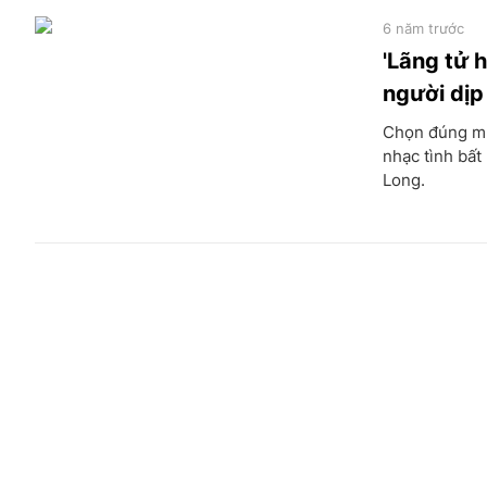
6 năm trước
'Lãng tử 
người dịp
Chọn đúng mùa
nhạc tình bấ
Long.