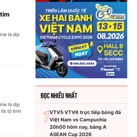
 tim
ne là dịp
ĐỌC NHIỀU NHẤT
ne là dịp
ời tỏ tình
VTV5 VTV6 trực tiếp bóng đá
Việt Nam vs Campuchia
20h00 hôm nay, bảng A
ASEAN Cup 2026