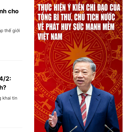
ành cho
p thế giới
4/2:
nh?
 khai tin