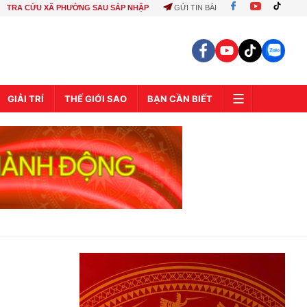
TRA CỨU XÃ PHƯỜNG SAU SÁP NHẬP
GỬI TIN BÀI
GIẢI TRÍ
THẾ GIỚI SAO
BẠN CẦN BIẾT