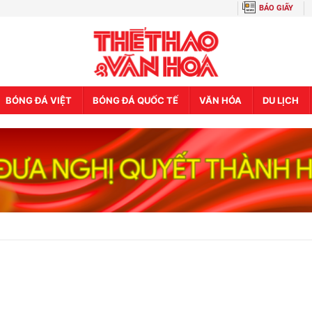
BÁO GIẤY
BÓNG ĐÁ VIỆT
BÓNG ĐÁ QUỐC TẾ
VĂN HÓA
DU LỊCH