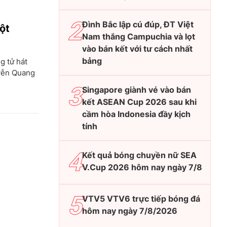
Đình Bắc lập cú đúp, ĐT Việt
ột
Nam thắng Campuchia và lọt
vào bán kết với tư cách nhất
bảng
g tử hát
uyễn Quang
Singapore giành vé vào bán
kết ASEAN Cup 2026 sau khi
cầm hòa Indonesia đầy kịch
tính
Kết quả bóng chuyền nữ SEA
V.Cup 2026 hôm nay ngày 7/8
VTV5 VTV6 trực tiếp bóng đá
hôm nay ngày 7/8/2026