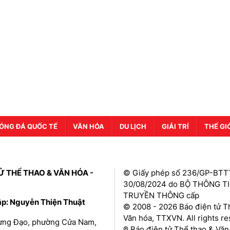
ÓNG ĐÁ QUỐC TẾ
VĂN HÓA
DU LỊCH
GIẢI TRÍ
THẾ GI
Ử THỂ THAO & VĂN HÓA -
© Giấy phép số 236/GP-BTT
30/08/2024 do BỘ THÔNG T
TRUYỀN THÔNG cấp
ập: Nguyễn Thiện Thuật
© 2008 - 2026 Báo điện tử T
Văn hóa, TTXVN. All rights r
Hưng Đạo, phường Cửa Nam,
® Báo điện tử Thể thao & Văn