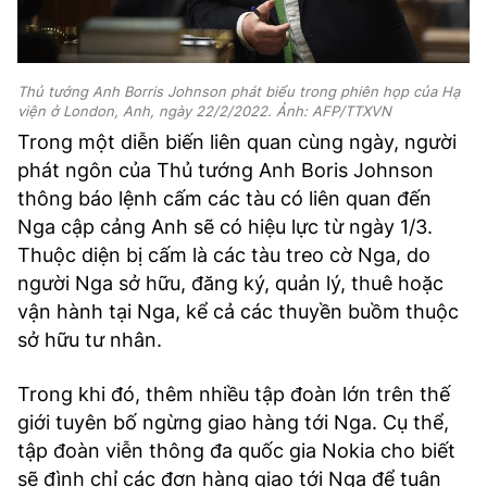
Thủ tướng Anh Borris Johnson phát biểu trong phiên họp của Hạ
viện ở London, Anh, ngày 22/2/2022. Ảnh: AFP/TTXVN
Trong một diễn biến liên quan cùng ngày, người
phát ngôn của Thủ tướng Anh Boris Johnson
thông báo lệnh cấm các tàu có liên quan đến
Nga cập cảng Anh sẽ có hiệu lực từ ngày 1/3.
Thuộc diện bị cấm là các tàu treo cờ Nga, do
người Nga sở hữu, đăng ký, quản lý, thuê hoặc
vận hành tại Nga, kể cả các thuyền buồm thuộc
sở hữu tư nhân.
Trong khi đó, thêm nhiều tập đoàn lớn trên thế
giới tuyên bố ngừng giao hàng tới Nga. Cụ thể,
tập đoàn viễn thông đa quốc gia Nokia cho biết
sẽ đình chỉ các đơn hàng giao tới Nga để tuân