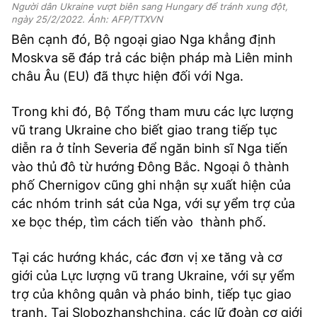
Người dân Ukraine vượt biên sang Hungary để tránh xung đột,
ngày 25/2/2022. Ảnh: AFP/TTXVN
Bên cạnh đó, Bộ ngoại giao Nga khẳng định
Moskva sẽ đáp trả các biện pháp mà Liên minh
châu Âu (EU) đã thực hiện đối với Nga.
Trong khi đó, Bộ Tổng tham mưu các lực lượng
vũ trang Ukraine cho biết giao trang tiếp tục
diễn ra ở tỉnh Severia để ngăn binh sĩ Nga tiến
vào thủ đô từ hướng Đông Bắc. Ngoại ô thành
phố Chernigov cũng ghi nhận sự xuất hiện của
các nhóm trinh sát của Nga, với sự yểm trợ của
xe bọc thép, tìm cách tiến vào thành phố.
Tại các hướng khác, các đơn vị xe tăng và cơ
giới của Lực lượng vũ trang Ukraine, với sự yểm
trợ của không quân và pháo binh, tiếp tục giao
tranh. Tại Slobozhanshchina, các lữ đoàn cơ giới