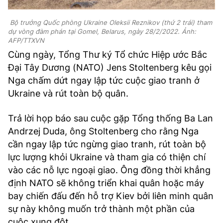
Bộ trưởng Quốc phòng Ukraine Oleksii Reznikov (thứ 2 trái) tham
dự vòng đàm phán tại Gomel, Belarus, ngày 28/2/2022. Ảnh:
AFP/TTXVN
Cùng ngày, Tổng Thư ký Tổ chức Hiệp ước Bắc
Đại Tây Dương (NATO) Jens Stoltenberg kêu gọi
Nga chấm dứt ngay lập tức cuộc giao tranh ở
Ukraine và rút toàn bộ quân.
Trả lời họp báo sau cuộc gặp Tổng thống Ba Lan
Andrzej Duda, ông Stoltenberg cho rằng Nga
cần ngay lập tức ngừng giao tranh, rút toàn bộ
lực lượng khỏi Ukraine và tham gia có thiện chí
vào các nỗ lực ngoại giao. Ông đồng thời khẳng
định NATO sẽ không triển khai quân hoặc máy
bay chiến đấu đến hỗ trợ Kiev bởi liên minh quân
sự này không muốn trở thành một phần của
cuộc xung đột.