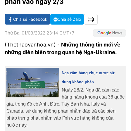
phán vào ngày 2/3
VĂN HÓA SỐNG KHỎE
ĐỌC - XEM
BÓNG ĐÁ
KẾT QUẢ
CÁC CÚP CHÂU ÂU
GOLF
GIẢI TRÍ
NHỊP ĐẬP SỨC KHỎE
DIỄN ĐÀN
VĂN HÓA
BẢNG XẾP HẠNG
Chia sẻ Facebook
Chia sẻ Zalo
DU LỊCH
PHIM
X-QUANG TIN ĐỒN
CÔNG NGHIỆP VĂN HÓA
GIẢI TRÍ
Thứ Ba, 01/03/2022 23:14 GMT+7
THẾ GIỚI SAO
TIN TỨC
ÂM NHẠC
VIẾT LẠI ƯỚC MƠ
(Thethaovanhoa.vn) -
N
hững thông tin mới về
những diễn biến trong quan hệ Nga-Ukraine.
HIGHTECH
ĐIỂM ĐẾN
KBIZ
TIÊU ĐIỂM - SPOTLIGHT
ẢNH
Nga cấm hàng chục nước sử
BẠN CẦN BIẾT
ẨM THỰC
dụng không phận
INFOGRAPHIC
Ngày 28/2, Nga đã cấm các
TƯ VẤN
hãng hàng không của 36 quốc
E-MAGAZINE
gia, trong đó có Anh, Đức, Tây Ban Nha, Italy và
Canada, sử dụng không phận nhằm đáp trả các biện
ẢNH
pháp trừng phạt nhằm vào lĩnh vực hàng không của
BÁO GIẤY
nước này.