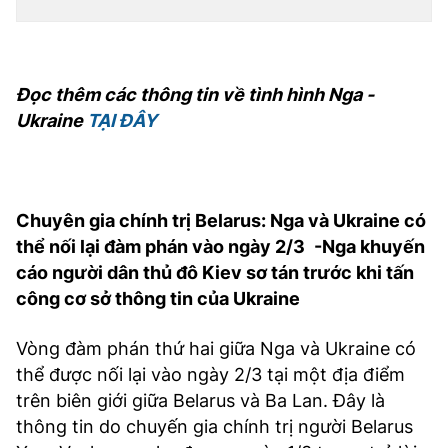
TRA CỨU PHƯỜNG XÃ
CỐNG HIẾN
Đọc thêm các thông tin về tình hình Nga -
BÙI XUÂN PHÁI
Ukraine
TẠI ĐÂY
TIỆN ÍCH
LIÊN HỆ QUẢNG CÁO
Chuyên gia chính trị Belarus: Nga và Ukraine có
thể nối lại đàm phán vào ngày 2/3
-Nga khuyến
Hotline: 0981.119.189
cáo người dân thủ đô Kiev sơ tán trước khi tấn
Điện thoại: 024.38254756
công cơ sở thông tin của Ukraine
Vòng đàm phán thứ hai giữa Nga và Ukraine có
MẠNG XÃ HỘI
thể được nối lại vào ngày 2/3 tại một địa điểm
trên biên giới giữa Belarus và Ba Lan. Đây là
thông tin do chuyến gia chính trị người Belarus