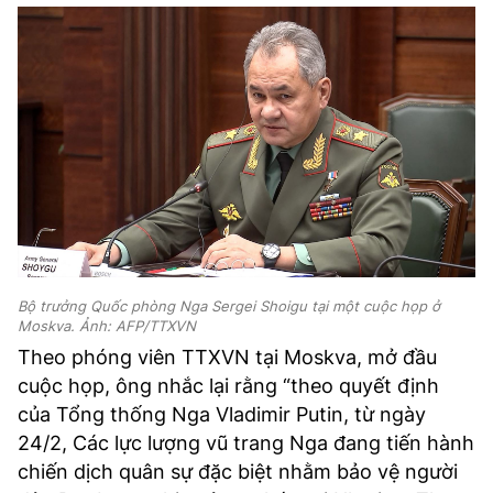
Bộ trưởng Quốc phòng Nga Sergei Shoigu tại một cuộc họp ở
Moskva. Ảnh: AFP/TTXVN
Theo phóng viên TTXVN tại Moskva, mở đầu
cuộc họp, ông nhắc lại rằng “theo quyết định
của Tổng thống Nga Vladimir Putin, từ ngày
24/2, Các lực lượng vũ trang Nga đang tiến hành
chiến dịch quân sự đặc biệt nhằm bảo vệ người