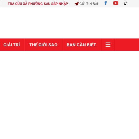
TRA CỨU XÃ PHƯỜNG SAU SÁP NHẬP
GỬI TIN BÀI
GIẢI TRÍ
THẾ GIỚI SAO
BẠN CẦN BIẾT