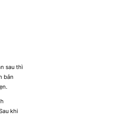
n sau thì
n bản
vẹn.
nh
 Sau khi