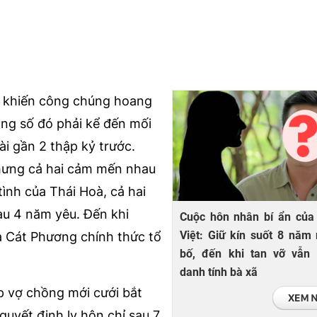
đôi khiến công chúng hoang
ong số đó phải kể đến mối
i gần 2 thập kỷ trước.
hưng cả hai cảm mến nhau
tình của Thái Hoà, cả hai
au 4 năm yêu. Đến khi
Cuộc hôn nhân bí ẩn của
Việt: Giữ kín suốt 8 năm
à Cát Phương chính thức tổ
bố, đến khi tan vỡ vẫn 
danh tính bà xã
p vợ chồng mới cưới bắt
quyết định ly hôn chỉ sau 7