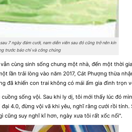
sau 7 ngày đám cưới, nam diễn viên sau đó cũng trở nên kín
ếng trước báo chí và công chúng
vẫn cùng sinh sống chung một nhà, đến một thời gia
một lần trải lòng vào năm 2017, Cát Phượng thừa nhậ
àng đã khiến con trai không có mái ấm gia đình trọn 
 cuồng sống vội. Sau khi ly dị, tôi mới thấy lúc đó mì
đại 4.0, đừng vội vã khi yêu, nghĩ rằng cưới rồi tính.
ì cũng suy nghĩ kĩ hơn, ngày xưa tôi rất xốc nổi".