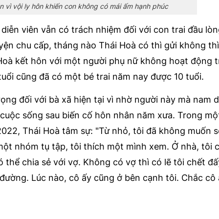
n vì vội ly hôn khiến con không có mái ấm hạnh phúc
iễn viên vẫn có trách nhiệm đối với con trai đầu lòn
n chu cấp, tháng nào Thái Hoà có thì gửi không thì
Hoà kết hôn với một người phụ nữ không hoạt động t
tuổi cũng đã có một bé trai năm nay được 10 tuổi.
rọng đối với bà xã hiện tại vì nhờ người này mà nam d
 cuộc sống sau biến cố hôn nhân năm xưa. Trong một
2022, Thái Hoà tâm sự: "Từ nhỏ, tôi đã không muốn 
ột nhóm tụ tập, tôi thích một mình xem. Ở nhà, tôi c
thể chia sẻ với vợ. Không có vợ thì có lẽ tôi chết đấ
đường. Lúc nào, cô ấy cũng ở bên cạnh tôi. Chắc cô 