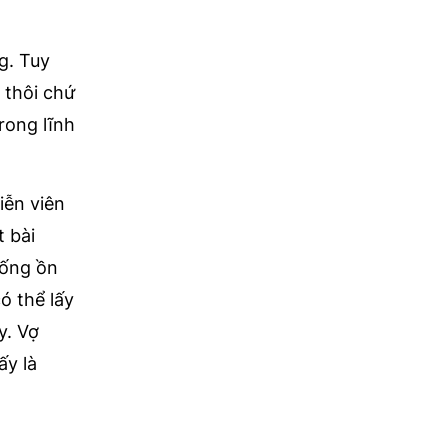
g. Tuy
 thôi chứ
rong lĩnh
iễn viên
 bài
sống ồn
ó thể lấy
y. Vợ
ấy là