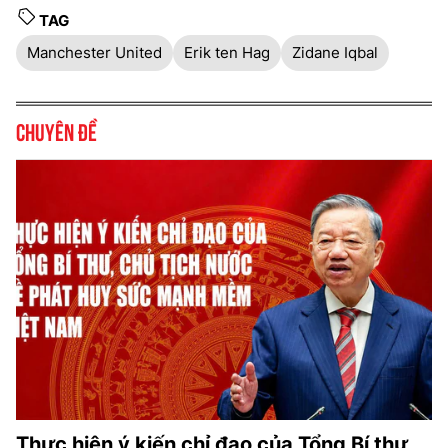
TAG
Manchester United
Erik ten Hag
Zidane Iqbal
Chuyên đề
Thực hiện ý kiến chỉ đạo của Tổng Bí thư,