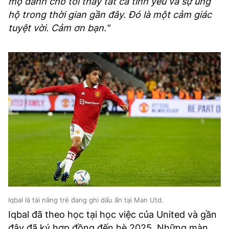
mộ dành cho tôi thấy tất cả tình yêu và sự ủng
hộ trong thời gian gần đây. Đó là một cảm giác
tuyệt vời. Cảm ơn bạn."
Iqbal là tài năng trẻ đang ghi dấu ấn tại Man Utd.
Iqbal đã theo học tại học việc của United và gần
đây đã ký hợp đồng đến hè 2025. Những màn