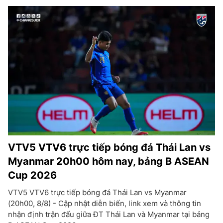
VTV5 VTV6 trực tiếp bóng đá Thái Lan vs
Myanmar 20h00 hôm nay, bảng B ASEAN
Cup 2026
VTV5 VTV6 trực tiếp bóng đá Thái Lan vs Myanmar
(20h00, 8/8) - Cập nhật diễn biến, link xem và thông tin
nhận định trận đấu giữa ĐT Thái Lan và Myanmar tại bảng