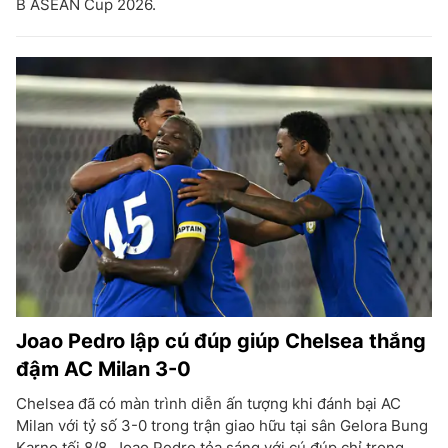
B ASEAN Cup 2026.
Joao Pedro lập cú đúp giúp Chelsea thắng
đậm AC Milan 3-0
Chelsea đã có màn trình diễn ấn tượng khi đánh bại AC
Milan với tỷ số 3-0 trong trận giao hữu tại sân Gelora Bung
Karno tối 8/8. Joao Pedro tỏa sáng với cú đúp chỉ trong