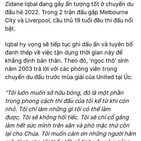
Zidane Iqbal đang gây ấn tượng tốt ở chuyến du
TRA CỨU PHƯỜNG XÃ
đấu hè 2022. Trong 2 trận đấu gặp Melbourne
CỐNG HIẾN
City và Liverpool, cầu thủ 19 tuổi đều thi đấu nổi
bật.
BÙI XUÂN PHÁI
Iqbal hy vọng sẽ tiếp tục ghi dấu ấn và tuyên bố
TIỆN ÍCH
đanh thép về việc tận dụng thời gian này để
khẳng định bản thân. Theo đó, 'ngọc thô' sinh
LIÊN HỆ QUẢNG CÁO
năm 2003 trả lời với các phóng viên trong
chuyến du đấu trước mùa giải của United tại Úc:
Hotline: 0981.119.189
Điện thoại: 024.38254756
"Tôi luôn muốn sở hữu bóng, đó là một phần
trong phong cách thi đấu của tôi kể từ khi còn
nhỏ. Tôi chỉ làm những gì tôi có thể làm
MẠNG XÃ HỘI
được. Tôi sẽ không hối tiếc. Tôi sẽ chỉ cố gắng
làm hết sức mình trên sân và phó mặc thứ còn
lại cho Chúa. Tôi muốn cảm ơn những người hâm