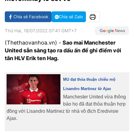
VĂN HÓA SỐNG KHỎE
ĐỌC - XEM
BÓNG ĐÁ
KẾT QUẢ
CÁC CÚP CHÂU ÂU
GOLF
GIẢI TRÍ
NHỊP ĐẬP SỨC KHỎE
DIỄN ĐÀN
VĂN HÓA
BẢNG XẾP HẠNG
Chia sẻ Facebook
Chia sẻ Zalo
DU LỊCH
PHIM
X-QUANG TIN ĐỒN
CÔNG NGHIỆP VĂN HÓA
GIẢI TRÍ
Thứ Hai, 18/07/2022 07:41 GMT+7
THẾ GIỚI SAO
TIN TỨC
(Thethaovanhoa.vn) -
ÂM NHẠC
Sao mai Manchester
VIẾT LẠI ƯỚC MƠ
United sẵn sàng tạo ra dấu ấn để ghi điểm với
HIGHTECH
ĐIỂM ĐẾN
KBIZ
tân HLV Erik ten Hag.
TIÊU ĐIỂM - SPOTLIGHT
ẢNH
BẠN CẦN BIẾT
MU đạt thỏa thuận chiêu mộ
ẨM THỰC
Lisandro Martinez từ Ajax
INFOGRAPHIC
Manchester United vừa thông
TƯ VẤN
E-MAGAZINE
báo họ đã đạt thỏa thuận hợp
đồng với Lisandro Martinez từ nhà vô địch Eredivisie
ẢNH
Ajax.
BÁO GIẤY