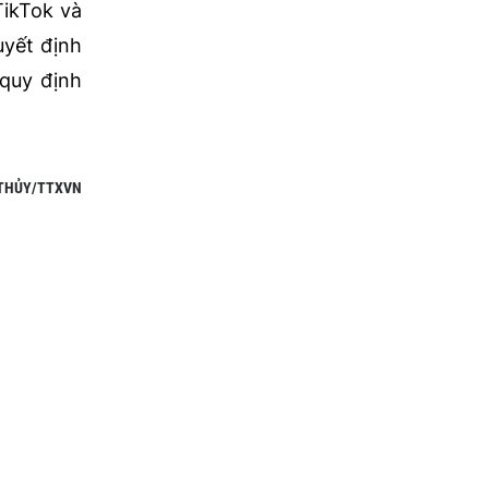
 TikTok và
uyết định
 quy định
THỦY/TTXVN