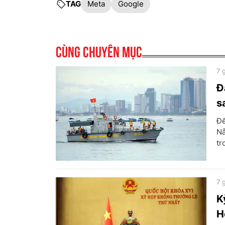
TAG
Meta
Google
Cùng chuyên mục
7 
Đ
s
Đế
Nẵ
tr
7 
K
H