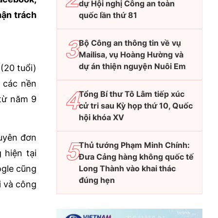
dự Hội nghị Công an toàn
ận trách
quốc lần thứ 81
Bộ Công an thông tin về vụ
Mailisa, vụ Hoàng Hường và
dự án thiện nguyện Nuôi Em
(20 tuổi)
các nền
Tổng Bí thư Tô Lâm tiếp xúc
 từ năm 9
cử tri sau Kỳ họp thứ 10, Quốc
hội khóa XV
guyên đơn
Thủ tướng Phạm Minh Chính:
hiện tại
Đưa Cảng hàng không quốc tế
ogle cũng
Long Thành vào khai thác
đúng hẹn
i và công