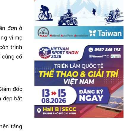
yên đơn ở
ẳng vì mẹ
còn trình
ể củng cố
iám đốc
m đẹp bất
ền tảng