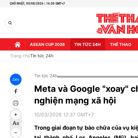
CHỦ NHẬT,
09/08/2026 | 16:30 GMT+7
ASEAN CUP 2026
TIN TỨC 24H
THỂ THAO
Trang chủ
Tin tức 24h
Tin tức 24h
Zalo
Meta và Google "xoay" ch
nghiện mạng xã hội
10/03/2026 12:37 GMT+7
Trong giai đoạn tự bào chữa của vụ ki
tại thành phố Los Angeles (Mỹ), ha