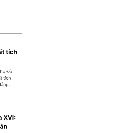
t tích
phố Đà
t tích
Nẵng.
a XVI:
bản