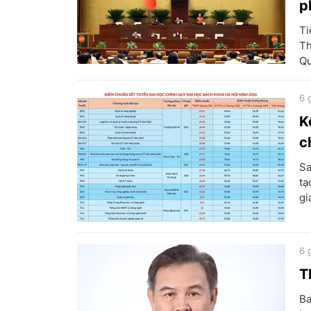
p
Ti
Th
Qu
6 
K
c
Sa
tạ
gi
6 
T
Ba