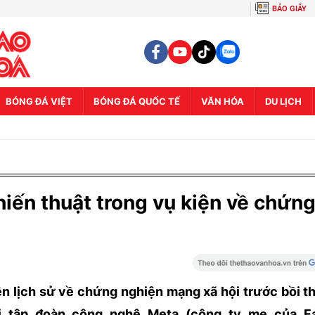
BÁO GIẤY
BÓNG ĐÁ VIỆT
BÓNG ĐÁ QUỐC TẾ
VĂN HÓA
DU LỊCH
iến thuật trong vụ kiện về chứn
ện lịch sử về chứng nghiện mạng xã hội trước bồi 
i tập đoàn công nghệ Meta (công ty mẹ của F