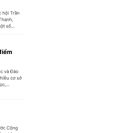
c hội Trần
Thanh,
ột số...
 điểm
ục và Đào
Nhiều cơ sở
c,...
ước Cộng