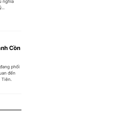
ủ nghĩa
...
đánh Cồn
 đang phối
quan đến
 Tiên.