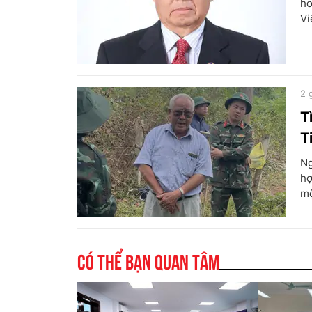
ho
Vi
2 
T
T
Ng
hợ
mộ
Có thể bạn quan tâm