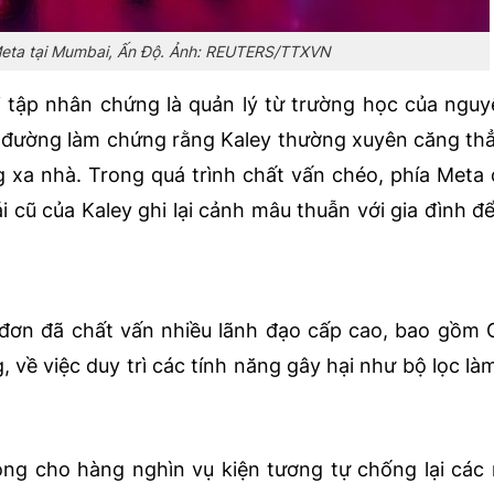
Meta tại Mumbai, Ấn Độ. Ảnh: REUTERS/TTXVN
i tập nhân chứng là quản lý từ trường học của ngu
ọc đường làm chứng rằng Kaley thường xuyên căng th
xa nhà. Trong quá trình chất vấn chéo, phía Meta 
i cũ của Kaley ghi lại cảnh mâu thuẫn với gia đình đ
đơn đã chất vấn nhiều lãnh đạo cấp cao, bao gồm G
 về việc duy trì các tính năng gây hại như bộ lọc là
g cho hàng nghìn vụ kiện tương tự chống lại các n