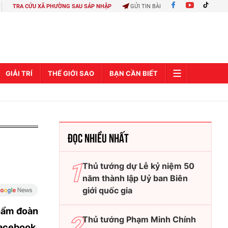
TRA CỨU XÃ PHƯỜNG SAU SÁP NHẬP
GỬI TIN BÀI
GIẢI TRÍ
THẾ GIỚI SAO
BẠN CẦN BIẾT
ĐỌC NHIỀU NHẤT
g
Thủ tướng dự Lễ kỷ niệm 50
năm thành lập Uỷ ban Biên
giới quốc gia
thẩm đoàn
Thủ tướng Phạm Minh Chính
acebook,