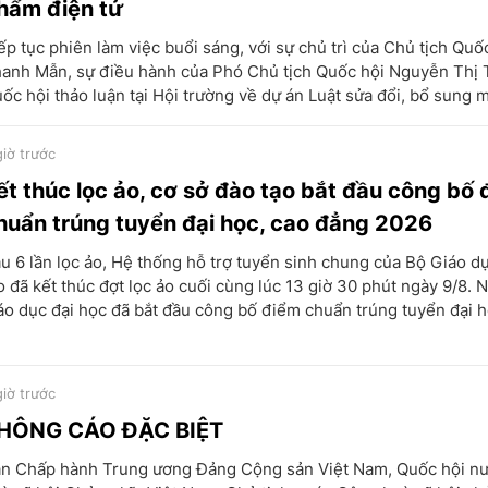
hẩm điện tử
ếp tục phiên làm việc buổi sáng, với sự chủ trì của Chủ tịch Quố
anh Mẫn, sự điều hành của Phó Chủ tịch Quốc hội Nguyễn Thị 
ốc hội thảo luận tại Hội trường về dự án Luật sửa đổi, bổ sung m
giờ trước
ết thúc lọc ảo, cơ sở đào tạo bắt đầu công bố
huẩn trúng tuyển đại học, cao đẳng 2026
u 6 lần lọc ảo, Hệ thống hỗ trợ tuyển sinh chung của Bộ Giáo d
o đã kết thúc đợt lọc ảo cuối cùng lúc 13 giờ 30 phút ngày 9/8. 
áo dục đại học đã bắt đầu công bố điểm chuẩn trúng tuyển đại họ
giờ trước
HÔNG CÁO ĐẶC BIỆT
n Chấp hành Trung ương Đảng Cộng sản Việt Nam, Quốc hội n