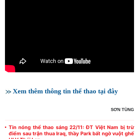
Xem thêm thông tin thể thao tại đây
SƠN TÙNG
Tin nóng thể thao sáng 22/11: ĐT Việt Nam bị trừ
điểm sau trận thua Iraq, thầy Park bất ngờ vuột ghế