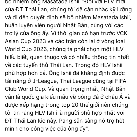
bổ nhiệm ông Masatada Ishii: "Đối với HLV mới
của ĐT Thái Lan, chúng tôi đã cân nhắc kỹ lưỡng
và đi đến quyết định sẽ bổ nhiệm Masatada Ishii,
huấn luyện viên người Nhật Bản, cùng với các
trợ lý của ông ấy. Vì thời gian có hạn trước VCK
Asian Cup 2023 và các trận còn lại ở vòng loại
World Cup 2026, chúng ta phải chọn một HLV
hiểu biết, quen thuộc và có nhiều thông tin nhất
về các tuyển thủ Thái Lan. Trong đó HLV Ishii
phù hợp hơn cả. Ông Ishii đã khẳng định được
tài năng ở J-League, Thai League cũng tại FIFA
Club World Cup. Và quan trọng nhất, Nhật Bản
vẫn là quốc gia kiểu mẫu về bóng đá ở châu Á và
được xếp hạng trong top 20 thế giới nên chúng
tôi tin rằng HLV Ishii là người phù hợp nhất với
ĐT Thái Lan lúc này. Pang sẵn sàng hỗ trợ hết
mình cho công việc của ông ấy".