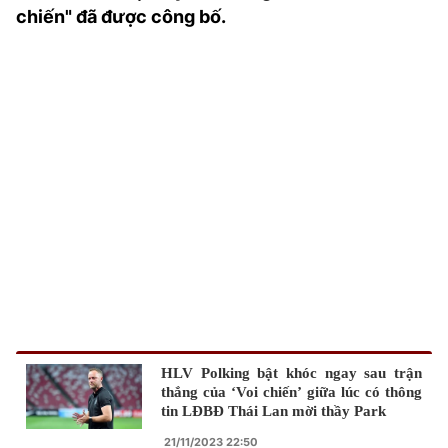
chiến" đã được công bố.
TRA CỨU PHƯỜNG XÃ
CỐNG HIẾN
BÙI XUÂN PHÁI
TIỆN ÍCH
LIÊN HỆ QUẢNG CÁO
Hotline: 0981.119.189
Điện thoại: 024.38254756
MẠNG XÃ HỘI
HLV Polking bật khóc ngay sau trận
thắng của ‘Voi chiến’ giữa lúc có thông
tin LĐBĐ Thái Lan mời thầy Park
21/11/2023 22:50