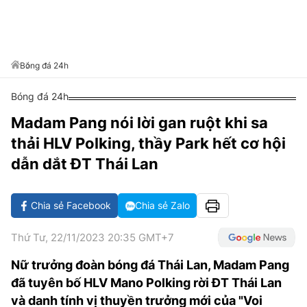
VĂN HÓA SỐNG KHỎE
ĐỌC - XEM
BÓNG ĐÁ
KẾT QUẢ
CÁC CÚP CHÂU ÂU
GOLF
GIẢI TRÍ
NHỊP ĐẬP SỨC KHỎE
DIỄN ĐÀN
VĂN HÓA
BẢNG XẾP HẠNG
DU LỊCH
PHIM
X-QUANG TIN ĐỒN
CÔNG NGHIỆP VĂN HÓA
Bóng đá 24h
GIẢI TRÍ
THẾ GIỚI SAO
TIN TỨC
Bóng đá 24h
ÂM NHẠC
VIẾT LẠI ƯỚC MƠ
Madam Pang nói lời gan ruột khi sa
HIGHTECH
ĐIỂM ĐẾN
KBIZ
thải HLV Polking, thầy Park hết cơ hội
TIÊU ĐIỂM - SPOTLIGHT
ẢNH
dẫn dắt ĐT Thái Lan
BẠN CẦN BIẾT
ẨM THỰC
Chia sẻ Facebook
Chia sẻ Zalo
INFOGRAPHIC
TƯ VẤN
E-MAGAZINE
Thứ Tư, 22/11/2023 20:35 GMT+7
ẢNH
Nữ trưởng đoàn bóng đá Thái Lan, Madam Pang
đã tuyên bố HLV Mano Polking rời ĐT Thái Lan
BÁO GIẤY
và danh tính vị thuyền trưởng mới của "Voi