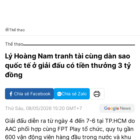
VĂN HÓA SỐNG KHỎE
ĐỌC - XEM
BÓNG ĐÁ
KẾT QUẢ
CÁC CÚP CHÂU ÂU
GOLF
GIẢI TRÍ
NHỊP ĐẬP SỨC KHỎE
DIỄN ĐÀN
VĂN HÓA
BẢNG XẾP HẠNG
DU LỊCH
PHIM
X-QUANG TIN ĐỒN
CÔNG NGHIỆP VĂN HÓA
Thể thao
GIẢI TRÍ
THẾ GIỚI SAO
TIN TỨC
Thể thao
ÂM NHẠC
VIẾT LẠI ƯỚC MƠ
Lý Hoàng Nam tranh tài cùng dàn sao
HIGHTECH
ĐIỂM ĐẾN
KBIZ
quốc tế ở giải đấu có tiền thưởng 3 tỷ
TIÊU ĐIỂM - SPOTLIGHT
ẢNH
đồng
BẠN CẦN BIẾT
ẨM THỰC
Chia sẻ Facebook
Chia sẻ Zalo
INFOGRAPHIC
TƯ VẤN
E-MAGAZINE
Thứ Sáu, 08/05/2026 15:20 GMT+7
ẢNH
Giải đấu diễn ra từ ngày 4 đến 7-6 tại TP.HCM do
AAC phối hợp cùng FPT Play tổ chức, quy tụ gần
BÁO GIẤY
600 vận động viên hàng đầu trong nước và khu