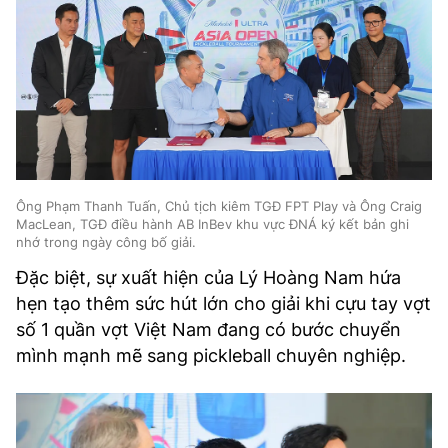
Ông Phạm Thanh Tuấn, Chủ tịch kiêm TGĐ FPT Play và Ông Craig
MacLean, TGĐ điều hành AB InBev khu vực ĐNÁ ký kết bản ghi
nhớ trong ngày công bố giải.
Đặc biệt, sự xuất hiện của Lý Hoàng Nam hứa
hẹn tạo thêm sức hút lớn cho giải khi cựu tay vợt
số 1 quần vợt Việt Nam đang có bước chuyển
mình mạnh mẽ sang pickleball chuyên nghiệp.