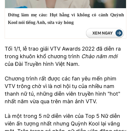
TRA CỨU PHƯỜNG XÃ
Đừng làm mẹ cáu: Hụt hẫng vì không có cảnh Quỳnh
CỐNG HIẾN
Kool nói tiếng Anh, sửa váy hỏng
BÙI XUÂN PHÁI
TIỆN ÍCH
Tối 1/1, lễ trao giải VTV Awards 2022 đã diễn ra
trong khuôn khổ chương trình
Chào năm mới
LIÊN HỆ QUẢNG CÁO
của Đài Truyền hình Việt Nam.
Hotline: 0981.119.189
Chương trình rất được các fan yêu mến phim
Điện thoại: 024.38254756
VTV trông chờ vì là nơi hội tụ của nhiều nam
thanh nữ tú, những diễn viên truyền hình "hot"
nhất năm vừa qua trên màn ảnh VTV.
MẠNG XÃ HỘI
Là một trong 5 nữ diễn viên của Top 5 Nữ diễn
viên ấn tượng nhất nhưng Quỳnh Kool lại vắng