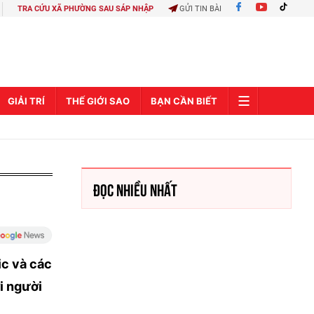
TRA CỨU XÃ PHƯỜNG SAU SÁP NHẬP
GỬI TIN BÀI
GIẢI TRÍ
THẾ GIỚI SAO
BẠN CẦN BIẾT
ĐỌC NHIỀU NHẤT
ic và các
ới người