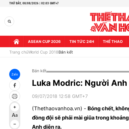
THỨ BẢY,
08/08/2026 | 02:03 GMT+7
ASEAN CUP 2026
TIN TỨC 24H
THỂ THAO
Trang chủ
World Cup 2018
Bán kết
Bán kết
Zalo
Luka Modric: Người Anh 
09/07/2018 12:58 GMT+7
(Thethaovanhoa.vn) -
Bóng chết, không
đồng đội sẽ phải mài giũa trong khoảng 
Anh diễn ra.