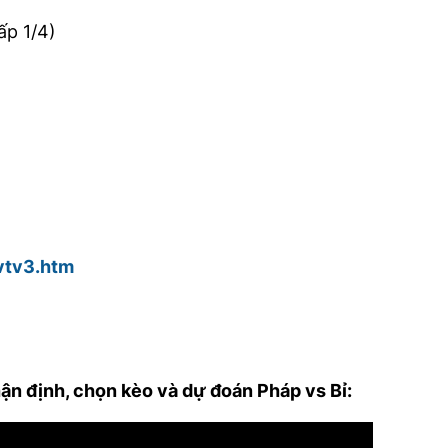
p 1/4)
/vtv3.htm
hận định, chọn kèo và dự đoán Pháp vs Bỉ: