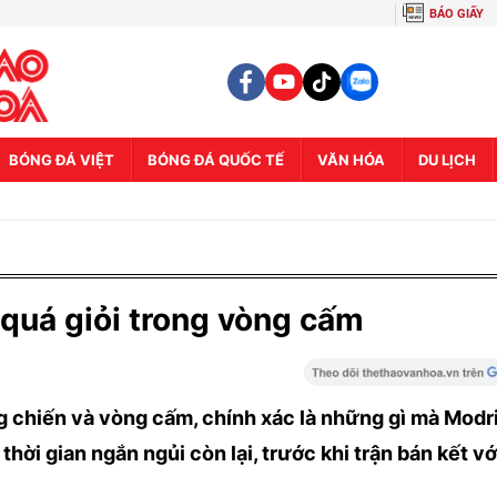
BÁO GIẤY
BÓNG ĐÁ VIỆT
BÓNG ĐÁ QUỐC TẾ
VĂN HÓA
DU LỊCH
quá giỏi trong vòng cấm
 chiến và vòng cấm, chính xác là những gì mà Modr
thời gian ngắn ngủi còn lại, trước khi trận bán kết v