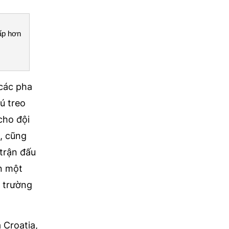
hấp hơn
 các pha
ú treo
cho đội
, cũng
trận đấu
n một
ở trường
 Croatia,