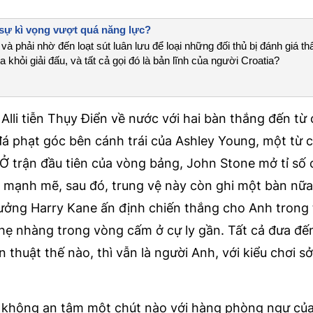
 sự kì vọng vượt quá năng lực?
và phải nhờ đến loạt sút luân lưu để loại những đối thủ bị đánh giá t
khỏi giải đấu, và tất cả gọi đó là bản lĩnh của người Croatia?
 Alli tiễn Thụy Điển về nước với hai bàn thắng đến từ
á phạt góc bên cánh trái của Ashley Young, một từ c
Ở trận đầu tiên của vòng bảng, John Stone mở tỉ số 
mạnh mẽ, sau đó, trung vệ này còn ghi một bàn nữa
rưởng Harry Kane ấn định chiến thắng cho Anh trong 
nhẹ nhàng trong vòng cấm ở cự ly gần. Tất cả đưa đế
n thuật thế nào, thì vẫn là người Anh, với kiểu chơi s
 không an tâm một chút nào với hàng phòng ngự của