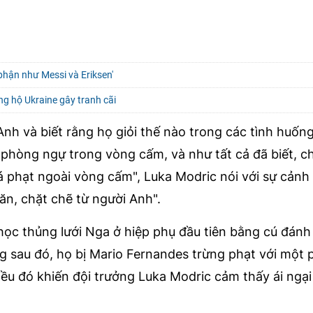
phận như Messi và Eriksen'
ng hộ Ukraine gây tranh cãi
Anh và biết rằng họ giỏi thế nào trong các tình huốn
g phòng ngự trong vòng cấm, và như tất cả đã biết, c
á phạt ngoài vòng cấm", Luka Modric nói với sự cảnh 
ăn, chặt chẽ từ người Anh".
học thủng lưới Nga ở hiệp phụ đầu tiên bằng cú đánh
g sau đó, họ bị Mario Fernandes trừng phạt với một 
iều đó khiến đội trưởng Luka Modric cảm thấy ái ngại