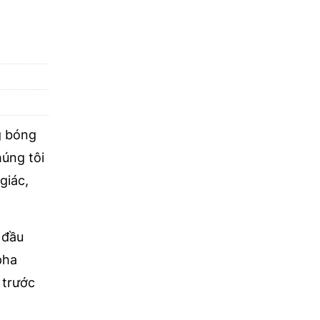
g bóng
húng tôi
giác,
 đầu
pha
 trước