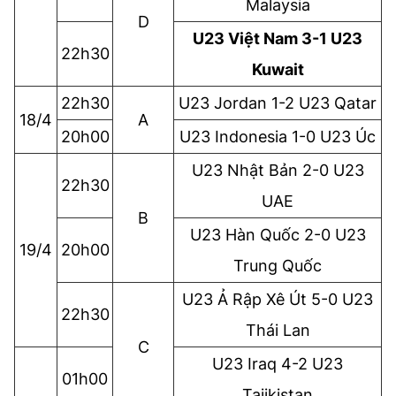
Malaysia
D
U23 Việt Nam 3-1 U23
22h30
Kuwait
22h30
U23 Jordan 1-2 U23 Qatar
18/4
A
20h00
U23 Indonesia 1-0 U23 Úc
U23 Nhật Bản 2-0 U23
22h30
UAE
B
U23 Hàn Quốc 2-0 U23
19/4
20h00
Trung Quốc
U23 Ả Rập Xê Út 5-0 U23
22h30
Thái Lan
C
U23 Iraq 4-2 U23
01h00
Tajikistan