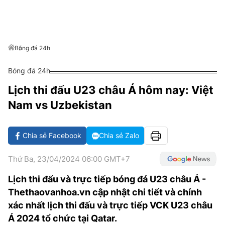
VĂN HÓA SỐNG KHỎE
ĐỌC - XEM
BÓNG ĐÁ
KẾT QUẢ
CÁC CÚP CHÂU ÂU
GOLF
GIẢI TRÍ
NHỊP ĐẬP SỨC KHỎE
DIỄN ĐÀN
VĂN HÓA
BẢNG XẾP HẠNG
DU LỊCH
PHIM
X-QUANG TIN ĐỒN
CÔNG NGHIỆP VĂN HÓA
Bóng đá 24h
GIẢI TRÍ
THẾ GIỚI SAO
TIN TỨC
Bóng đá 24h
ÂM NHẠC
VIẾT LẠI ƯỚC MƠ
Lịch thi đấu U23 châu Á hôm nay: Việt
HIGHTECH
ĐIỂM ĐẾN
KBIZ
Nam vs Uzbekistan
TIÊU ĐIỂM - SPOTLIGHT
ẢNH
BẠN CẦN BIẾT
Chia sẻ Facebook
Chia sẻ Zalo
ẨM THỰC
INFOGRAPHIC
Thứ Ba, 23/04/2024 06:00 GMT+7
TƯ VẤN
E-MAGAZINE
Lịch thi đấu và trực tiếp bóng đá U23 châu Á -
Thethaovanhoa.vn cập nhật chi tiết và chính
ẢNH
xác nhất lịch thi đấu và trực tiếp VCK U23 châu
BÁO GIẤY
Á 2024 tổ chức tại Qatar.