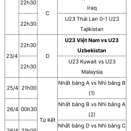
22h30
Iraq
C
U23 Thái Lan 0-1 U23
22h30
Tajikistan
U23 Việt Nam vs U23
22h30
Uzbekistan
23/4
D
U23 Kuwait vs U23
22h30
Malaysia
Nhất bảng A vs Nhì bảng B
25/4
21h00
(1)
Nhất bảng B vs Nhì bảng A
26/4
00h30
(2)
Tứ Kết
Nhất bảng D vs Nhì bảng C
26/4
21h00